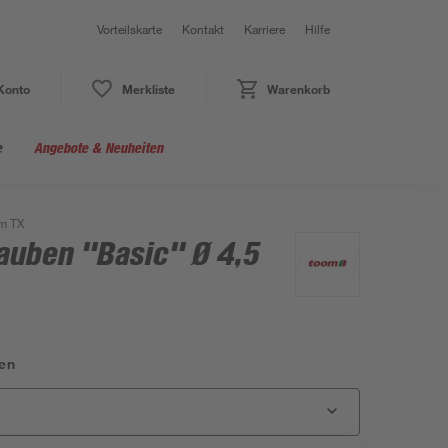
Vorteilskarte
Kontakt
Karriere
Hilfe
Konto
Merkliste
Warenkorb
e
Angebote & Neuheiten
mm TX
auben "Basic" Ø 4,5
en