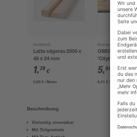
binderholz
Kronospan
Latte sägerau 2000 x
OSB3-Verlegepla
48 x 24 mm
'Cityboard'
ungeschliffen 16
1
,
5
,
78
99
€
€
/ m²
634 x 12 mm
0,89 € / Meter
6,41 € / Pack
Beschreibung
Vielseitig einsetzbar
Mit Teilgewinde
Mit Torx-Antrieb