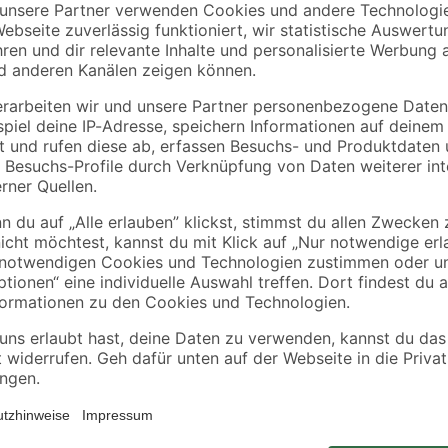
binderholz
binderholz
tte
Rahmen sägerau
Latte sägerau 2500 
2000 x 58 x 38 mm
48 x 24 mm
90 x
3
,
2
,
98
23
€
€
1,99 € / Meter
0,89 € / Meter
Arbeiten Sie schnell und akkurat 
von toom. Verwenden Sie einen To
treiben. Das Teilgewinde ermöglic