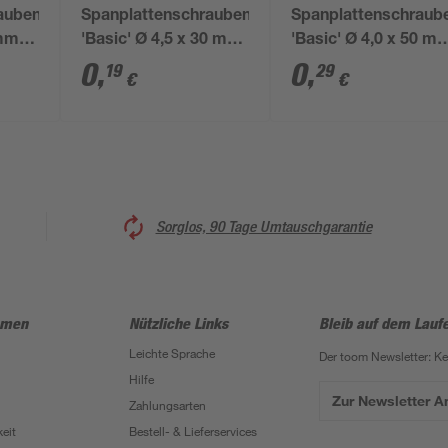
auben
Spanplattenschrauben
Spanplattenschraub
 mm
'Basic' Ø 4,5 x 30 mm
'Basic' Ø 4,0 x 50 m
A2 PZ
A2 PZ
0
,
0
,
19
29
€
€
Sorglos, 90 Tage Umtauschgarantie
hmen
Nützliche Links
Bleib auf dem Lauf
Leichte Sprache
Der toom Newsletter: K
Hilfe
Zur Newsletter 
Zahlungsarten
eit
Bestell- & Lieferservices