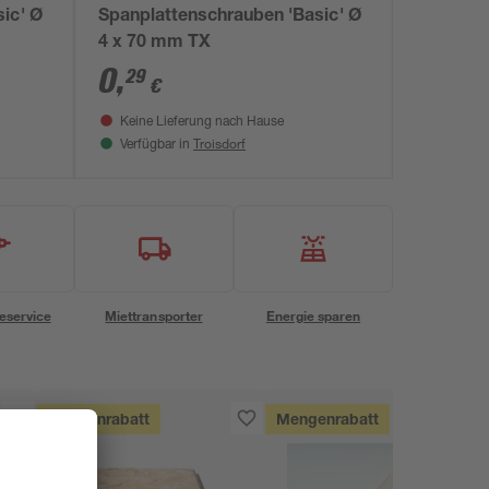
ic' Ø
Spanplattenschrauben 'Basic' Ø
4 x 70 mm TX
0
,
29
€
Keine Lieferung nach Hause
Troisdorf
Verfügbar in
eservice
Miettransporter
Energie sparen
Mengenrabatt
Mengenrabatt