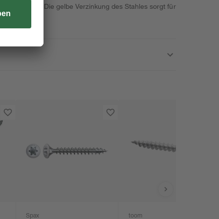
 abschließt. Die gelbe Verzinkung des Stahles sorgt für
Spax
toom