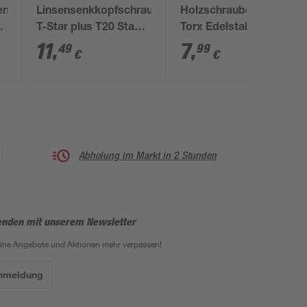
en
Linsensenkkopfschrauben
Holzschrauben T10
m
T-Star plus T20 Stahl
Torx Edelstahl 3,0 x
4,0 x 50 mm 100
25 mm 50 Stück
11
,
7
,
49
99
€
€
Stück
Abholung im Markt in 2 Stunden
enden mit unserem Newsletter
eine Angebote und Aktionen mehr verpassen!
Anmeldung