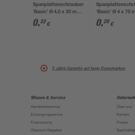
Spanplattenschrauben
Spanplattenschr
'Basic' Ø 4,0 x 30 mm
'Basic' Ø 4 x 70
A2 PZ
TX
0
,
0
,
22
29
€
€
5 Jahre Garantie auf toom Eigenmarken
Wissen & Service
Unterne
Handwerksservice
Über uns
Entsorgungsservice
Karriere
Finanzierung
Presse
Übersicht Ratgeber
Nachhaltigk