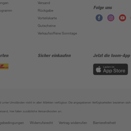
ungen
Versand
Folge uns
Programm
Rückgabe
Vorteilskarte
Gutscheine
Verkaufsoffene Sonntage
rten
Sicher einkaufen
Jetzt die toom-App
sind unter Umständen nicht in allen Märkten verfügbar. Die angegebenen Verfügbarkeiten beziehen s
ersand, hier fallen zusätzliche Versandkosten an.
gsbedingungen
Widerrufsrecht
Vertrag widerrufen
Barrierefreiheit