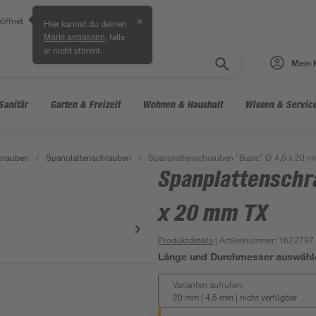
öffnet
✕
Hier kannst du deinen
, falls
Markt anpassen
er nicht stimmt.
Mein 
Sanitär
Garten & Freizeit
Wohnen & Haushalt
Wissen & Servic
hrauben
/
Spanplattenschrauben
/
Spanplattenschrauben "Basic" Ø 4,5 x 20 
Spanplattenschr
x 20 mm TX
Produktdetails
| Artikelnummer
:
1622797
Länge und Durchmesser auswähl
Varianten aufrufen:
20 mm | 4,5 mm
|
nicht verfügbar