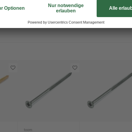
Senkkopf sauber mit dem Werkstück
einen Korrosionsschutz.
toom