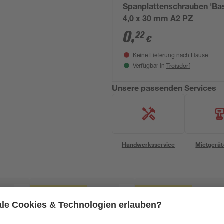
Spanplattenschrauben 'Bas
4,0 x 30 mm A2 PZ
0
,
22
€
Keine Lieferung nach Hause
Troisdorf
Verfügbar in
Unsere passenden Services
Handwerksservice
Mietgerät
Mengenrabatt
Mengenrabatt
Bestseller