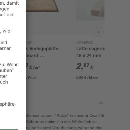
Kronospan
binderholz
x
OSB3-Verlegeplatte
Latte sägerau 3000 x
'Cityboard'
48 x 24 mm
ungeschliffen 1690 x
7
,
2
,
59
67
€
€
/ m²
634 x 15 mm
8,12 € / Pack
0,89 € / Meter
mit den Spanplattenschrauben "Basic” in unserer Qualität
rx-Bit, um die Schraube optimal in das Werkstück zu
ht eine einfache und sichere Verarbeitung, während der