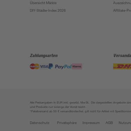
Übersicht Märkte
Auszeichn
DIY-Städte-Index 2026
Affiliate-
Zahlungsarten
Versanda
Alle Preisangaben in EUR inkl. gesetzl. MwSt.. Die dargestellten Angebote 
und Produkte nur solange der Vorrat reicht.
*Paketversand ab 59 € versandkostenfrei, gilt nicht für Artikel mit Speditionsv
Datenschutz
Privatsphäre
Impressum
AGB
Nutzun