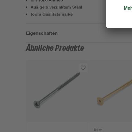
Aus gelb verzinktem Stahl
toom Qualitätsmarke
Eigenschaften
Ähnliche Produkte
toom