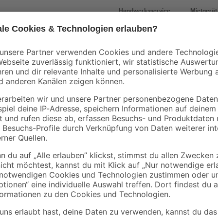
Handwerksservice
Mietgerät
Mengenrabatt
Mengenrabatt
Bestseller
Bestseller
binderholz
binderholz
tte
Rahmen sägerau
Latte gehobelt 2000 
2000 x 58 x 38 mm
44 x 24 mm
90 x
3
,
3
,
98
98
€
€
1,99 € / Meter
1,99 € / Meter