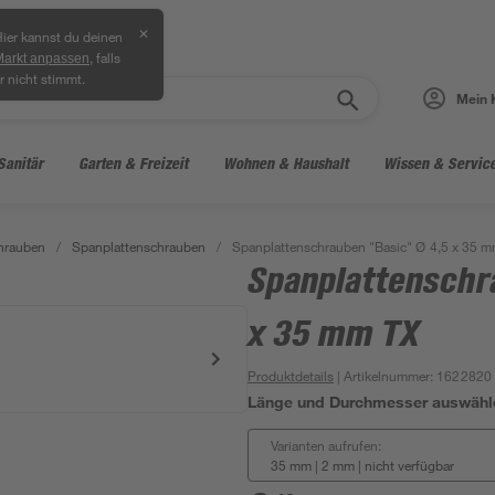
✕
ier kannst du deinen
, falls
Markt anpassen
r nicht stimmt.
Mein 
Sanitär
Garten & Freizeit
Wohnen & Haushalt
Wissen & Servic
hrauben
/
Spanplattenschrauben
/
Spanplattenschrauben "Basic" Ø 4,5 x 35 
Spanplattenschr
x 35 mm TX
Produktdetails
| Artikelnummer
:
1622820
Länge und Durchmesser auswähl
Varianten aufrufen:
35 mm | 2 mm
|
nicht verfügbar