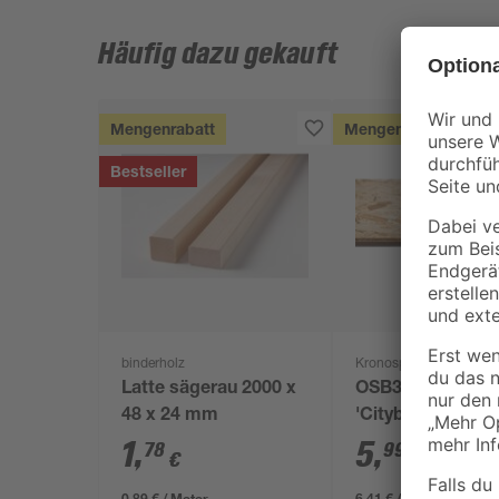
Häufig dazu gekauft
Mengenrabatt
Mengenrabatt
Bestseller
binderholz
Kronospan
Latte sägerau 2000 x
OSB3-Verlegepla
48 x 24 mm
'Cityboard'
ungeschliffen 16
1
,
5
,
78
99
€
€
/ m²
634 x 12 mm
0,89 € / Meter
6,41 € / Pack