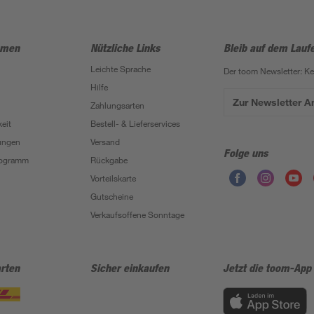
hmen
Nützliche Links
Bleib auf dem Lauf
Leichte Sprache
Der toom Newsletter: K
Hilfe
Zur Newsletter 
Zahlungsarten
eit
Bestell- & Lieferservices
ungen
Versand
Folge uns
Programm
Rückgabe
Vorteilskarte
Gutscheine
Verkaufsoffene Sonntage
rten
Sicher einkaufen
Jetzt die toom-App