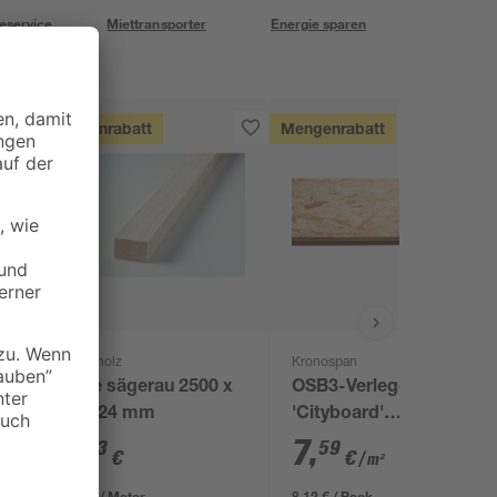
eservice
Miettransporter
Energie sparen
Mengenrabatt
Mengenrabatt
binderholz
Kronospan
x
Latte sägerau 2500 x
OSB3-Verlegeplatte
48 x 24 mm
'Cityboard'
ungeschliffen 1690 x
2
,
7
,
23
59
€
€
/ m²
634 x 15 mm
0,89 € / Meter
8,12 € / Pack