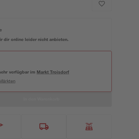
e
 dir online leider nicht anbieten.
 mehr verfügbar
im
Markt
Troisdorf
 Märkten
In den Warenkorb