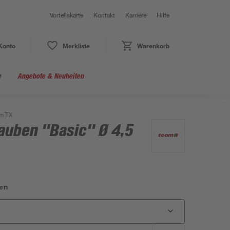
Vorteilskarte
Kontakt
Karriere
Hilfe
Konto
Merkliste
Warenkorb
e
Angebote & Neuheiten
mm TX
auben "Basic" Ø 4,5
en