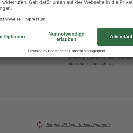
Arbeiten Sie schnell und akkurat 
von toom. Verwenden Sie einen To
treiben. Das Teilgewinde ermöglic
Senkkopf sauber mit dem Werkstück
einen Korrosionsschutz.
Sorglos, 90 Tage Umtauschgarantie