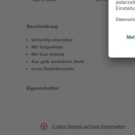
Beschreibung
Vielseitig einsetzbar
Mit Teilgewinde
Mit Torx-Antrieb
Aus gelb verzinktem Stahl
toom Qualitätsmarke
Eigenschaften
5 Jahre Garantie auf toom Eigenmarken