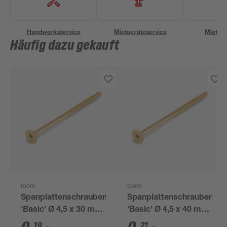
Handwerksservice
Mietgeräteservice
Miettra
Häufig dazu gekauft
toom
toom
Spanplattenschrauben
Spanplattenschrauben
'Basic' Ø 4,5 x 30 mm
'Basic' Ø 4,5 x 40 mm
TX
TX
19
21