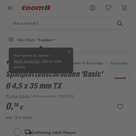
Mein Markt:
Troisdorf
✕
Hier kannst du deinen
, falls er nicht
Markt anpassen
/
Werkstatt & Maschinen
/
Eisenwaren & Beschläge
/
Schrauben
/
stimmt.
Spanplattenschrauben 'Basic'
Ø 4,5 x 35 mm TX
Produktdetails
| Artikelnummer
:
1623109
0
,
19
€
inkl. 19% MwSt.
Lieferung nach Hause