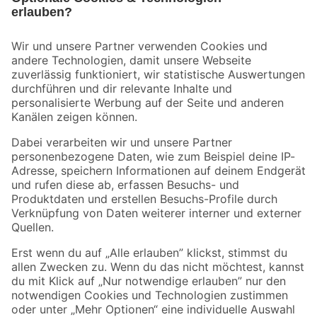
Bleib auf dem Laufenden mit unserem Newsletter
Der toom Newsletter: Keine Angebote und Aktionen mehr verpassen!
Zur Newsletter Anmeldung
Folge uns
Zahlungsarten
Versandarten
Sicher einkaufen
Jetzt die toom-App herunterladen