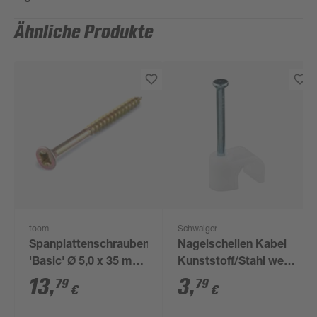
Ähnliche Produkte
toom
Schwaiger
Spanplattenschrauben
Nagelschellen Kabel
'Basic' Ø 5,0 x 35 mm
Kunststoff/Stahl weiß
PZ2 150 Stück
Ø 7 mm 20 Stück
13
,
3
,
79
79
€
€