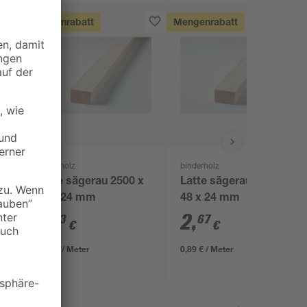
Mengenrabatt
Mengenrabatt
binderholz
binderholz
Latte sägerau 2500 x
Latte sägerau 3000 x
48 x 24 mm
48 x 24 mm
2
,
2
,
23
67
€
€
0,89 € / Meter
0,89 € / Meter