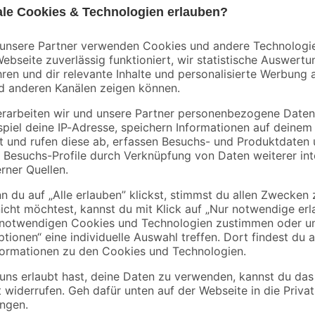
Mengenrabatt
Mengenrabatt
Bestseller
binderholz
Kronospan
tte
Rahmen sägerau
OSB3-Verlegeplatte
2000 x 58 x 38 mm
'Cityboard'
90 x
ungeschliffen 1690 x
3
,
7
,
98
59
€
€
/ m²
634 x 15 mm
1,99 € / Meter
8,12 € / Pack