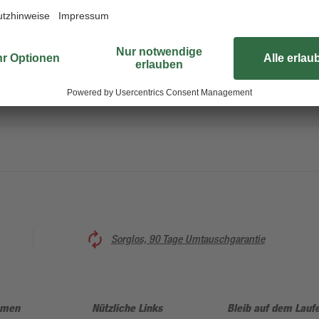
Arbeiten Sie schnell und akkurat 
von toom. Verwenden Sie einen To
treiben. Das Teilgewinde ermöglic
Senkkopf sauber mit dem Werkstück
einen Korrosionsschutz.
Sorglos, 90 Tage Umtauschgarantie
hmen
Nützliche Links
Bleib auf dem Lauf