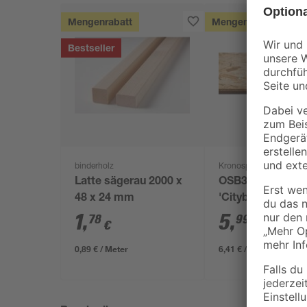
Mengenrabatt
Mengenrabatt
Bestseller
binderholz
Kronospan
Latte sägerau 2000 x
OSB3-Verlegepla
48 x 24 mm
'Cityboard'
ungeschliffen 16
1
,
5
,
78
99
€
€
/ m²
634 x 12 mm
0,89 € / Meter
6,41 € / Pack