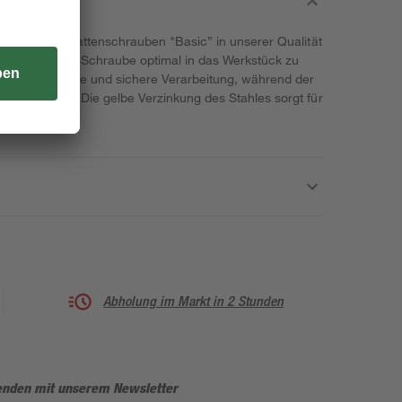
mit den Spanplattenschrauben "Basic” in unserer Qualität
rx-Bit, um die Schraube optimal in das Werkstück zu
ht eine einfache und sichere Verarbeitung, während der
 abschließt. Die gelbe Verzinkung des Stahles sorgt für
Abholung im Markt in 2 Stunden
enden mit unserem Newsletter