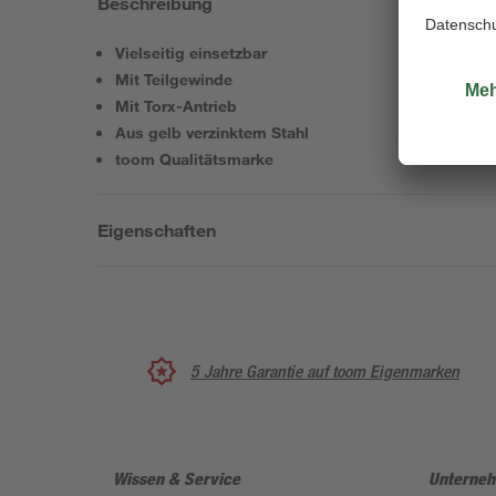
Beschreibung
Vielseitig einsetzbar
Mit Teilgewinde
Mit Torx-Antrieb
Aus gelb verzinktem Stahl
toom Qualitätsmarke
Eigenschaften
5 Jahre Garantie auf toom Eigenmarken
Wissen & Service
Unterne