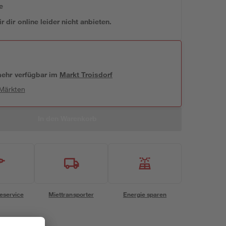
e
 dir online leider nicht anbieten.
 mehr verfügbar
im
Markt
Troisdorf
 Märkten
In den Warenkorb
eservice
Miettransporter
Energie sparen