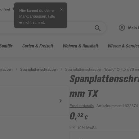
öffnet
✕
Hier kannst du deinen
, falls
Markt anpassen
er nicht stimmt.
Mein 
Sanitär
Garten & Freizeit
Wohnen & Haushalt
Wissen & Servic
hrauben
/
Spanplattenschrauben
/
Spanplattenschrauben "Basic" Ø 4,5 x 70 
Spanplattenschr
mm TX
Produktdetails
| Artikelnummer
:
1622874
0
,
32
€
inkl. 19% MwSt.