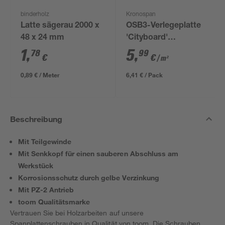
binderholz
Kronospan
Latte sägerau 2000 x
OSB3-Verlegeplatte
48 x 24 mm
'Cityboard'
ungeschliffen 1690 x
1
,
5
,
78
99
€
€
/ m²
634 x 12 mm
0,89 € / Meter
6,41 € / Pack
Beschreibung
Mit Teilgewinde
Mit Senkkopf für einen sauberen Abschluss am
Werkstück
Korrosionsschutz durch gelbe Verzinkung
Mit PZ-2 Antrieb
toom Qualitätsmarke
Vertrauen Sie bei Holzarbeiten auf unsere
Spanplattenschrauben in Qualität von toom. Die Schrauben