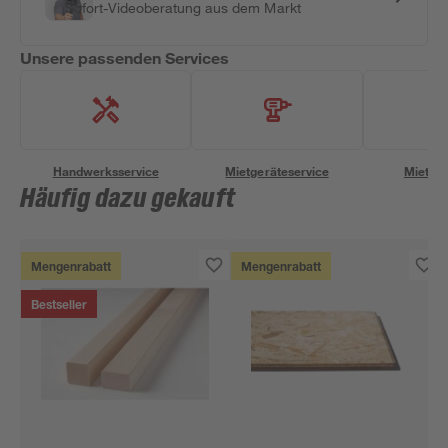
Sofort-Videoberatung aus dem Markt
Unsere passenden Services
Handwerksservice
Mietgeräteservice
Miettra
Häufig dazu gekauft
Mengenrabatt
Mengenrabatt
Bestseller