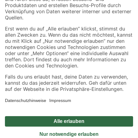
Sicher einkaufen
Jetzt die toom-App herunterladen
Alle Preisangaben in EUR inkl. gesetzl. MwSt.. Die dargestellten Angebote sind unter
Umständen nicht in allen Märkten verfügbar. Die angegebenen Verfügbarkeiten beziehen
sich auf den unter "Mein Markt" ausgewählten toom Baumarkt. Alle Angebote und
Produkte nur solange der Vorrat reicht.
*Paketversand ab 59 € versandkostenfrei, gilt nicht für Artikel mit Speditionsversand, hier
fallen zusätzliche Versandkosten an.
Datenschutz
Privatsphäre
Impressum
AGB
Nutzungsbedingungen
Widerrufsrecht
Vertrag widerrufen
Barrierefreiheit