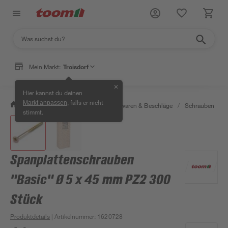
Mein Markt:
Troisdorf
✕
Hier kannst du deinen
, falls er nicht
Markt anpassen
/
Werkstatt & Maschinen
/
Eisenwaren & Beschläge
/
Schrauben
/
stimmt.
Spanplattenschrauben
"Basic" Ø 5 x 45 mm PZ2 300
Stück
Produktdetails
| Artikelnummer
:
1620728