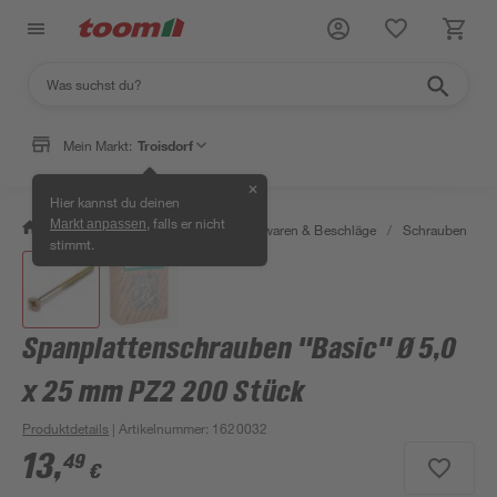
Mein Markt:
Troisdorf
✕
Hier kannst du deinen
, falls er nicht
Markt anpassen
/
Werkstatt & Maschinen
/
Eisenwaren & Beschläge
/
Schrauben
/
stimmt.
Spanplattenschrauben "Basic" Ø 5,0
x 25 mm PZ2 200 Stück
Produktdetails
| Artikelnummer
:
1620032
13
,
49
€