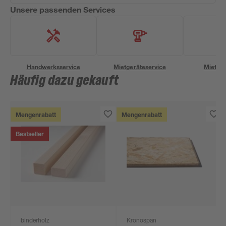
Unsere passenden Services
Handwerksservice
Mietgeräteservice
Miettra
Häufig dazu gekauft
Mengenrabatt
Mengenrabatt
Bestseller
binderholz
Kronospan