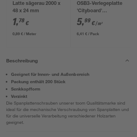
Latte sägerau 2000 x
OSB3-Verlegeplatte
48 x 24 mm
'Cityboard'
ungeschliffen 1690 x
1
,
5
,
78
99
€
€
/ m²
634 x 12 mm
0,89 € / Meter
6,41 € / Pack
Beschreibung
Geeignet für Innen- und Außenbereich
Packung enthält 200 Stück
Senkkopfform
Verzinkt
Die Spanplattenschrauben unserer toom Qualitätsmarke sind
ideal für die mechanische Verschraubung von Spanplatten und
für die universelle Verarbeitung verschiedener Holzarten
geeignet.