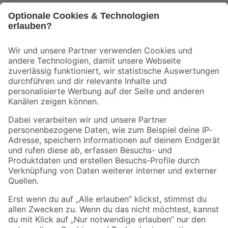
Bleib auf dem Laufenden mit unserem Newsletter
Der toom Newsletter: Keine Angebote und Aktionen mehr verpassen!
Zur Newsletter Anmeldung
Folge uns
Zahlungsarten
Versandarten
Sicher einkaufen
Jetzt die toom-App herunterladen