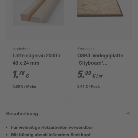
binderholz
Kronospan
Latte sägerau 2000 x
OSB3-Verlegeplatte
48 x 24 mm
'Cityboard'
ungeschliffen 1690 x
1
,
5
,
78
99
€
€
/ m²
634 x 12 mm
0,89 € / Meter
6,41 € / Pack
Beschreibung
Für vielseitige Holzarbeiten verwendbar
Mit bündig abschließendem Senkkopf