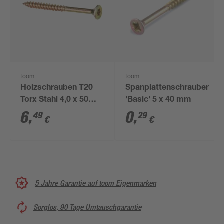
toom
toom
Holzschrauben T20
Spanplattenschrauben
Torx Stahl 4,0 x 50
'Basic' 5 x 40 mm
mm 50 Stück
6
,
0
,
49
29
€
€
5 Jahre Garantie auf toom Eigenmarken
Sorglos, 90 Tage Umtauschgarantie