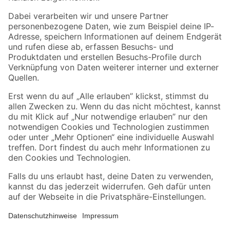
Folge uns
Zahlungsarten
Versandarten
Sicher einkaufen
Jetzt die toom-App herunterladen
Alle Preisangaben in EUR inkl. gesetzl. MwSt.. Die dargestellten Angebote sind unter
Umständen nicht in allen Märkten verfügbar. Die angegebenen Verfügbarkeiten beziehen
sich auf den unter "Mein Markt" ausgewählten toom Baumarkt. Alle Angebote und
Produkte nur solange der Vorrat reicht.
*Paketversand ab 59 € versandkostenfrei, gilt nicht für Artikel mit Speditionsversand, hier
fallen zusätzliche Versandkosten an.