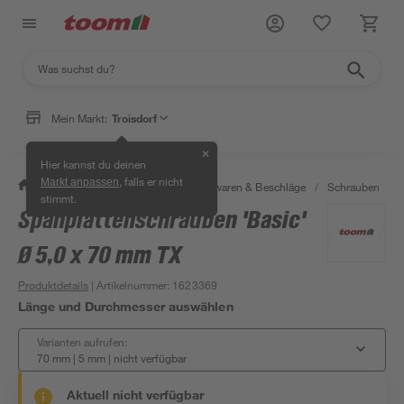
Mein Markt:
Troisdorf
✕
Hier kannst du deinen
, falls er nicht
Markt anpassen
/
Werkstatt & Maschinen
/
Eisenwaren & Beschläge
/
Schrauben
/
stimmt.
Spanplattenschrauben 'Basic'
Ø 5,0 x 70 mm TX
Produktdetails
| Artikelnummer
:
1623369
Länge und Durchmesser auswählen
Varianten aufrufen:
70 mm | 5 mm
|
nicht verfügbar
Aktuell nicht verfügbar