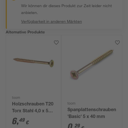
Wir können dir dieses Produkt zur Zeit leider nicht
anbieten.
Verfügbarkeit in anderen Märkten
Alternative Produkte
toom
toom
Holzschrauben T20
Spanplattenschrauben
Torx Stahl 4,0 x 50
'Basic' 5 x 40 mm
mm 50 Stück
6
,
49
€
0
,
29