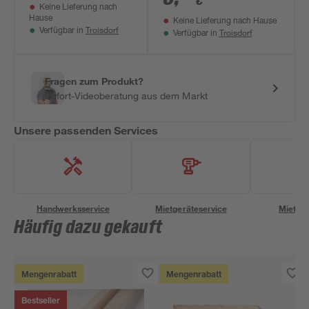
€
Keine Lieferung nach
Hause
Keine Lieferung nach Hause
Troisdorf
Verfügbar in
Troisdorf
Verfügbar in
Fragen zum Produkt?
Sofort-Videoberatung aus dem Markt
Unsere passenden Services
Handwerksservice
Mietgeräteservice
Miettra
Häufig dazu gekauft
Mengenrabatt
Mengenrabatt
Bestseller