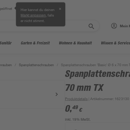
geöffnet
✕
Hier kannst du deinen
, falls
Markt anpassen
er nicht stimmt.
Mein 
Sanitär
Garten & Freizeit
Wohnen & Haushalt
Wissen & Servic
hrauben
/
Spanplattenschrauben
/
Spanplattenschrauben 'Basic' Ø 6 x 70 mm 
Spanplattenschra
70 mm TX
Produktdetails
| Artikelnummer
:
1623130
0
,
49
€
inkl. 19% MwSt.