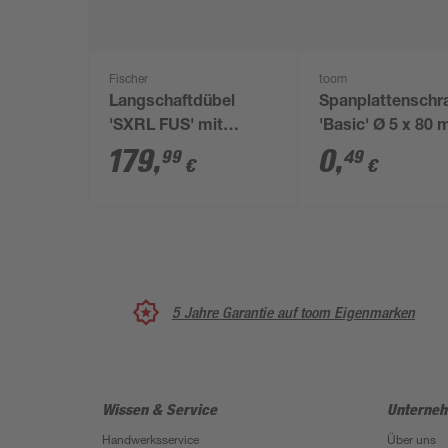
Fischer
toom
Langschaftdübel
Spanplattenschr
'SXRL FUS' mit
'Basic' Ø 5 x 80
Sechskantschraube
TX
179
,
0
,
99
49
€
€
rostfreier Stahl Ø 10 x
80 mm 50 Stück
5 Jahre Garantie auf toom Eigenmarken
Wissen & Service
Unterne
Handwerksservice
Über uns