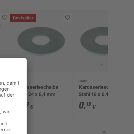
Bestseller
toom
toom
en
Karosseriescheibe
Karosseriescheibe
Stahl 24 x 8,4 mm
Stahl 18 x 6,4 mm
0
,
0
,
29
19
€
€