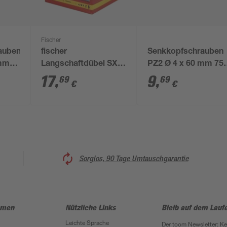
Fischer
auben
fischer
Senkkopfschrauben
 mm
Langschaftdübel SXR
PZ2 Ø 4 x 60 mm 75
6 x 60 WT LS, 50
Stück
17
,
9
,
69
69
€
€
Stück
Sorglos, 90 Tage Umtauschgarantie
hmen
Nützliche Links
Bleib auf dem Lauf
Leichte Sprache
Der toom Newsletter: K