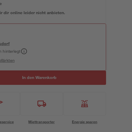
e
 dir online leider nicht anbieten.
sdorf
h hinterlegt
 Märkten
In den Warenkorb
eservice
Miettransporter
Energie sparen