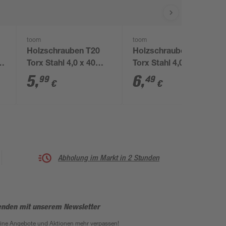
toom
toom
Holzschrauben T20
Holzschrauben T20
Torx Stahl 4,0 x 40
Torx Stahl 4,0 x 50
mm 50 Stück
mm 50 Stück
5
,
6
,
99
49
€
€
Abholung im Markt in 2 Stunden
enden mit unserem Newsletter
eine Angebote und Aktionen mehr verpassen!