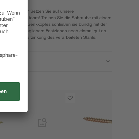
ben Sie schon? Setzen Sie auf unsere
 Qualität von toom! Treiben Sie die Schraube mit einem
in. Dank des Senkkopfes schließen sie bündig mit der
eht bei nachträglichem Festziehen noch einmal gut an.
gt die gelbe Verzinkung des verarbeiteten Stahls.