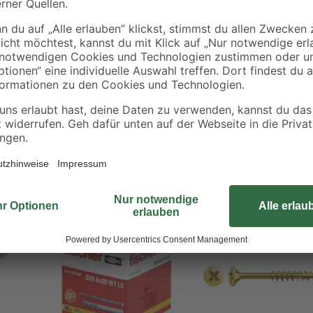
Ärgern Sie sich noch oder schrau
Spanplattenschrauben in bewährter
Innensechskant in das Werkstück e
Oberfläche ab. Das Teilgewinde zi
Für erhöhten Korrosionsschutz sor