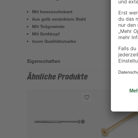
Mit Innensechskant
Aus gelb verzinktem Stahl
Mit Teilgewinde
Mit Senkkopf
toom Qualitätsmarke
Eigenschaften
Ähnliche Produkte