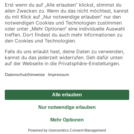
Sicher einkaufen
Jetzt die toom-App herunterladen
Alle Preisangaben in EUR inkl. gesetzl. MwSt.. Die dargestellten Angebote sind unter
Umständen nicht in allen Märkten verfügbar. Die angegebenen Verfügbarkeiten beziehen
sich auf den unter "Mein Markt" ausgewählten toom Baumarkt. Alle Angebote und
Produkte nur solange der Vorrat reicht.
*Paketversand ab 59 € versandkostenfrei, gilt nicht für Artikel mit Speditionsversand, hier
fallen zusätzliche Versandkosten an.
Datenschutz
Privatsphäre
Impressum
AGB
Nutzungsbedingungen
Widerrufsrecht
Vertrag widerrufen
Barrierefreiheit
© 2026 toom Baumarkt GmbH