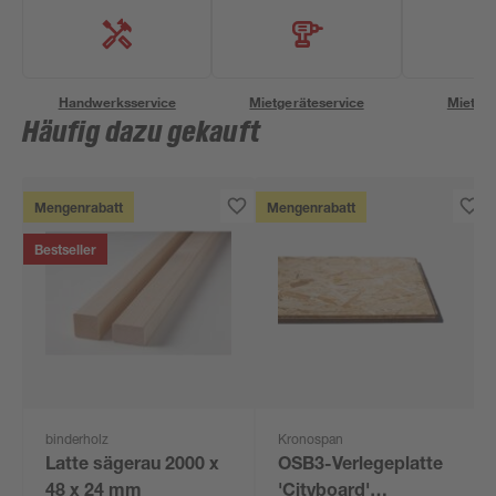
Handwerksservice
Mietgeräteservice
Miettra
Häufig dazu gekauft
Mengenrabatt
Mengenrabatt
Bestseller
binderholz
Kronospan
Latte sägerau 2000 x
OSB3-Verlegeplatte
48 x 24 mm
'Cityboard'