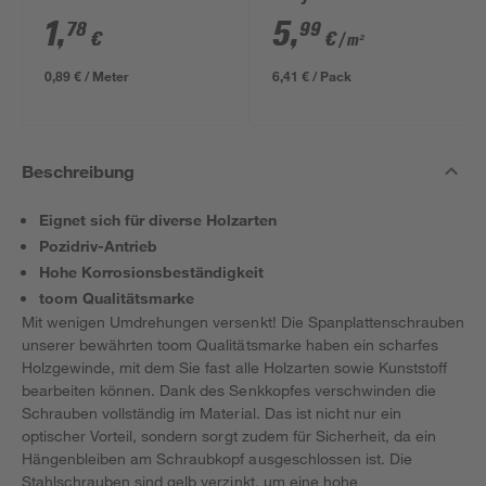
ungeschliffen 1690 x
1
,
5
,
78
99
€
€
/ m²
634 x 12 mm
0,89 € / Meter
6,41 € / Pack
Beschreibung
Eignet sich für diverse Holzarten
Pozidriv-Antrieb
Hohe Korrosionsbeständigkeit
toom Qualitätsmarke
Mit wenigen Umdrehungen versenkt! Die Spanplattenschrauben
unserer bewährten toom Qualitätsmarke haben ein scharfes
Holzgewinde, mit dem Sie fast alle Holzarten sowie Kunststoff
bearbeiten können. Dank des Senkkopfes verschwinden die
Schrauben vollständig im Material. Das ist nicht nur ein
optischer Vorteil, sondern sorgt zudem für Sicherheit, da ein
Hängenbleiben am Schraubkopf ausgeschlossen ist. Die
Stahlschrauben sind gelb verzinkt, um eine hohe