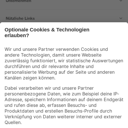
Unternehmen
Nützliche Links
Bleib auf dem Laufenden mit unserem Newsletter
Der toom Newsletter: Keine Angebote und Aktionen mehr verpassen!
Zur Newsletter Anmeldung
Folge uns
Zahlungsarten
Versandarten