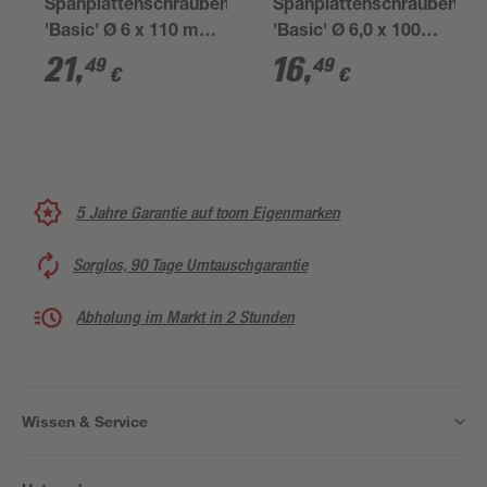
Spanplattenschrauben
Spanplattenschrauben
'Basic' Ø 6 x 110 mm
'Basic' Ø 6,0 x 100
PZ3 100 Stück
mm TX25 50 Stück
21
,
16
,
49
49
€
€
5 Jahre Garantie auf toom Eigenmarken
Sorglos, 90 Tage Umtauschgarantie
Abholung im Markt in 2 Stunden
Wissen & Service