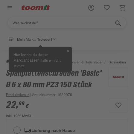
Mein Markt:
Troisdorf
✕
Hier kannst du deinen
, falls er nicht
Markt anpassen
/
Werkstatt & Maschinen
/
Eisenwaren & Beschläge
/
Schrauben
/
stimmt.
Spanplattenschrauben 'Basic'
Ø 6 x 80 mm PZ3 150 Stück
Produktdetails
| Artikelnummer
:
1622976
22
,
99
€
inkl. 19% MwSt.
Lieferung nach Hause