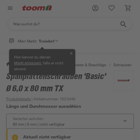
Mein Markt:
Troisdorf
✕
Hier kannst du deinen
, falls er nicht
Markt anpassen
/
Werkstatt & Maschinen
/
Eisenwaren & Beschläge
/
Schrauben
/
stimmt.
Spanplattenschrauben 'Basic'
Ø 6,0 x 80 mm TX
Produktdetails
| Artikelnummer
:
1623446
Länge und Durchmesser auswählen
Varianten aufrufen:
80 mm | 6 mm
|
nicht verfügbar
Aktuell nicht verfügbar