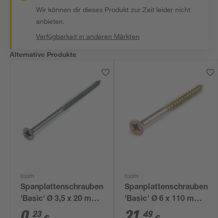
Wir können dir dieses Produkt zur Zeit leider nicht
anbieten.
Verfügbarkeit in anderen Märkten
Alternative Produkte
toom
toom
Spanplattenschrauben
Spanplattenschrauben
'Basic' Ø 3,5 x 20 mm
'Basic' Ø 6 x 110 mm
A2 PZ
PZ3 100 Stück
0
,
21
,
23
49