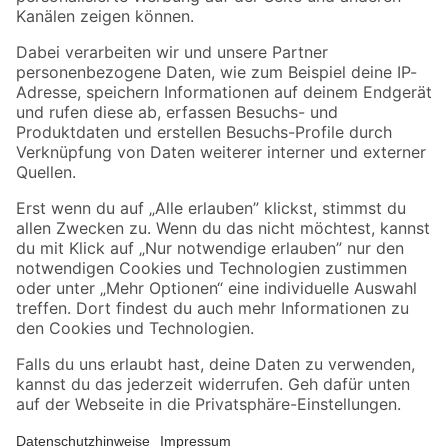
Folge uns
Zahlungsarten
Versandarten
Sicher einkaufen
Jetzt die toom-App herunterladen
Alle Preisangaben in EUR inkl. gesetzl. MwSt.. Die dargestellten Angebote sind unter
Umständen nicht in allen Märkten verfügbar. Die angegebenen Verfügbarkeiten beziehen
sich auf den unter "Mein Markt" ausgewählten toom Baumarkt. Alle Angebote und
Produkte nur solange der Vorrat reicht.