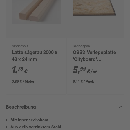
binderholz
Kronospan
Latte sägerau 2000 x
OSB3-Verlegeplatte
48 x 24 mm
'Cityboard'
ungeschliffen 1690 x
1
,
5
,
78
99
€
€
/ m²
634 x 12 mm
0,89 € / Meter
6,41 € / Pack
Beschreibung
Mit Innensechskant
Aus gelb verzinktem Stahl