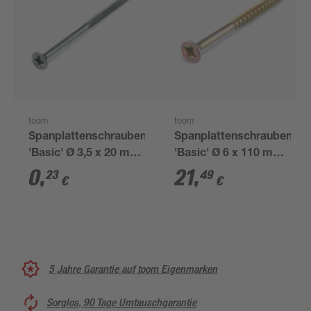
toom
toom
Spanplattenschrauben
Spanplattenschrauben
'Basic' Ø 3,5 x 20 mm
'Basic' Ø 6 x 110 mm
A2 PZ
PZ3 100 Stück
0
,
21
,
23
49
€
€
5 Jahre Garantie auf toom Eigenmarken
Sorglos, 90 Tage Umtauschgarantie