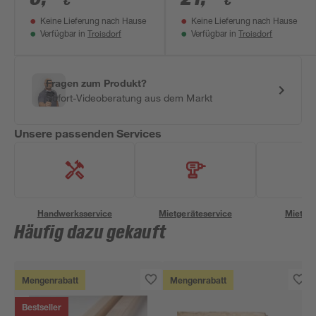
€
€
Keine Lieferung nach Hause
Keine Lieferung nach Hause
Troisdorf
Troisdorf
Verfügbar in
Verfügbar in
Fragen zum Produkt?
Sofort-Videoberatung aus dem Markt
Unsere passenden Services
Handwerksservice
Mietgeräteservice
Miettra
Häufig dazu gekauft
Mengenrabatt
Mengenrabatt
Bestseller