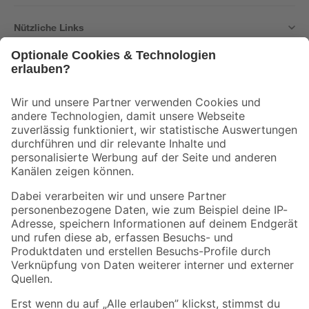
Nützliche Links
Bleib auf dem Laufenden mit unserem Newsletter
Der toom Newsletter: Keine Angebote und Aktionen mehr verpassen!
Zur Newsletter Anmeldung
Folge uns
Zahlungsarten
Versandarten
Sicher einkaufen