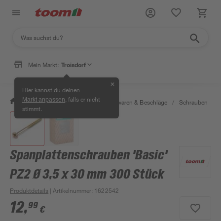
Mein Markt:
Troisdorf
✕
Hier kannst du deinen
, falls er nicht
Markt anpassen
/
Werkstatt & Maschinen
/
Eisenwaren & Beschläge
/
Schrauben
/
stimmt.
Spanplattenschrauben 'Basic'
PZ2 Ø 3,5 x 30 mm 300 Stück
Produktdetails
| Artikelnummer
:
1622542
12
,
99
€