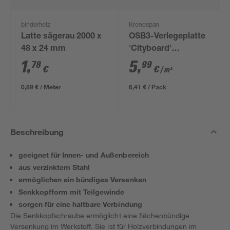
binderholz
Kronospan
Latte sägerau 2000 x
OSB3-Verlegeplatte
48 x 24 mm
'Cityboard'
ungeschliffen 1690 x
1
,
5
,
78
99
€
€
/ m²
634 x 12 mm
0,89 € / Meter
6,41 € / Pack
Beschreibung
geeignet für Innen- und Außenbereich
aus verzinktem Stahl
ermöglichen ein bündiges Versenken
Senkkopfform mit Teilgewinde
sorgen für eine haltbare Verbindung
Die Senkkopfschraube ermöglicht eine flächenbündige
Versenkung im Werkstoff. Sie ist für Holzverbindungen im