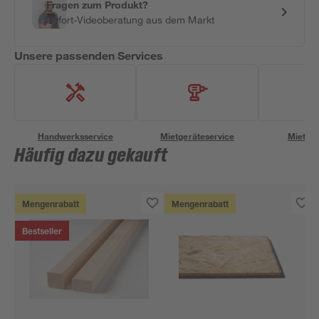
Fragen zum Produkt?
Sofort-Videoberatung aus dem Markt
Unsere passenden Services
Handwerksservice
Mietgeräteservice
Miettra
Häufig dazu gekauft
Mengenrabatt
Mengenrabatt
Bestseller