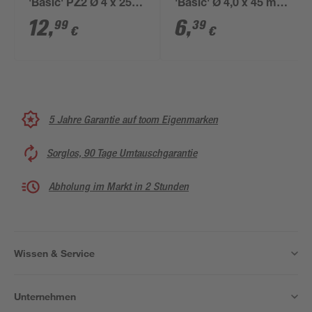
'Basic' PZ2 Ø 4 x 25
'Basic' Ø 4,0 x 45 mm
mm 300 Stück
PZ2 50 Stück
12
,
6
,
99
39
€
€
5 Jahre Garantie auf toom Eigenmarken
Sorglos, 90 Tage Umtauschgarantie
Abholung im Markt in 2 Stunden
Wissen & Service
Unternehmen