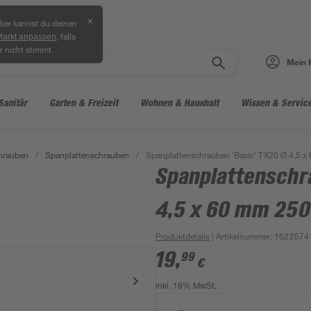
✕
ier kannst du deinen
, falls
Markt anpassen
r nicht stimmt.
Mein 
Sanitär
Garten & Freizeit
Wohnen & Haushalt
Wissen & Servic
hrauben
/
Spanplattenschrauben
/
Spanplattenschrauben 'Basic' TX20 Ø 4,5 x
Spanplattenschr
4,5 x 60 mm 250
Produktdetails
| Artikelnummer
:
1622574
19
,
99
€
inkl. 19% MwSt.