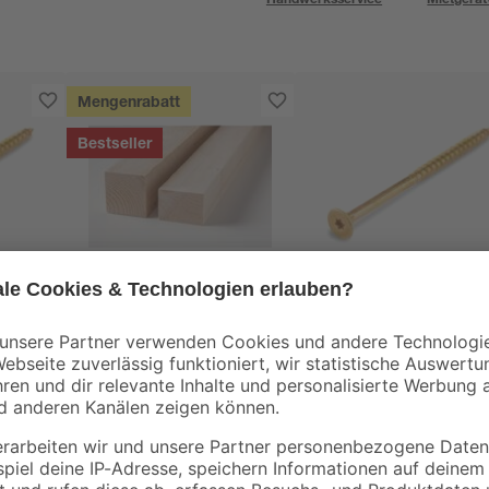
Mengenrabatt
Bestseller
binderholz
toom
auben
Rahmen sägerau
Spanplattenschraub
5 x
2000 x 58 x 38 mm
'Basic' Ø 4,5 x 80 m
k
TX20 100 Stück
3
,
20
,
98
49
€
€
1,99 € / Meter