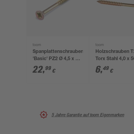
toom
toom
Spanplattenschrauben
Holzschrauben T
'Basic' PZ2 Ø 4,5 x 60
Torx Stahl 4,0 x 
mm 250 Stück
mm 50 Stück
22
,
6
,
99
49
€
€
5 Jahre Garantie auf toom Eigenmarken