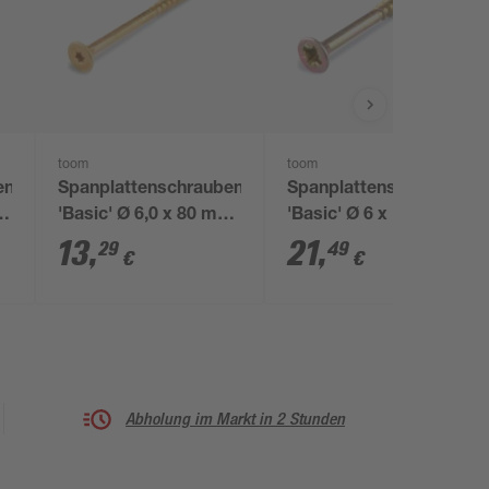
toom
toom
en
Spanplattenschrauben
Spanplattenschrauben
'Basic' Ø 6,0 x 80 mm
'Basic' Ø 6 x 110 mm
TX25 50 Stück
PZ3 100 Stück
13
,
21
,
29
49
€
€
Abholung im Markt in 2 Stunden