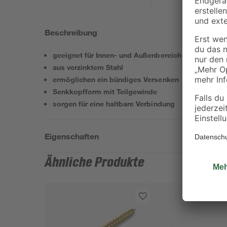
Beschreibung
geeignet für Innen- und Außenbereich
aus verzinktem Stahl
ermöglichen ein bündiges Versenken
Senkkopfform mit Teilgewinde
sorgen für eine haltbare Verbindung
Eigenschaften
Ähnliche Produkte