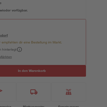
e
 wieder verfügbar.
sdorf
 empfehlen dir eine Bestellung im Markt.
h hinterlegt
 Märkten
In den Warenkorb
eservice
Miettransporter
Energie sparen