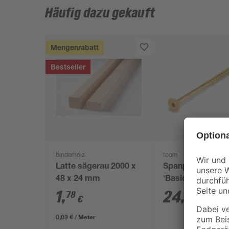
Häufig dazu gekauft
Mengenrabatt
Bestseller
binderholz
toom
Latte sägerau 2000 x
Spanplattenschr
48 x 24 mm
'Basic' TX20 Ø 4,
50 mm 300 Stüc
1
,
24
,
78
99
€
€
0,89 € / Meter