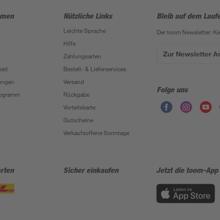
hmen
Nützliche Links
Bleib auf dem Lauf
Leichte Sprache
Der toom Newsletter: K
Hilfe
Zur Newsletter 
Zahlungsarten
eit
Bestell- & Lieferservices
ungen
Versand
Folge uns
Programm
Rückgabe
Vorteilskarte
Gutscheine
Verkaufsoffene Sonntage
rten
Sicher einkaufen
Jetzt die toom-App