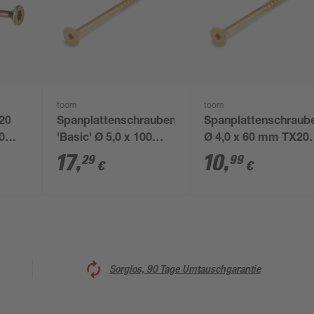
toom
toom
20
Spanplattenschrauben
Spanplattenschraub
50
'Basic' Ø 5,0 x 100
Ø 4,0 x 60 mm TX20
mm TX 25 50 Stück
100 Stück
17
,
10
,
29
99
€
€
Sorglos, 90 Tage Umtauschgarantie