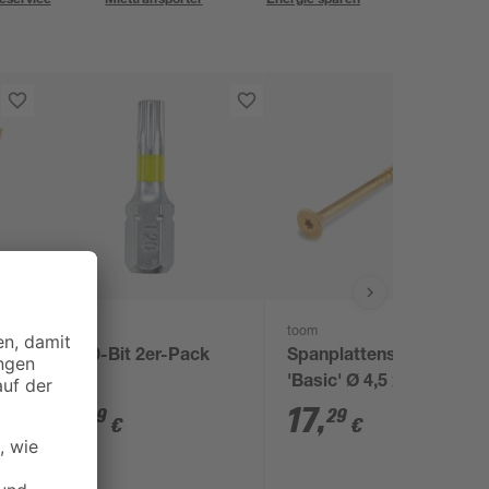
toom
toom
en
TX20-Bit 2er-Pack
Spanplattenschrauben
m
'Basic' Ø 4,5 x 70 mm
TX20 100 Stück
3
,
17
,
99
29
€
€