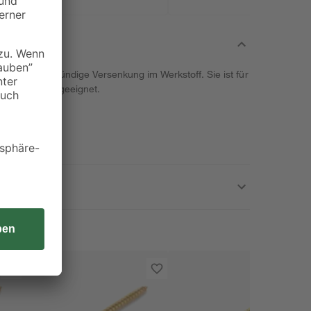
ine flächenbündige Versenkung im Werkstoff. Sie ist für
ußenbereich geeignet.