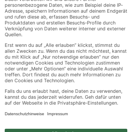
Zahlungsarten
Versandarten
Sicher einkaufen
Jetzt die toom-App herunterladen
Alle Preisangaben in EUR inkl. gesetzl. MwSt.. Die dargestellten Angebote sind unter
Umständen nicht in allen Märkten verfügbar. Die angegebenen Verfügbarkeiten beziehen
sich auf den unter "Mein Markt" ausgewählten toom Baumarkt. Alle Angebote und
Produkte nur solange der Vorrat reicht.
*Paketversand ab 59 € versandkostenfrei, gilt nicht für Artikel mit Speditionsversand, hier
fallen zusätzliche Versandkosten an.