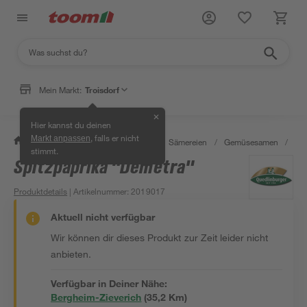
Mein Markt:
Troisdorf
✕
Hier kannst du deinen
, falls er nicht
Markt anpassen
/
Garten & Freizeit
/
Pflanzen
/
Sämereien
/
Gemüsesamen
/
Spi
stimmt.
Spitzpaprika "Demetra"
Produktdetails
| Artikelnummer
:
2019017
Aktuell nicht verfügbar
Wir können dir dieses Produkt zur Zeit leider nicht
anbieten.
Verfügbar in Deiner Nähe:
Bergheim-Zieverich
(
35,2
 Km)