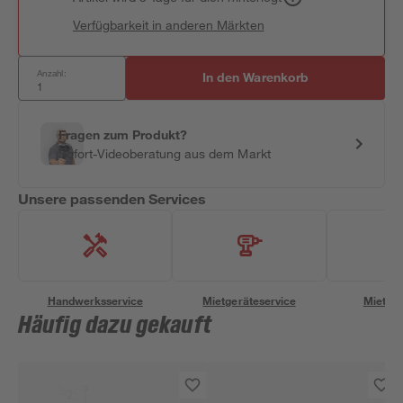
Verfügbarkeit in anderen Märkten
Anzahl:
In den Warenkorb
Fragen zum Produkt?
Sofort-Videoberatung aus dem Markt
Unsere passenden Services
Handwerksservice
Mietgeräteservice
Miettra
Häufig dazu gekauft