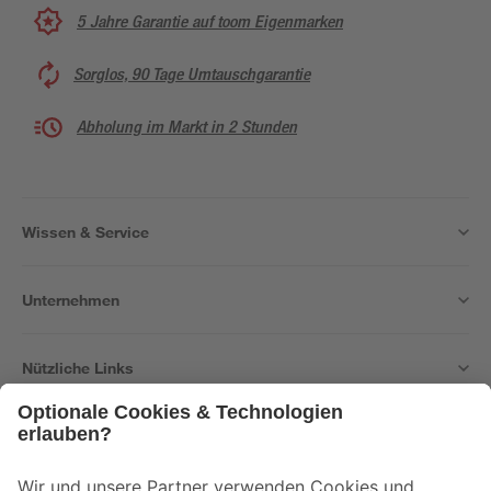
5 Jahre Garantie auf toom Eigenmarken
Sorglos, 90 Tage Umtauschgarantie
Abholung im Markt in 2 Stunden
Wissen & Service
Unternehmen
Nützliche Links
Bleib auf dem Laufenden mit unserem Newsletter
Der toom Newsletter: Keine Angebote und Aktionen mehr verpassen!