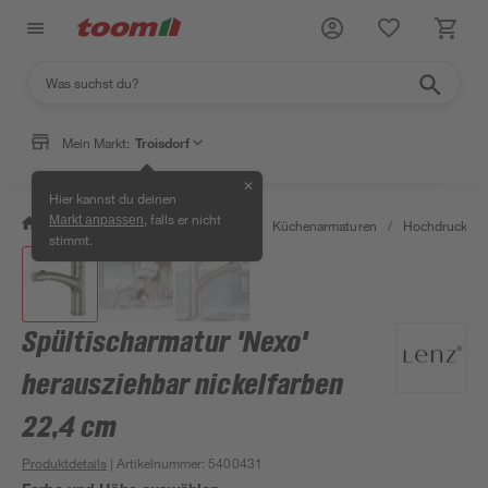
Mein Markt:
Troisdorf
✕
Hier kannst du deinen
, falls er nicht
Markt anpassen
/
Wohnen & Haushalt
/
Küche
/
Küchenarmaturen
/
Hochdruckarm
stimmt.
Spültischarmatur 'Nexo'
herausziehbar nickelfarben
22,4 cm
Produktdetails
| Artikelnummer
:
5400431