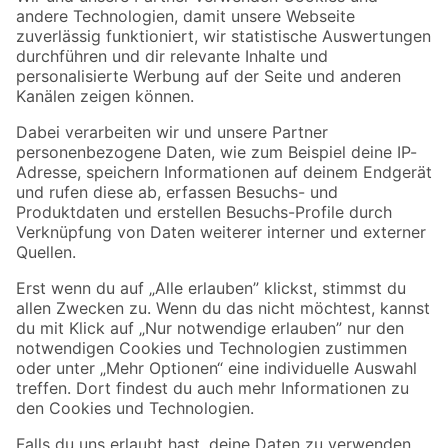
Zur Newsletter Anmeldung
Folge uns
Zahlungsarten
Versandarten
Sicher einkaufen
Jetzt die toom-App herunterladen