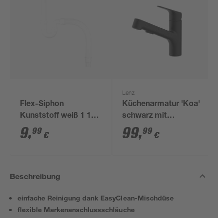
Lenz
Flex-Siphon
Küchenarmatur 'Koa'
Kunststoff weiß 1 1/2'
schwarz mit
x 40/50 mm
Handbrause
9
,
99
,
99
99
€
€
Beschreibung
einfache Reinigung dank EasyClean-Mischdüse
flexible Markenanschlussschläuche