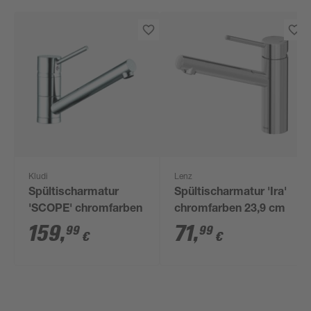
Kludi
Lenz
Spültischarmatur
Spültischarmatur 'Ira'
'SCOPE' chromfarben
chromfarben 23,9 cm
159
,
71
,
99
99
€
€