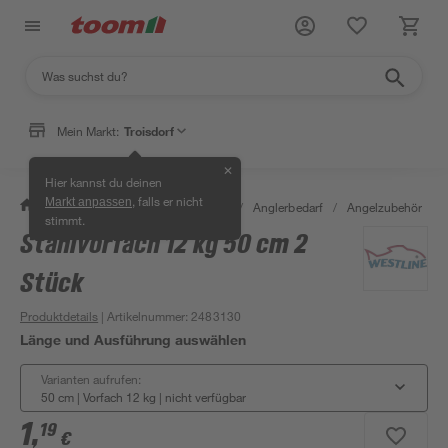
Mein Markt:
Troisdorf
✕
Hier kannst du deinen
, falls er nicht
Markt anpassen
/
Garten & Freizeit
/
Tierbedarf
/
Anglerbedarf
/
Angelzubehör
/
stimmt.
Stahlvorfach 12 kg 50 cm 2
Stück
Produktdetails
| Artikelnummer
:
2483130
Länge und Ausführung auswählen
Varianten aufrufen:
50 cm | Vorfach 12 kg
|
nicht verfügbar
1
,
19
€