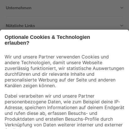
Unternehmen
Nützliche Links
Bleib auf dem Laufenden mit unserem Newsletter
Der toom Newsletter: Keine Angebote und Aktionen mehr verpassen!
Zur Newsletter Anmeldung
Folge uns
Zahlungsarten
Versandarten