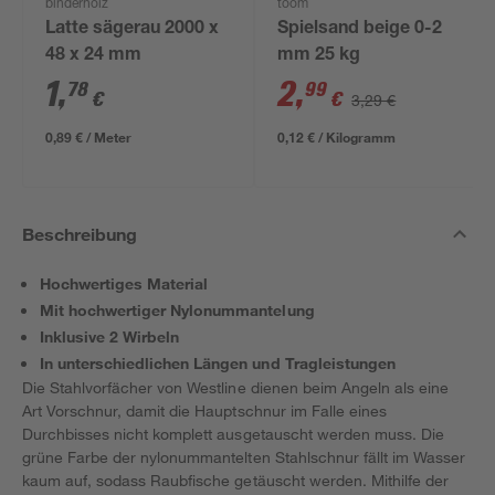
binderholz
toom
Latte sägerau 2000 x
Spielsand beige 0-2
48 x 24 mm
mm 25 kg
1
,
2
,
78
99
€
€
3,29 €
0,89 € / Meter
0,12 € / Kilogramm
Beschreibung
Hochwertiges Material
Mit hochwertiger Nylonummantelung
Inklusive 2 Wirbeln
In unterschiedlichen Längen und Tragleistungen
Die Stahlvorfächer von Westline dienen beim Angeln als eine
Art Vorschnur, damit die Hauptschnur im Falle eines
Durchbisses nicht komplett ausgetauscht werden muss. Die
grüne Farbe der nylonummantelten Stahlschnur fällt im Wasser
kaum auf, sodass Raubfische getäuscht werden. Mithilfe der