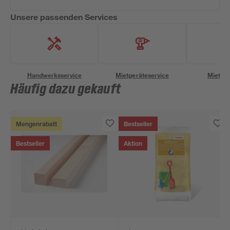
Unsere passenden Services
Handwerksservice
Mietgeräteservice
Miettra
Häufig dazu gekauft
Mengenrabatt
Bestseller
Bestseller
Aktion