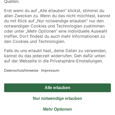
Sicher einkaufen
Jetzt die toom-App herunterladen
Alle Preisangaben in EUR inkl. gesetzl. MwSt.. Die dargestellten Angebote sind unter
Umständen nicht in allen Märkten verfügbar. Die angegebenen Verfügbarkeiten beziehen
sich auf den unter "Mein Markt" ausgewählten toom Baumarkt. Alle Angebote und
Produkte nur solange der Vorrat reicht.
*Paketversand ab 59 € versandkostenfrei, gilt nicht für Artikel mit Speditionsversand, hier
fallen zusätzliche Versandkosten an.
Datenschutz
Privatsphäre
Impressum
AGB
Nutzungsbedingungen
Widerrufsrecht
Vertrag widerrufen
Barrierefreiheit
© 2026 toom Baumarkt GmbH