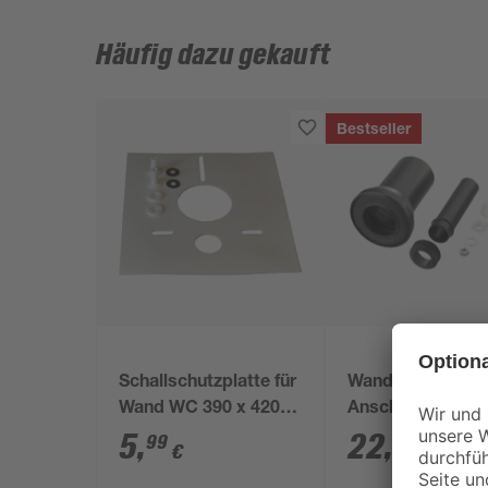
Häufig dazu gekauft
Bestseller
Schallschutzplatte für
Wand-WC-
Wand WC 390 x 420 x
Anschlussset Ø 
5 mm
180 mm
5
,
22
,
99
99
€
€