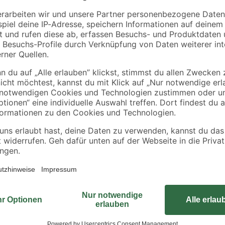
Wenn du dein Badezimmer mit ein
das Wand-WC 'Cozy' von sanicomf
besonders für einen nostalgischen 
sich unangenehme Gerüche bilden.
en
die Einrichtung ein. Zudem ist di
können sich nicht festsetzen, weil 
erhöht und erleichtert dadurch da
problemlose Montage, dass der Be
Hol dir jetzt dieses Stand-WC und 
du viele wervolle Tipps zu allen T