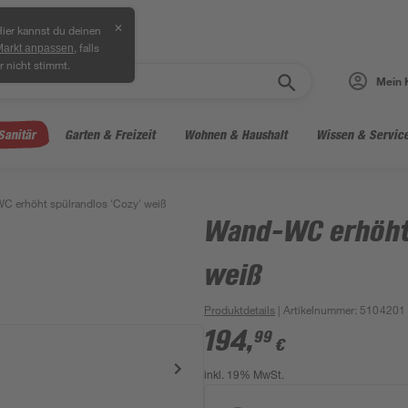
✕
ier kannst du deinen
, falls
Markt anpassen
r nicht stimmt.
Mein 
Sanitär
Garten & Freizeit
Wohnen & Haushalt
Wissen & Servic
 erhöht spülrandlos 'Cozy' weiß
Wand-WC erhöht 
weiß
Produktdetails
| Artikelnummer
:
5104201
194
,
99
€
inkl. 19% MwSt.