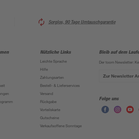
Sorglos, 90 Tage Umtauschgarantie
hmen
Nützliche Links
Bleib auf dem Lauf
Leichte Sprache
Der toom Newsletter: K
Hilfe
Zur Newsletter 
Zahlungsarten
eit
Bestell- & Lieferservices
ungen
Versand
Folge uns
Programm
Rückgabe
Vorteilskarte
Gutscheine
Verkaufsoffene Sonntage