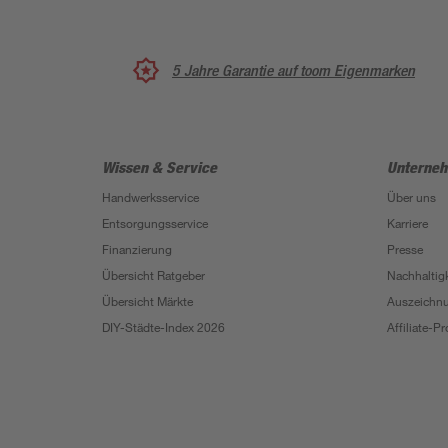
5 Jahre Garantie auf toom Eigenmarken
Wissen & Service
Unterne
Handwerksservice
Über uns
Entsorgungsservice
Karriere
Finanzierung
Presse
Übersicht Ratgeber
Nachhaltigk
Übersicht Märkte
Auszeichn
DIY-Städte-Index 2026
Affiliate-