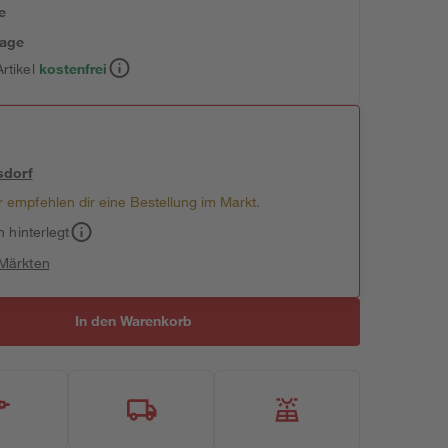
e
tage
rtikel
kostenfrei
sdorf
 empfehlen dir eine Bestellung im Markt.
h hinterlegt
 Märkten
In den Warenkorb