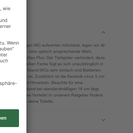
em hochwertigen WC aufwerten möchtest, legen wir dir
ort ans Herz – eine optisch ansprechende Wahl,
Touch! Ein großes Plus: Der Tiefspüler verhindert, dass
 Dank der weißen Farbe fügt es sich unaufdringlich in
e Reinigung des Stand-WCs sehr einfach und Bakterien
es spülrandlos ist. Zusätzlich ist die Keramik circa 5 cm
s Aufstehen und Hinsetzen. Beachte für eine
festigungsabstand bei standardmäßigen 18 cm liegt.
genieße all seine Vorteile! In unserem Ratgeber findest
hemen rund um deine Toilette.