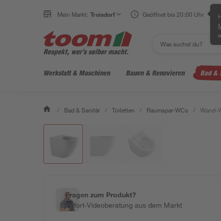
Mein Markt:
Troisdorf
Geöffnet bis 20:00 Uhr
H
e
Werkstatt & Maschinen
Bauen & Renovieren
Bad & 
/
Bad & Sanitär
/
Toiletten
/
Raumspar-WCs
/
Wand-WC
Fragen zum Produkt?
Sofort-Videoberatung aus dem Markt