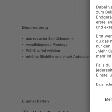
Beschreibung
aus robuster Sanitärkeramik
wandhängende Montage
WC-Sitz frei wählbar
erhöhte Sitzhöhe erleichtert Aufstehen und Hinsetz
Eigenschaften