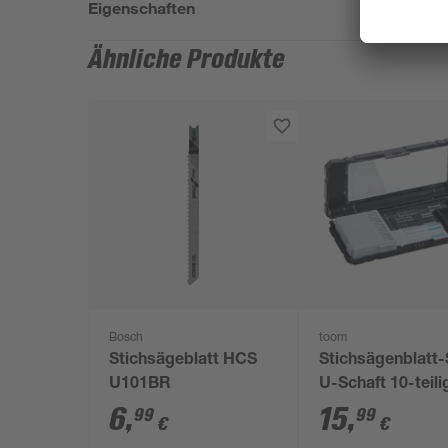
Eigenschaften
Ähnliche Produkte
Bosch
toom
Stichsägeblatt HCS
Stichsägenblatt-
U101BR
U-Schaft 10-teili
6
,
15
,
99
99
€
€