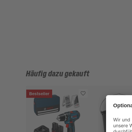
Häufig dazu gekauft
Bestseller