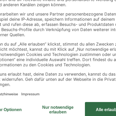
Küpper
Ryobi
Lochwandhaken-
Akku-Starter-Set
Sortiment 30-teilig
'ONE+ HP RC18120-
150X' 18 V 5,0 Ah mi
41
,
129
,
99
99
€
€
Akku und Ladegerät
 144 DP