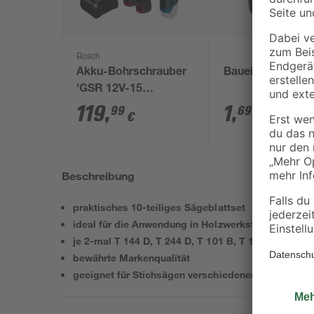
Bosch
Akku-Bohrschrauber
Baueimer 12 l
'GSR 12V-15
Professional' mit 2
119
,
1
,
99
69
€
€
Akkus, Tasche und
Zubehörset
Beschreibung
praktisches 10-teiliges Sägeblattset
ideal für die Anwendung in Holzwerkstoffen
je 2-mal T 144 D, T 244 D, T 101 B, T 101 AO und T
bewährte Markenqualität
geeignet für Stichsägen verschiedener Marken