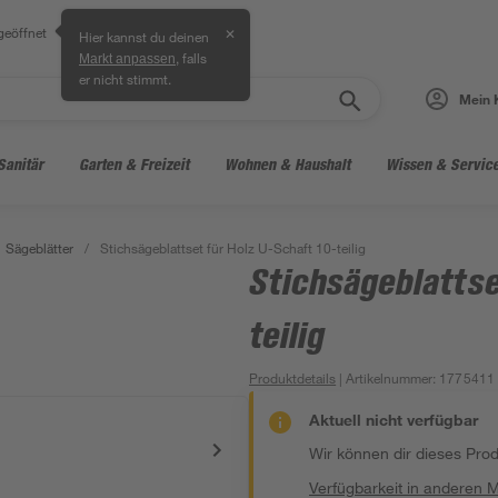
geöffnet
✕
Hier kannst du deinen
, falls
Markt anpassen
er nicht stimmt.
Mein 
Sanitär
Garten & Freizeit
Wohnen & Haushalt
Wissen & Servic
Sägeblätter
/
Stichsägeblattset für Holz U-Schaft 10-teilig
Stichsägeblattse
teilig
Produktdetails
| Artikelnummer
:
1775411
Aktuell nicht verfügbar
Wir können dir dieses Produ
Verfügbarkeit in anderen 