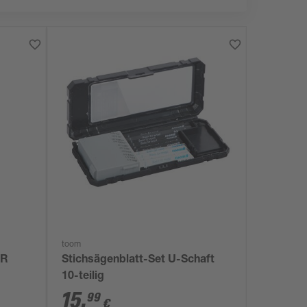
toom
BR
Stichsägenblatt-Set U-Schaft
10-teilig
15
,
99
€