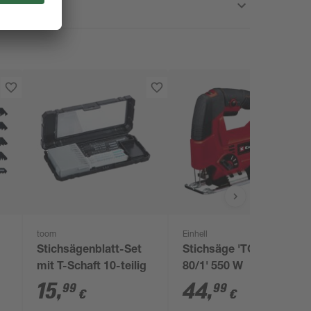
toom
Einhell
Stichsägenblatt-Set
Stichsäge 'TC-JS
mit T-Schaft 10-teilig
80/1' 550 W
15
,
44
,
99
99
€
€