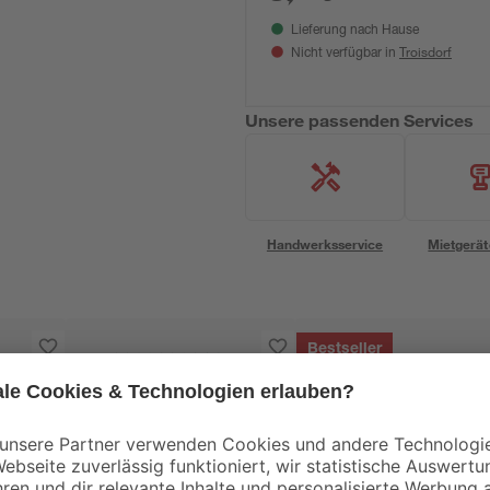
Lieferung nach Hause
Troisdorf
Nicht verfügbar in
Unsere passenden Services
Handwerksservice
Mietgerät
Bestseller