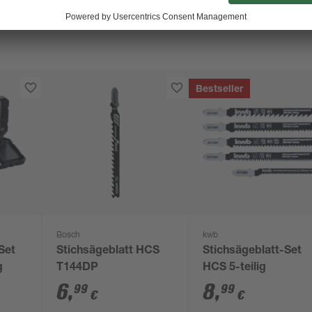
Bestseller
Bosch
kwb
Set
Stichsägeblatt HCS
Stichsägeblatt-Set
g
T144DP
HCS 5-teilig
6
,
8
,
99
99
€
€