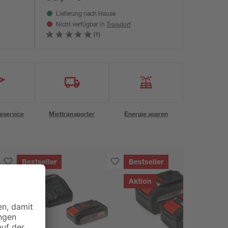
Lieferung nach Hause
Troisdorf
Nicht verfügbar in
(1)
eservice
Miettransporter
Energie sparen
Bestseller
Bestseller
Aktion