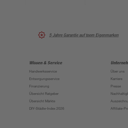
5 Jahre Garantie auf toom Eigenmarken
Wissen & Service
Unterne
Handwerksservice
Über uns
Entsorgungsservice
Karriere
Finanzierung
Presse
Übersicht Ratgeber
Nachhaltigk
Übersicht Märkte
Auszeichn
DIY-Städte-Index 2026
Affiliate-