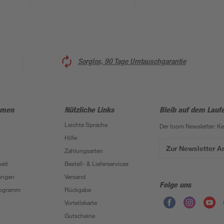
Sorglos, 90 Tage Umtauschgarantie
hmen
Nützliche Links
Bleib auf dem Lauf
Leichte Sprache
Der toom Newsletter: K
Hilfe
Zur Newsletter 
Zahlungsarten
eit
Bestell- & Lieferservices
ungen
Versand
Folge uns
Programm
Rückgabe
Vorteilskarte
Gutscheine