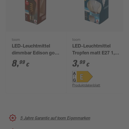
toom
toom
LED-Leuchtmittel
LED-Leuchtmittel
dimmbar Edison gold
Tropfen matt E27 1,3
E27 4,9 W 250 lm
W 150 lm warmweiß
8
,
3
,
99
99
€
€
warmweiß
Produktdatenblatt
5 Jahre Garantie auf toom Eigenmarken