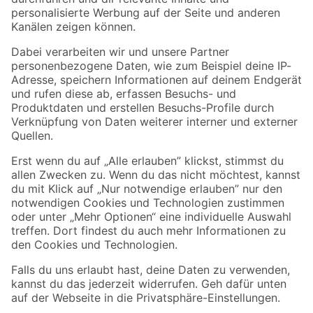
Folge uns
Zahlungsarten
Versandarten
Sicher einkaufen
Jetzt die toom-App herunterladen
Alle Preisangaben in EUR inkl. gesetzl. MwSt.. Die dargestellten Angebote sind unter
Umständen nicht in allen Märkten verfügbar. Die angegebenen Verfügbarkeiten beziehen
sich auf den unter "Mein Markt" ausgewählten toom Baumarkt. Alle Angebote und