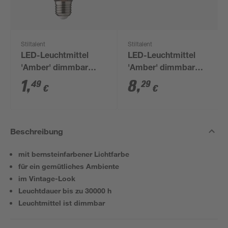
Stiltalent
Stiltalent
LED-Leuchtmittel
LED-Leuchtmittel
'Amber' dimmbar
'Amber' dimmbar
Globe klar E27 4 W
Tropfen smoky E27 2
1
,
8
,
49
29
€
€
100 lm warmweiß
W 100 lm warmweiß
Beschreibung
mit bernsteinfarbener Lichtfarbe
für ein gemütliches Ambiente
im Vintage-Look
Leuchtdauer bis zu 30000 h
Leuchtmittel ist dimmbar