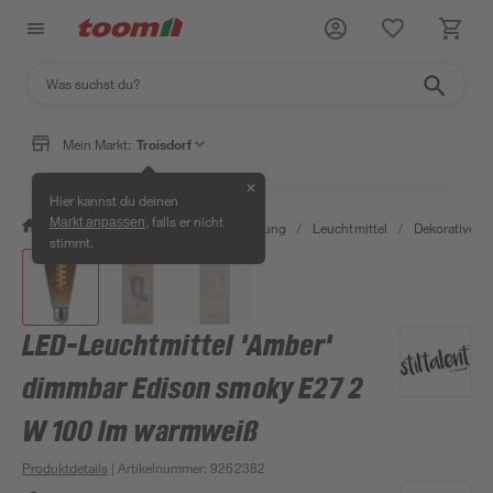
Mein Markt:
Troisdorf
✕
Hier kannst du deinen
, falls er nicht
Markt anpassen
/
Wohnen & Haushalt
/
Beleuchtung
/
Leuchtmittel
/
Dekorative L
stimmt.
LED-Leuchtmittel 'Amber'
dimmbar Edison smoky E27 2
W 100 lm warmweiß
Produktdetails
| Artikelnummer
:
9262382