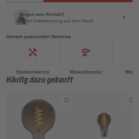
Fragen zum Produkt?
Sofort-Videoberatung aus dem Markt
Unsere passenden Services
Handwerksservice
Mietgeräteservice
Miettra
Häufig dazu gekauft