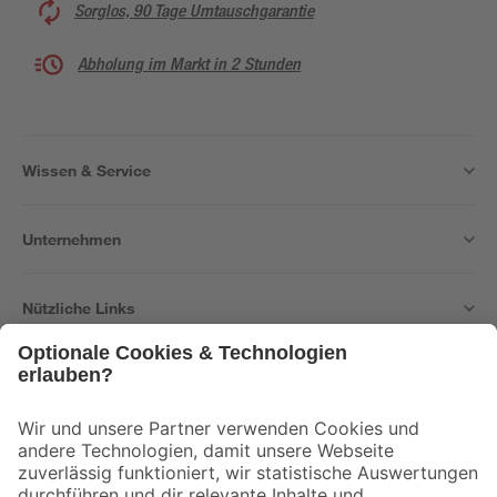
Sorglos, 90 Tage Umtauschgarantie
Abholung im Markt in 2 Stunden
Wissen & Service
Unternehmen
Nützliche Links
Bleib auf dem Laufenden mit unserem Newsletter
Der toom Newsletter: Keine Angebote und Aktionen mehr verpassen!
Zur Newsletter Anmeldung