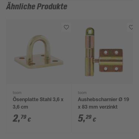
Ähnliche Produkte
toom
toom
Ösenplatte Stahl 3,6 x
Aushebscharnier Ø 19
3,6 cm
x 83 mm verzinkt
2
,
5
,
79
29
€
€