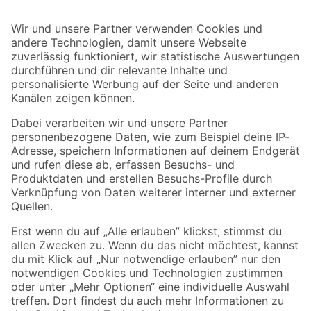
Bleib auf dem Laufenden mit unserem Newsletter
Der toom Newsletter: Keine Angebote und Aktionen mehr verpassen!
Zur Newsletter Anmeldung
Folge uns
Zahlungsarten
Versandarten
Sicher einkaufen
Jetzt die toom-App herunterladen