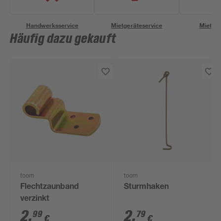
Handwerksservice
Mietgeräteservice
Miettra
Häufig dazu gekauft
toom
toom
Flechtzaunband
Sturmhaken
verzinkt
2
,
2
,
99
79
€
€