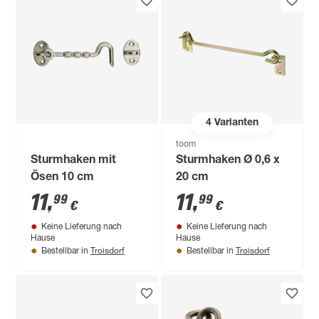
4
Varianten
toom
Sturmhaken mit
Sturmhaken Ø 0,6 x
Ösen 10 cm
20 cm
11
,
11
,
99
99
€
€
Keine Lieferung nach
Keine Lieferung nach
Hause
Hause
Troisdorf
Troisdorf
Bestellbar in
Bestellbar in