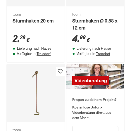
toom
toom
Sturmhaken 20 cm
Sturmhaken Ø 0,58 x
12 cm
2
,
4
,
29
99
€
€
Lieferung nach Hause
Lieferung nach Hause
Troisdorf
Troisdorf
Verfügbar in
Verfügbar in
Videoberatung
Fragen zu deinem Projekt?
Kostenlose Sofort-
Videoberatung direkt aus
dem Markt.
toom