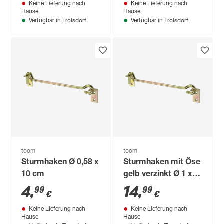
Keine Lieferung nach
Keine Lieferung nach
Hause
Hause
Troisdorf
Troisdorf
Verfügbar in
Verfügbar in
toom
toom
Sturmhaken Ø 0,58 x
Sturmhaken mit Öse
10 cm
gelb verzinkt Ø 1 x
40 cm
4
,
14
,
99
99
€
€
Keine Lieferung nach
Keine Lieferung nach
Hause
Hause