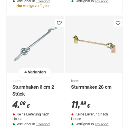
Troisdorf
Troisdorf
Verfügbar in
Verfügbar in
Nur wenige verfügbar
4
Varianten
toom
toom
Sturmhaken 6 cm 2
Sturmhaken 28 cm
Stück
4
,
11
,
09
99
€
€
Keine Lieferung nach
Keine Lieferung nach
Hause
Hause
Troisdorf
Troisdorf
Verfügbar in
Verfügbar in