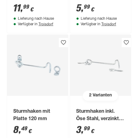
11
,
5
,
99
99
€
€
Lieferung nach Hause
Lieferung nach Hause
Troisdorf
Troisdorf
Verfügbar in
Verfügbar in
2
Varianten
Sturmhaken mit
Sturmhaken inkl.
Platte 120 mm
Öse Stahl, verzinkt Ø
3,8 x 100 mm
8
,
3
,
49
99
€
€