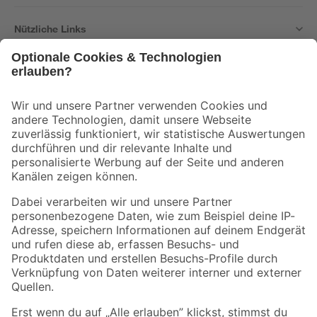
Nützliche Links
Bleib auf dem Laufenden mit unserem Newsletter
Der toom Newsletter: Keine Angebote und Aktionen mehr verpassen!
Zur Newsletter Anmeldung
Folge uns
Zahlungsarten
Versandarten
Sicher einkaufen