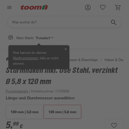
Mein Markt:
Troisdorf
✕
Hier kannst du deinen
, falls er nicht
Markt anpassen
/
Werkstatt & Maschinen
/
Eisenwaren & Beschläge
/
Haken & Ösen
stimmt.
Sturmhaken inkl. Öse Stahl, verzinkt
Ø 5,8 x 120 mm
Produktdetails
| Artikelnummer
:
1700908
Länge und Durchmesser auswählen
100 mm | 3,8 mm
120 mm | 5,8 mm
5
,
99
€