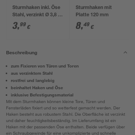
Sturmhaken inkl. Öse
Sturmhaken mit
Stahl, verzinkt Ø 3,8 x
Platte 120 mm
100 mm
3
,
8
,
99
49
€
€
Beschreibung
zum Fixieren von Türen und Toren
aus verzinktem Stahl
rostfrei und langlebig
beinhaltet Haken und Öse
inklusive Befestigungsmaterial
Mit dem Sturmhaken können kleine Tore, Türen und
Fensterläden fixiert und so wetterfest gemacht werden. Der
Haken besteht aus robustem Stahl. Die Oberfläche ist verzinkt
und daher feuchtigkeitsbeständig. Im Lieferumfang ist ein
Haken mit der passenden Öse enthalten. Beide verfügen über
ein Schraubgewinde für eine unkomplizierte und schnelle