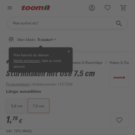
Mein Markt:
Troisdorf
✕
Hier kannst du deinen
, falls er nicht
Markt anpassen
/
Werkstatt & Maschinen
/
Eisenwaren & Beschläge
/
Haken & Ösen
stimmt.
Sturmhaken mit Öse 7,5 cm
Produktdetails
| Artikelnummer
:
1727209
Länge auswählen
5,8 cm
7,5 cm
1
,
79
€
inkl. 19% MwSt.