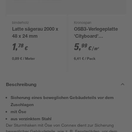
binderholz
Kronospan
Latte sägerau 2000 x
OSB3-Verlegeplatte
48 x 24 mm
'Cityboard'
ungeschliffen 1690 x
1
,
5
,
78
99
€
€
/ m²
634 x 12 mm
0,89 € / Meter
6,41 € / Pack
Beschreibung
Sicherung eines beweglichen Gebäudeteils vor dem
Zuschlagen
mit Öse
aus verzinktem Stahl
Der Sturmhaken mit Öse von Connex dient zur Sicherung
beweglicher Gebäudeteile, wie z. B. Fensterläden, vor dem