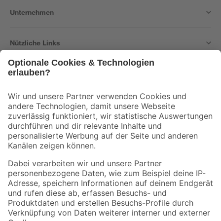
Unternehmen
Nützliche Links
Bleib auf dem Laufenden mit unserem Newsletter
Der toom Newsletter: Keine Angebote und Aktionen mehr verpassen!
Zur Newsletter Anmeldung
Folge uns
Zahlungsarten
Versandarten