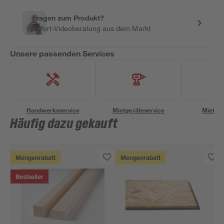
Fragen zum Produkt?
Sofort-Videoberatung aus dem Markt
Unsere passenden Services
Handwerksservice
Mietgeräteservice
Miettra
Häufig dazu gekauft
Mengenrabatt
Mengenrabatt
Bestseller