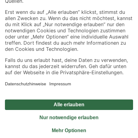
Sicher einkaufen
Jetzt die toom-App herunterladen
Alle Preisangaben in EUR inkl. gesetzl. MwSt.. Die dargestellten Angebote sind unter
Umständen nicht in allen Märkten verfügbar. Die angegebenen Verfügbarkeiten beziehen
sich auf den unter "Mein Markt" ausgewählten toom Baumarkt. Alle Angebote und
Produkte nur solange der Vorrat reicht.
*Paketversand ab 59 € versandkostenfrei, gilt nicht für Artikel mit Speditionsversand, hier
fallen zusätzliche Versandkosten an.
Datenschutz
Privatsphäre
Impressum
AGB
Nutzungsbedingungen
Widerrufsrecht
Vertrag widerrufen
Barrierefreiheit
© 2026 toom Baumarkt GmbH