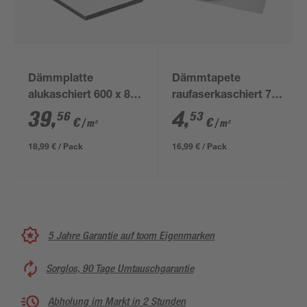
Dämmplatte
Dämmtapete
alukaschiert 600 x 800
raufaserkaschiert 750
x 10 mm
x 50 x 0,4 cm
39
,
4
,
56
53
€
€
/ m²
/ m²
18,99 € / Pack
16,99 € / Pack
5 Jahre Garantie auf toom Eigenmarken
Sorglos, 90 Tage Umtauschgarantie
Abholung im Markt in 2 Stunden