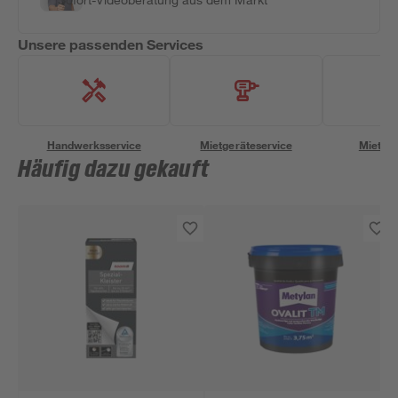
Unsere passenden Services
Handwerksservice
Mietgeräteservice
Miettra
Häufig dazu gekauft