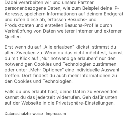
Zahlungsarten
Versandarten
Sicher einkaufen
Jetzt die toom-App herunterladen
Alle Preisangaben in EUR inkl. gesetzl. MwSt.. Die dargestellten Angebote sind unter
Umständen nicht in allen Märkten verfügbar. Die angegebenen Verfügbarkeiten beziehen
sich auf den unter "Mein Markt" ausgewählten toom Baumarkt. Alle Angebote und
Produkte nur solange der Vorrat reicht.
*Paketversand ab 59 € versandkostenfrei, gilt nicht für Artikel mit Speditionsversand, hier
fallen zusätzliche Versandkosten an.