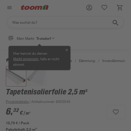
Mein Markt:
Troisdorf
✕
Hier kannst du deinen
, falls er nicht
Markt anpassen
/
Bauen & Renovieren
/
Baustoffe
/
Dämmung
/
Innendämmung
/
stimmt.
Tapetenisolierfolie 2,5 m²
Produktdetails
| Artikelnummer
:
8300545
6
,
32
€
/ m²
15,79 € / Pack
Paketinhalt:
2,5 m²