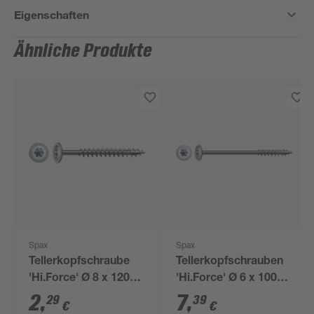
Eigenschaften
Ähnliche Produkte
Spax
Spax
Tellerkopfschraube
Tellerkopfschrauben
'Hi.Force' Ø 8 x 120
'Hi.Force' Ø 6 x 100
mm
mm 10 Stück
2
,
7
,
29
39
€
€