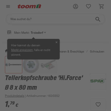
Mein Markt:
Troisdorf
✕
Hier kannst du deinen
, falls er nicht
Markt anpassen
/
Werkstatt & Maschinen
/
Eisenwaren & Beschläge
/
Schrauben
/
stimmt.
Tellerkopfschraube 'Hi.Force'
Ø 8 x 80 mm
Produktdetails
| Artikelnummer
:
1630352
1
,
79
€