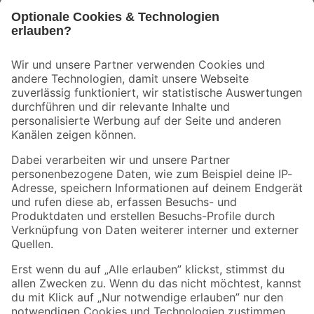
Bleib auf dem Laufenden mit unserem Newsletter
Der toom Newsletter: Keine Angebote und Aktionen mehr verpassen!
Zur Newsletter Anmeldung
Folge uns
Zahlungsarten
Versandarten
Sicher einkaufen
Jetzt die toom-App herunterladen