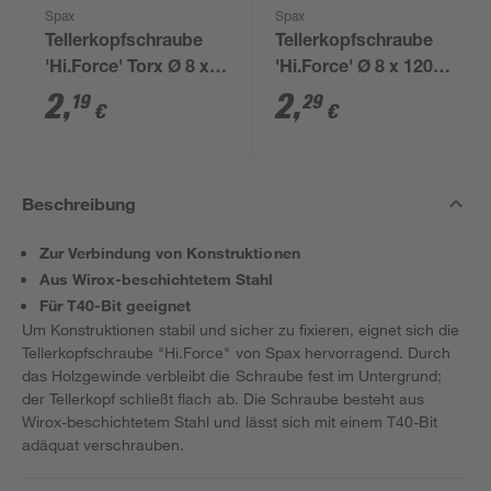
Spax
Spax
Tellerkopfschraube
Tellerkopfschraube
'Hi.Force' Torx Ø 8 x
'Hi.Force' Ø 8 x 120
100 mm
mm
2
,
2
,
19
29
€
€
Beschreibung
Zur Verbindung von Konstruktionen
Aus Wirox-beschichtetem Stahl
Für T40-Bit geeignet
Um Konstruktionen stabil und sicher zu fixieren, eignet sich die
Tellerkopfschraube "Hi.Force" von Spax hervorragend. Durch
das Holzgewinde verbleibt die Schraube fest im Untergrund;
der Tellerkopf schließt flach ab. Die Schraube besteht aus
Wirox-beschichtetem Stahl und lässt sich mit einem T40-Bit
adäquat verschrauben.