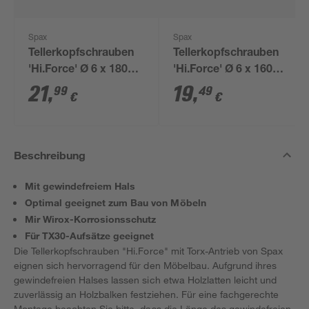
Spax
Spax
Tellerkopfschrauben
Tellerkopfschrauben
'Hi.Force' Ø 6 x 180
'Hi.Force' Ø 6 x 160
mm 20 Stück
mm 20 Stück
21
,
19
,
99
49
€
€
Beschreibung
Mit gewindefreiem Hals
Optimal geeignet zum Bau von Möbeln
Mir Wirox-Korrosionsschutz
Für TX30-Aufsätze geeignet
Die Tellerkopfschrauben "Hi.Force" mit Torx-Antrieb von Spax
eignen sich hervorragend für den Möbelbau. Aufgrund ihres
gewindefreien Halses lassen sich etwa Holzlatten leicht und
zuverlässig an Holzbalken festziehen. Für eine fachgerechte
Montage beachten Sie bitte, dass die Länge des gewindefreien