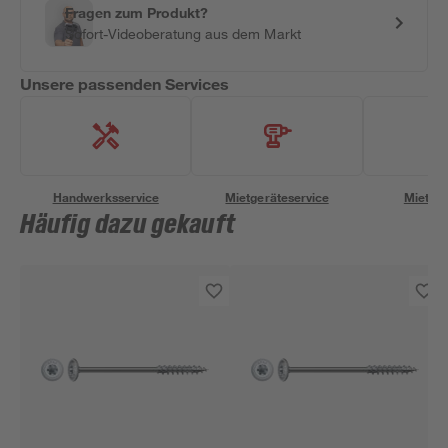
Fragen zum Produkt?
Sofort-Videoberatung aus dem Markt
Unsere passenden Services
Handwerksservice
Mietgeräteservice
Miettra
Häufig dazu gekauft