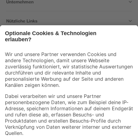
Unternehmen
Nützliche Links
Bleib auf dem Laufenden mit unserem Newsletter
Der toom Newsletter: Keine Angebote und Aktionen mehr verpassen!
Zur Newsletter Anmeldung
Folge uns
Zahlungsarten
Versandarten