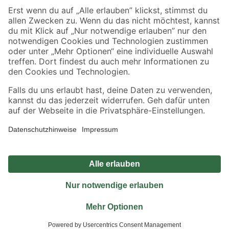
Sicher einkaufen
Jetzt die toom-App herunterladen
Alle Preisangaben in EUR inkl. gesetzl. MwSt.. Die dargestellten Angebote sind unter
Umständen nicht in allen Märkten verfügbar. Die angegebenen Verfügbarkeiten beziehen
sich auf den unter "Mein Markt" ausgewählten toom Baumarkt. Alle Angebote und
Produkte nur solange der Vorrat reicht.
*Paketversand ab 59 € versandkostenfrei, gilt nicht für Artikel mit Speditionsversand, hier
fallen zusätzliche Versandkosten an.
Datenschutz
Privatsphäre
Impressum
AGB
Nutzungsbedingungen
Widerrufsrecht
Vertrag widerrufen
Barrierefreiheit
© 2026 toom Baumarkt GmbH