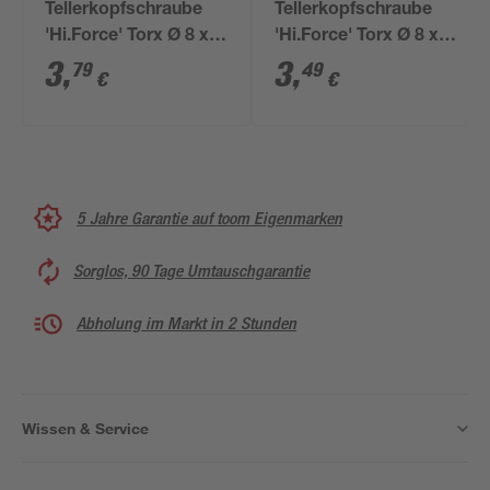
Tellerkopfschraube
Tellerkopfschraube
'Hi.Force' Torx Ø 8 x
'Hi.Force' Torx Ø 8 x
240 mm
200 mm
3
,
3
,
79
49
€
€
5 Jahre Garantie auf toom Eigenmarken
Sorglos, 90 Tage Umtauschgarantie
Abholung im Markt in 2 Stunden
Wissen & Service