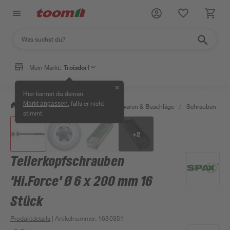
Mein Markt:
Troisdorf
✕
Hier kannst du deinen
, falls er nicht
Markt anpassen
/
Werkstatt & Maschinen
/
Eisenwaren & Beschläge
/
Schrauben
/
stimmt.
+
2
Tellerkopfschrauben
'Hi.Force' Ø 6 x 200 mm 16
Stück
Produktdetails
| Artikelnummer
:
1630351