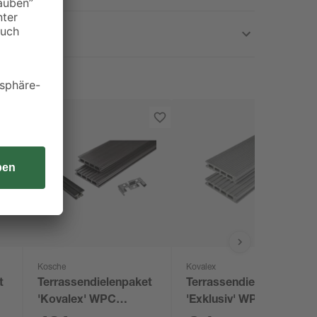
Kosche
Kovalex
t
Terrassendielenpaket
Terrassendiele
'Kovalex' WPC
'Exklusiv' WPC grau