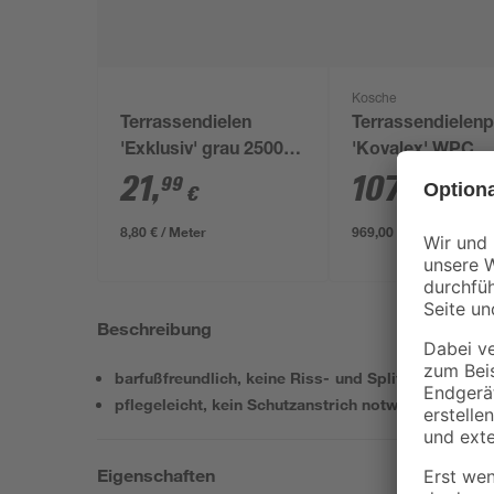
Kosche
Terrassendielen
Terrassendielen
'Exklusiv' grau 2500 x
'Kovalex' WPC
145 x 26 mm
graubraun 3000 
21
,
107
,
99
67
€
€
/ m²
3000 x 26 mm
8,80 € / Meter
969,00 € / Pack
Beschreibung
barfußfreundlich, keine Riss- und Splitterbildung
pflegeleicht, kein Schutzanstrich notwendig
Eigenschaften