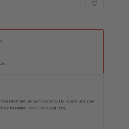
e
n
ten
t
Troisdorf
aktuell nicht vorrätig. Du kannst uns aber
wir bestellen ihn für dich (ggf. zzgl.