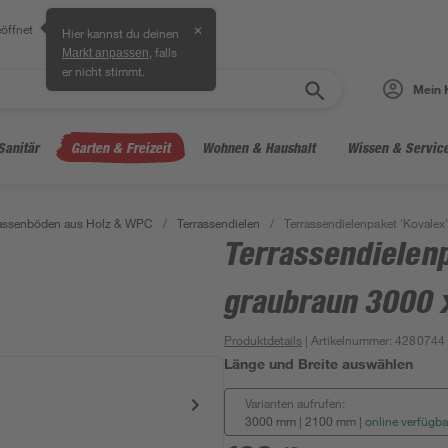
öffnet
✕
Hier kannst du deinen
, falls
Markt anpassen
er nicht stimmt.
Mein 
Sanitär
Garten & Freizeit
Wohnen & Haushalt
Wissen & Servic
rassenböden aus Holz & WPC
/
Terrassendielen
/
Terrassendielenpaket 'Kovale
Terrassendielen
graubraun 3000 
Produktdetails
| Artikelnummer
:
4280744
Länge und Breite auswählen
Varianten aufrufen:
3000 mm | 2100 mm
|
online verfügba