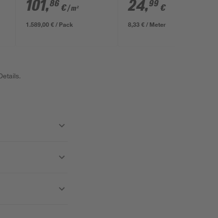
graubraun 4000 x
3000 x 145 x 26 mm
101
,
24
,
86
99
€
€
/ m²
3900 x 26 mm
1.589,00 € / Pack
8,33 € / Meter
etails.