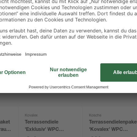
Kovalex
Kosche
paket
Terrassendiele
Terrassendielenpake
rau
'Exklusiv' WPC
'Kovalex' WPC