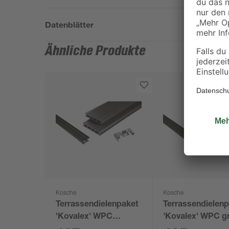
Datenblätter
Ähnliche Produkte
Kosche
Kosche
Terrassendielenpaket
Terrassendielen
'Kovalex' WPC
'Kovalex' WPC g