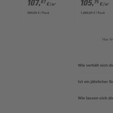
graubraun 3000 x
4000 x 3000 x 2
107
,
105
,
67
75
€
€
/ m²
/ m²
3000 x 26 mm
969,00 € / Pack
1.269,00 € / Pack
Hier f
Wie verhält sich 
Ist ein jährlicher 
Wie lassen sich di