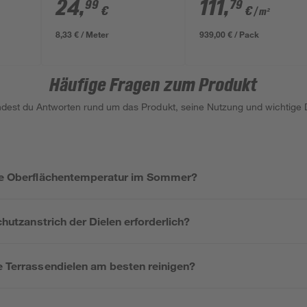
6 mm
graubraun 3000 x 145
schokobraun 4000 x
24
,
111
,
99
79
€
€
/ m²
x 26 mm
2100 x 26 mm
8,33 € / Meter
939,00 € / Pack
Häufige Fragen zum Produkt
indest du Antworten rund um das Produkt, seine Nutzung und wichtige D
die Oberflächentemperatur im Sommer?
Schutzanstrich der Dielen erforderlich?
e Terrassendielen am besten reinigen?