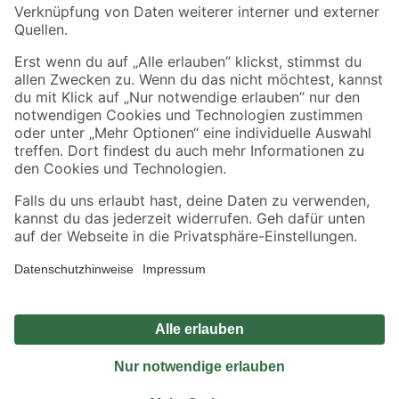
Sicher einkaufen
Jetzt die toom-App herunterladen
Alle Preisangaben in EUR inkl. gesetzl. MwSt.. Die dargestellten Angebote sind unter
Umständen nicht in allen Märkten verfügbar. Die angegebenen Verfügbarkeiten beziehen
sich auf den unter "Mein Markt" ausgewählten toom Baumarkt. Alle Angebote und
Produkte nur solange der Vorrat reicht.
*Paketversand ab 59 € versandkostenfrei, gilt nicht für Artikel mit Speditionsversand, hier
fallen zusätzliche Versandkosten an.
Datenschutz
Privatsphäre
Impressum
AGB
Nutzungsbedingungen
Widerrufsrecht
Vertrag widerrufen
Barrierefreiheit