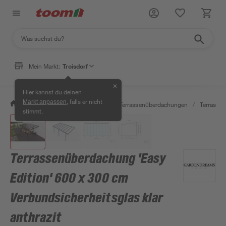
Mein Markt:
Troisdorf
✕
Hier kannst du deinen
, falls er nicht
Markt anpassen
/
Garten & Freizeit
/
Carports & Terrassenüberdachungen
/
Terrasse
stimmt.
Terrassenüberdachung 'Easy
Edition' 600 x 300 cm
Verbundsicherheitsglas klar
anthrazit