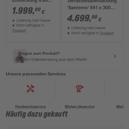
Eindeckung VSG10
Terrassenüberdachung
mm 434 x 300 cm
1.999
,
'Sanremo' 541 x 300
00
€
cm Leimholz
4.699
,
00
€
Lieferung nach Hause
Doppelstegplatten
Nicht verfügbar in
Lieferung nach Hause
Eiche hell
Troisdorf
Troisdorf
Nicht verfügbar in
Fragen zum Produkt?
Sofort-Videoberatung aus dem Markt
Unsere passenden Services
Handwerksservice
Mietgeräteservice
Miettra
Häufig dazu gekauft