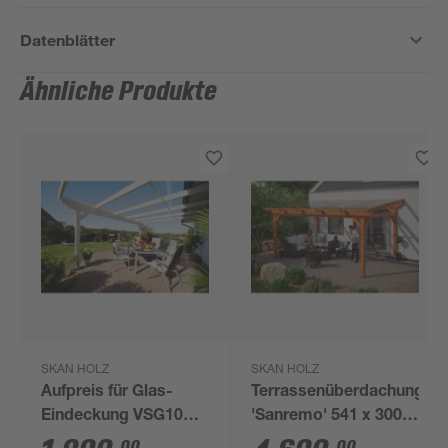
Datenblätter
Ähnliche Produkte
SKAN HOLZ
SKAN HOLZ
Aufpreis für Glas-
Terrassenüberdachung
Eindeckung VSG10
'Sanremo' 541 x 300
mm 434 x 300 cm
cm Leimholz
00
00