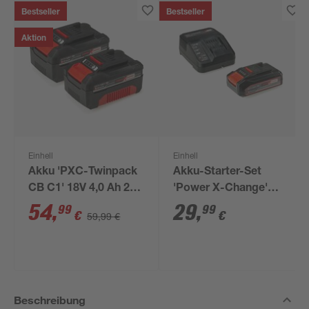
Bestseller
Bestseller
Aktion
Einhell
Einhell
Akku 'PXC-Twinpack
Akku-Starter-Set
CB C1' 18V 4,0 Ah 2
'Power X-Change'
Stück
Ladegerät und Akku
54
,
29
,
99
99
€
€
59,99 €
18 V 2,5 Ah
Beschreibung