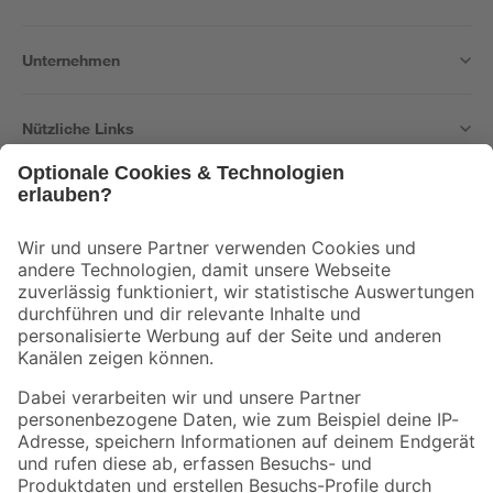
Unternehmen
Nützliche Links
Bleib auf dem Laufenden mit unserem Newsletter
Der toom Newsletter: Keine Angebote und Aktionen mehr verpassen!
Zur Newsletter Anmeldung
Folge uns
Zahlungsarten
Versandarten