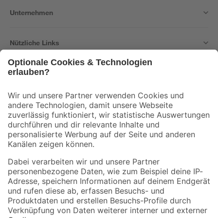
Unternehmen
Nützliche Links
Bleib auf dem Laufenden mit unserem Newsletter
Der toom Newsletter: Keine Angebote und Aktionen mehr verpassen!
Zur Newsletter Anmeldung
Folge uns
Zahlungsarten
Versandarten