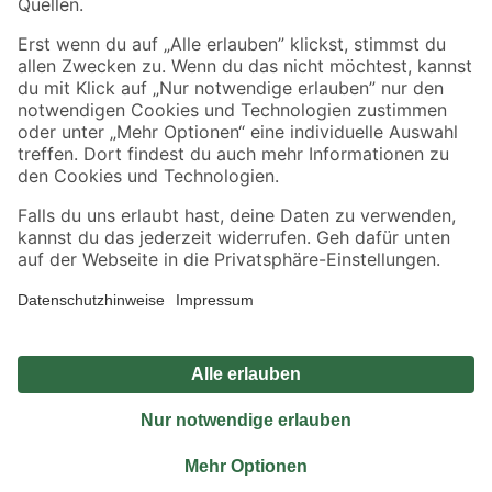
Sicher einkaufen
Jetzt die toom-App herunterladen
Alle Preisangaben in EUR inkl. gesetzl. MwSt.. Die dargestellten Angebote sind unter
Umständen nicht in allen Märkten verfügbar. Die angegebenen Verfügbarkeiten beziehen
sich auf den unter "Mein Markt" ausgewählten toom Baumarkt. Alle Angebote und
Produkte nur solange der Vorrat reicht.
*Paketversand ab 59 € versandkostenfrei, gilt nicht für Artikel mit Speditionsversand, hier
fallen zusätzliche Versandkosten an.
Datenschutz
Privatsphäre
Impressum
AGB
Nutzungsbedingungen
Widerrufsrecht
Vertrag widerrufen
Barrierefreiheit
© 2026 toom Baumarkt GmbH