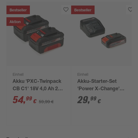
Bestseller
Bestseller
Aktion
Einhell
Einhell
Akku 'PXC-Twinpack
Akku-Starter-Set
CB C1' 18V 4,0 Ah 2
'Power X-Change'
Stück
Ladegerät und Akku
54
,
29
,
99
99
€
€
59,99 €
18 V 2,5 Ah