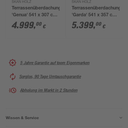
SKAN HOLZ
SKAN HOLZ
Terrassenüberdachung
Terrassenüberdachung
'Genua' 541 x 307 cm
'Garda' 541 x 357 cm
Aluminium
Aluminium
4.999
,
5.399
,
00
00
€
€
Doppelstegplatten
Doppelstegplatten
anthrazit
anthrazit
5 Jahre Garantie auf toom Eigenmarken
Sorglos, 90 Tage Umtauschgarantie
Abholung im Markt in 2 Stunden
Wissen & Service