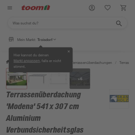
Mein Markt:
Troisdorf
✕
Hier kannst du deinen
, falls er nicht
Markt anpassen
/
Garten & Freizeit
/
Carports & Terrassenüberdachungen
/
Terrasse
stimmt.
+
6
Terrassenüberdachung
'Modena' 541 x 307 cm
Aluminium
Verbundsicherheitsglas