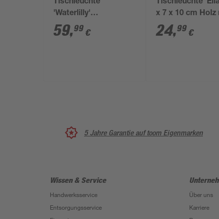
Tischleuchte
Tischleuchte 'Elia
'Waterlilly'
x 7 x 10 cm Holz 
schwarz/naturfarben
59
,
24
,
99
99
€
€
Ø 25 x 43 cm
5 Jahre Garantie auf toom Eigenmarken
Wissen & Service
Unterne
Handwerksservice
Über uns
Entsorgungsservice
Karriere