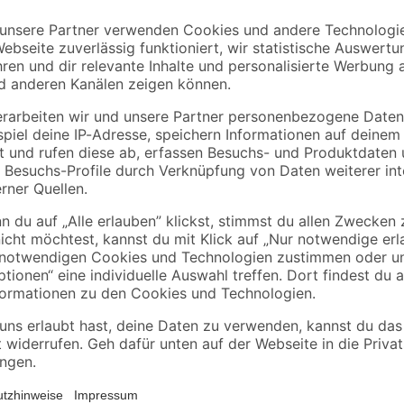
Die Tischleuchte 'Gita' besticht d
Hingucker in jedem Raum. Mit ei
cm fügt sie sich harmonisch in v
Zuhause eine stilvolle Note. Der
gefertigt und sorgt für eine angen
und bietet genügend Flexibilität be
für Leuchtmittel mit einer G9-Fas
von 5 Watt. Bitte beachte, dass di
Leuchtquelle nach deinem persönl