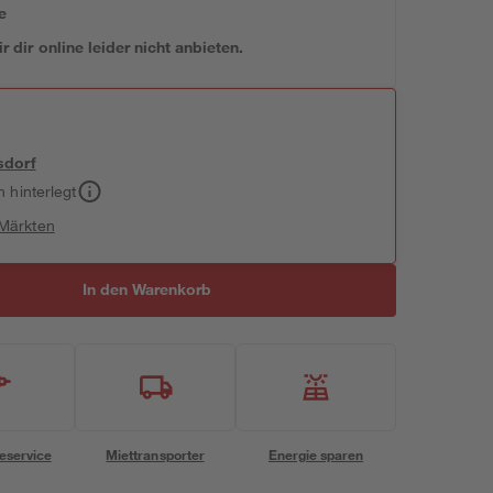
e
 dir online leider nicht anbieten.
sdorf
h hinterlegt
 Märkten
In den Warenkorb
eservice
Miettransporter
Energie sparen