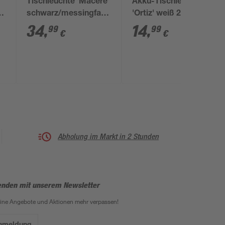
Tischleuchte 'Macere'
Akku-Tischleuchte
schwarz/messingfarben
'Ortiz' weiß 2 W
12 x 34 cm
34
,
14
,
99
99
€
€
Abholung im Markt in 2 Stunden
enden mit unserem Newsletter
eine Angebote und Aktionen mehr verpassen!
Anmeldung