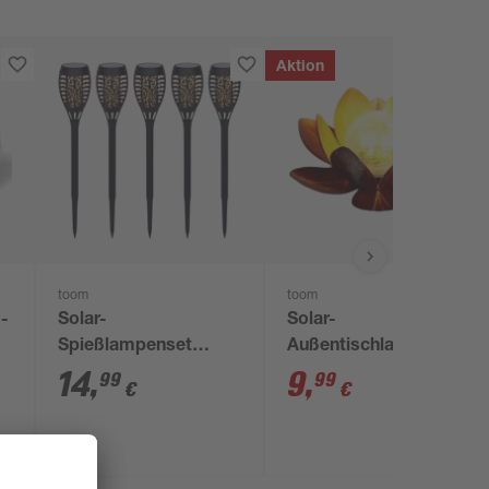
Aktion
toom
toom
o-
Solar-
Solar-
Spießlampenset
Außentischlampe
warmweiß IP 44 7,5 x
warmweiß IP 44 Ø 27
14
,
9
,
99
99
€
€
43 cm 5 Stück
x 11,5 cm