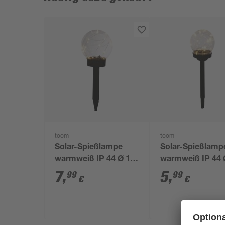
toom
toom
Solar-Spießlampe
Solar-Spießlamp
warmweiß IP 44 Ø 15
warmweiß IP 44 
x 44 cm
x 39 cm
7
,
5
,
99
99
€
€