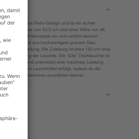
urch ihr elegantes Retro-Design und ist ein echter
nem Durchmesser von 24,5 cm und einer Höhe von 46
erschiedene Wohnkonzepte ein und verleiht deinem
 Lampenschirm ist aus hochwertigem grauem Glas
ehme Lichtverteilung. Die Zuleitung ist etwa 150 cm lang
i der Platzierung der Leuchte. Die 'Gita' Tischleuchte ist
sung geeignet und unterstützt eine maximale Leistung
e Lieferung ohne Leuchtmittel erfolgt, sodass du die
ichen Lichtpräferenzen auswählen kannst.