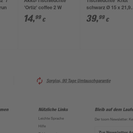
z' 7
Akku-Tischleuchte
Tischleuchte 'Knut'
run
'Ortiz' coffee 2 W
schwarz Ø 15 x 21,9
cm
14
,
39
,
99
99
€
€
Sorglos, 90 Tage Umtauschgarantie
hmen
Nützliche Links
Bleib auf dem Lauf
Leichte Sprache
Der toom Newsletter: K
Hilfe
Zur Newsletter 