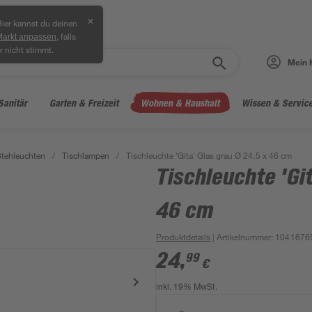
✕
ier kannst du deinen
, falls
Markt anpassen
r nicht stimmt.
Mein 
Sanitär
Garten & Freizeit
Wohnen & Haushalt
Wissen & Servic
Stehleuchten
/
Tischlampen
/
Tischleuchte 'Gita' Glas grau Ø 24,5 x 46 cm
Tischleuchte 'Git
46 cm
Produktdetails
| Artikelnummer
:
1041676
24
,
99
€
inkl. 19% MwSt.