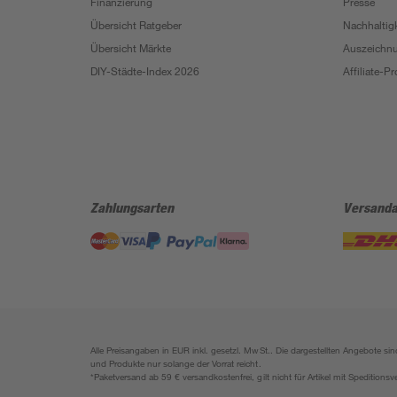
Finanzierung
Presse
Übersicht Ratgeber
Nachhaltigk
Übersicht Märkte
Auszeichn
DIY-Städte-Index 2026
Affiliate-
Zahlungsarten
Versanda
Alle Preisangaben in EUR inkl. gesetzl. MwSt.. Die dargestellten Angebote 
und Produkte nur solange der Vorrat reicht.
*Paketversand ab 59 € versandkostenfrei, gilt nicht für Artikel mit Speditionsv