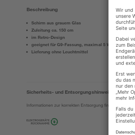
Beschreibung
Schirm aus grauem Glas
Zuleitung ca. 150 cm
im Retro-Design
geeignet für G9-Fassung, maximal 5 W
Lieferung ohne Leuchtmittel
Sicherheits- und Entsorgungshinweise
Informationen zur korrekten Entsorgung findest du
hier
.