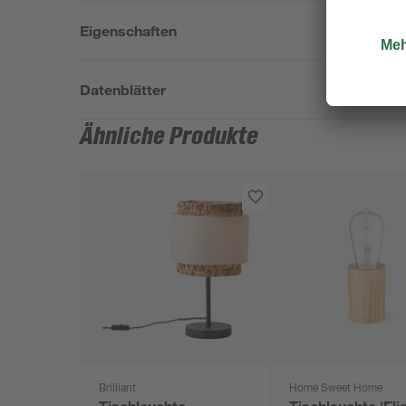
Eigenschaften
Datenblätter
Ähnliche Produkte
Brilliant
Home Sweet Home