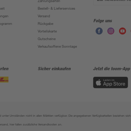
Zahlungsarten
eit
Bestell- & Lieferservices
ungen
Versand
Folge uns
Programm
Rückgabe
Vorteilskarte
Gutscheine
Verkaufsoffene Sonntage
rten
Sicher einkaufen
Jetzt die toom-App
sind unter Umständen nicht in allen Märkten verfügbar. Die angegebenen Verfügbarkeiten beziehen s
ersand, hier fallen zusätzliche Versandkosten an.