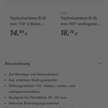
toom
Topfscharniere Ø 35
Topfscharniere Ø 35
mm 110° 2 Stück
mm 107° vorliegender
Mittelanschlag
Anschlag 2 Stück
14
,
16
,
99
79
€
€
gedämpft
Beschreibung
Zur Montage von Schranktüren
Aus stabilem Stahl gearbeitet
Öffnungswinkel 110°, höhen-, tiefen- und
auflagenverstellbar
Geeignet für Türstärken 16 - 22 mm
Inklusive Befestigungsmaterial