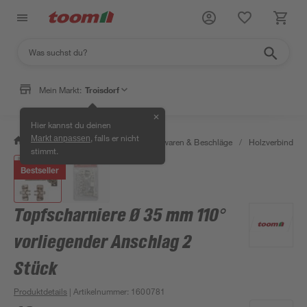
Mein Markt:
Troisdorf
✕
Hier kannst du deinen
, falls er nicht
Markt anpassen
/
Werkstatt & Maschinen
/
Eisenwaren & Beschläge
/
Holzverbinder 
stimmt.
Bestseller
Topfscharniere Ø 35 mm 110°
vorliegender Anschlag 2
Stück
Produktdetails
| Artikelnummer
:
1600781