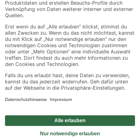
Sicher einkaufen
Jetzt die toom-App herunterladen
Alle Preisangaben in EUR inkl. gesetzl. MwSt.. Die dargestellten Angebote sind unter
Umständen nicht in allen Märkten verfügbar. Die angegebenen Verfügbarkeiten beziehen
sich auf den unter "Mein Markt" ausgewählten toom Baumarkt. Alle Angebote und
Produkte nur solange der Vorrat reicht.
*Paketversand ab 59 € versandkostenfrei, gilt nicht für Artikel mit Speditionsversand, hier
fallen zusätzliche Versandkosten an.
Datenschutz
Privatsphäre
Impressum
AGB
Nutzungsbedingungen
Widerrufsrecht
Vertrag widerrufen
Barrierefreiheit