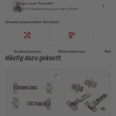
Fragen zum Produkt?
Sofort-Videoberatung aus dem Markt
Unsere passenden Services
Handwerksservice
Mietgeräteservice
Miettra
Häufig dazu gekauft