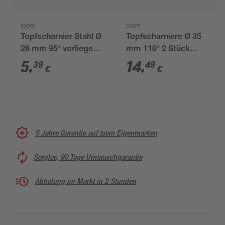
toom
toom
Topfscharnier Stahl Ø
Topfscharniere Ø 35
26 mm 95° vorliegend
mm 110° 2 Stück
1 Stück
vorliegender
5
,
14
,
39
49
€
€
Anschlag
5 Jahre Garantie auf toom Eigenmarken
Sorglos, 90 Tage Umtauschgarantie
Abholung im Markt in 2 Stunden