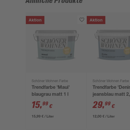
Ähnliche Produkte
Aktion
Aktion
Schöner Wohnen Farbe
Schöner Wohnen Farbe
Trendfarbe 'Maui'
Trendfarbe 'Deni
blaugrau matt 1 l
jeansblau matt 2,
15
,
29
,
99
99
€
€
15,99 € / Liter
12,00 € / Liter