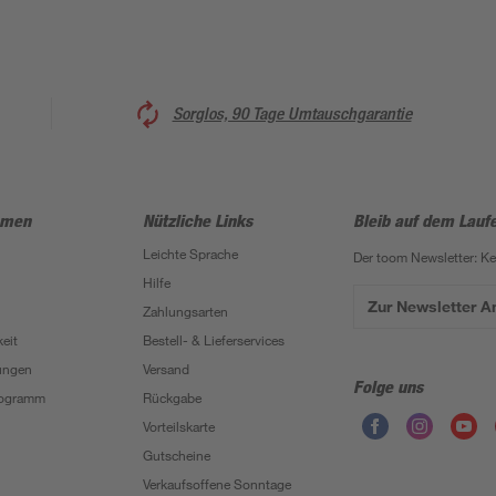
Sorglos, 90 Tage Umtauschgarantie
hmen
Nützliche Links
Bleib auf dem Lauf
Leichte Sprache
Der toom Newsletter: K
Hilfe
Zur Newsletter 
Zahlungsarten
eit
Bestell- & Lieferservices
ungen
Versand
Folge uns
Programm
Rückgabe
Vorteilskarte
Gutscheine
Verkaufsoffene Sonntage