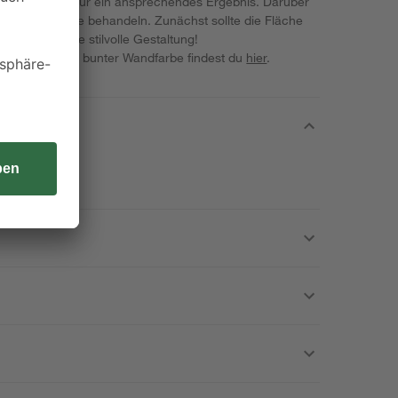
 Farbaufträge für ein ansprechendes Ergebnis. Darüber
ele Untergründe behandeln. Zunächst sollte die Fläche
sorgt für eine stilvolle Gestaltung!
em Projekt mit bunter Wandfarbe findest du
hier
.
 einatmen.