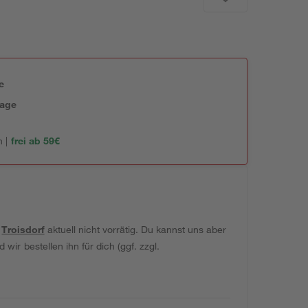
e
tage
 |
frei ab 59€
t
Troisdorf
aktuell nicht vorrätig. Du kannst uns aber
wir bestellen ihn für dich (ggf. zzgl.