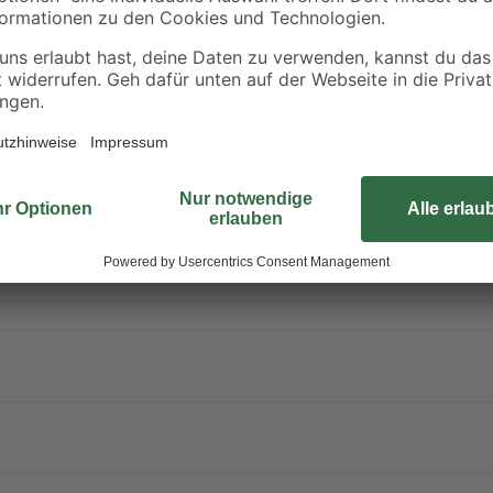
25 m². Wir empfehlen allerdings 2
hinaus kannst du mit der Farbe vi
aber grundiert werden. Diese Farbe 
Weitere wichtige Hinweise zu dein
liche lungengängige Tröpfchen entstehen. Aerosol oder Nebel nicht