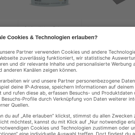
Schöner Wohnen Farbe
toom
stoff
Trendfarbe 'Maui'
Farbwanne mit Skal
blaugrau matt 1 l
26 x 32 cm
15
,
3
,
99
79
€
€
15,99 € / Liter
Wenn du deinem Zuhause einen neue
Farbe 'Trendfarbe' von Schöner 
vierungsmitteln
entspannende Atmosphäre sorgt de
Wandfarbe eine matte Oberfläche. 
Wände streichen. Die Menge reicht