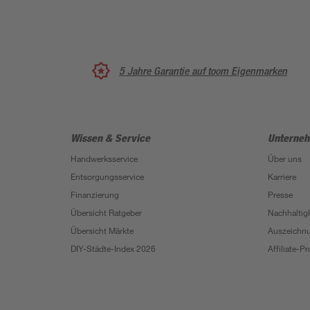
5 Jahre Garantie auf toom Eigenmarken
Wissen & Service
Unterne
Handwerksservice
Über uns
Entsorgungsservice
Karriere
Finanzierung
Presse
Übersicht Ratgeber
Nachhaltigk
Übersicht Märkte
Auszeichn
DIY-Städte-Index 2026
Affiliate-