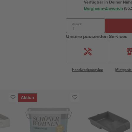
Verfügbar in Deiner Näh
Bergheim-Zieverich
(
35,
Anzahl:
Unsere passenden Services
Handwerksservice
Mietgerät
Aktion