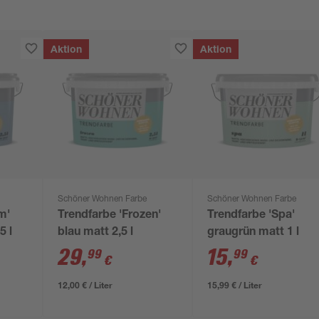
Aktion
Aktion
Schöner Wohnen Farbe
Schöner Wohnen Farbe
m'
Trendfarbe 'Frozen'
Trendfarbe 'Spa'
5 l
blau matt 2,5 l
graugrün matt 1 l
29
,
15
,
99
99
€
€
12,00 € / Liter
15,99 € / Liter