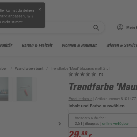
✕
ier kannst du deinen
, falls
Markt anpassen
r nicht stimmt.
Mein 
Sanitär
Garten & Freizeit
Wohnen & Haushalt
Wissen & Servic
arben
/
Wandfarben bunt
/
Trendfarbe 'Maui' blaugrau matt 2,5 l
(1)
Trendfarbe 'Maui
Produktdetails
| Artikelnummer
:
8101477
Inhalt und Farbe auswählen
Varianten aufrufen:
2,5 l | Blaugrau
|
online verfügbar
29
,
99
€