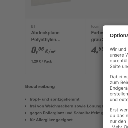
B1
toom
Abdeckplane
Farbwanne Kunst
Polyethylen
grau 36 x 32 cm
transparent 4 x 5 m
0
,
4
,
06
59
€
€
/ m²
1,29 € / Pack
Beschreibung
tropf- und spritzgehemmt
frei von Weichmachern sowie Lösungs- und Konser
gegen Polierglanz und Schreibeffekt geschützt
für Allergiker geeignet