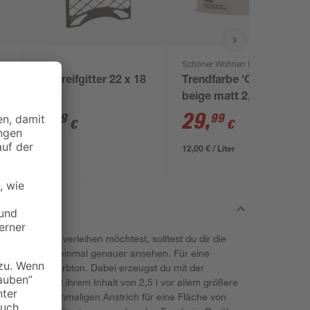
toom
Schöner Wohnen Farbe
a
Abstreifgitter 22 x 18
Trendfarbe 'Cosy'
cm
beige matt 2,5 l
2
,
29
,
69
99
€
€
12,00 € / Liter
n Anstrich verleihen möchtest, solltest du dir die
Wohnen Farbe einmal genauer ansehen. Für eine
r neutrale Farbton. Dabei erzeugst du mit der
Du kannst mit ihrem Inhalt von 2,5 l vor allem größere
 bei einem einmaligen Anstrich für eine Fläche von