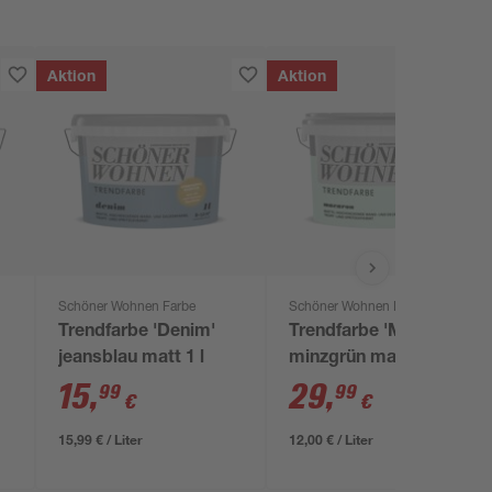
Aktion
Aktion
Schöner Wohnen Farbe
Schöner Wohnen Farbe
Trendfarbe 'Denim'
Trendfarbe 'Macaron'
jeansblau matt 1 l
minzgrün matt 2,5 l
15
,
29
,
99
99
€
€
15,99 € / Liter
12,00 € / Liter