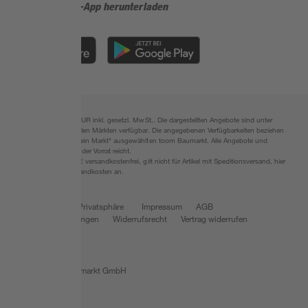
Jetzt die toom-App herunterladen
Alle Preisangaben in EUR inkl. gesetzl. MwSt.. Die dargestellten Angebote sind unter
Umständen nicht in allen Märkten verfügbar. Die angegebenen Verfügbarkeiten beziehen
sich auf den unter "Mein Markt" ausgewählten toom Baumarkt. Alle Angebote und
Produkte nur solange der Vorrat reicht.
*Paketversand ab 59 € versandkostenfrei, gilt nicht für Artikel mit Speditionsversand, hier
fallen zusätzliche Versandkosten an.
Datenschutz
Privatsphäre
Impressum
AGB
Nutzungsbedingungen
Widerrufsrecht
Vertrag widerrufen
Barrierefreiheit
© 2026 toom Baumarkt GmbH