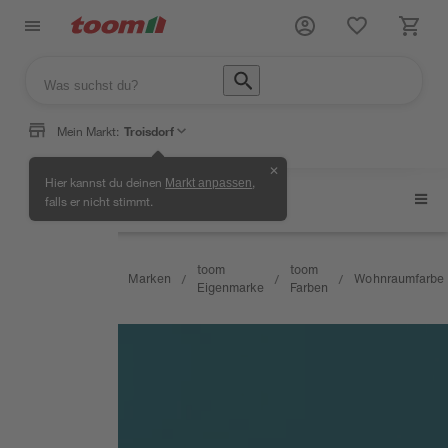
Mein Markt:
Troisdorf
✕
Hier kannst du deinen
,
Markt anpassen
Wohnraumfarbe
falls er nicht stimmt.
Angebote
toom
toom
&
Marken
Wohnraumfarbe
/
/
/
/
/
Eigenmarke
Farben
Neuheiten
Weiterlesen