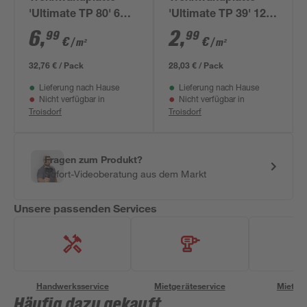
'Ultimate TP 80' 6
'Ultimate TP 39' 12
Stück
Stück
6
,
2
,
99
99
€
€
/ m²
/ m²
32,76 € / Pack
28,03 € / Pack
Lieferung nach Hause
Lieferung nach Hause
Nicht verfügbar in
Nicht verfügbar in
Troisdorf
Troisdorf
Fragen zum Produkt?
Sofort-Videoberatung aus dem Markt
Unsere passenden Services
Handwerksservice
Mietgeräteservice
Miettra
Häufig dazu gekauft