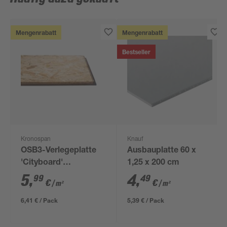
Mengenrabatt
Mengenrabatt
Bestseller
Kronospan
Knauf
OSB3-Verlegeplatte
Ausbauplatte 60 x
'Cityboard'
1,25 x 200 cm
ungeschliffen 1690 x
5
,
4
,
99
49
€
€
/ m²
/ m²
634 x 12 mm
6,41 € / Pack
5,39 € / Pack