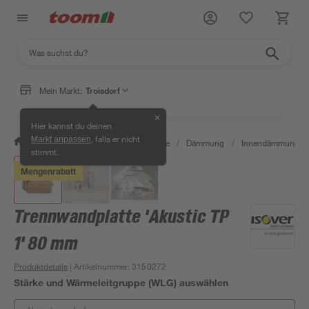
Mein Markt:
Troisdorf
✕
Hier kannst du deinen
, falls er nicht
Markt anpassen
/
Bauen & Renovieren
/
Baustoffe
/
Dämmung
/
Innendämmung
/
stimmt.
Mengenrabatt
Trennwandplatte 'Akustic TP
1' 80 mm
Produktdetails
| Artikelnummer
:
3150272
Stärke und Wärmeleitgruppe (WLG) auswählen