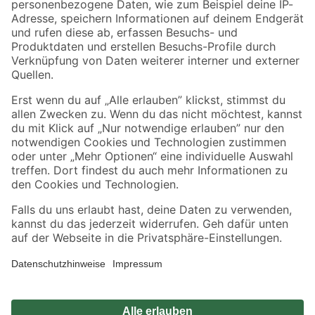
Zahlungsarten
Versandarten
Sicher einkaufen
Jetzt die toom-App herunterladen
Alle Preisangaben in EUR inkl. gesetzl. MwSt.. Die dargestellten Angebote sind unter
Umständen nicht in allen Märkten verfügbar. Die angegebenen Verfügbarkeiten beziehen
sich auf den unter "Mein Markt" ausgewählten toom Baumarkt. Alle Angebote und
Produkte nur solange der Vorrat reicht.
*Paketversand ab 59 € versandkostenfrei, gilt nicht für Artikel mit Speditionsversand, hier
fallen zusätzliche Versandkosten an.
Datenschutz
Privatsphäre
Impressum
AGB