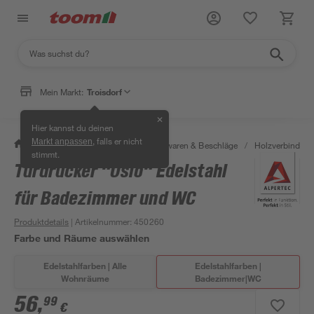
Mein Markt:
Troisdorf
✕
Hier kannst du deinen
, falls er nicht
Markt anpassen
/
Werkstatt & Maschinen
/
Eisenwaren & Beschläge
/
Holzverbinder 
stimmt.
Türdrücker "Oslo" Edelstahl
für Badezimmer und WC
Produktdetails
| Artikelnummer
:
450260
Farbe und Räume auswählen
Edelstahlfarben | Alle
Edelstahlfarben |
Wohnräume
Badezimmer|WC
56
,
99
€