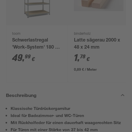
toom
binderholz
Schwerlastregal
Latte sägerau 2000 x
'Work-System' 180 x
48 x 24 mm
100 x 30-60 cm 5
49
,
1
,
99
78
€
€
Böden à 100-175 kg
0,89 € / Meter
Beschreibung
Klassische Türdrückergarnitur
Ideal für Badezimmer- und WC-Türen
Mit Rückholfeder für einen dauerhaft waagerechten Sitz
Für Türen mit einer Stärke von 37 bis 42 mm