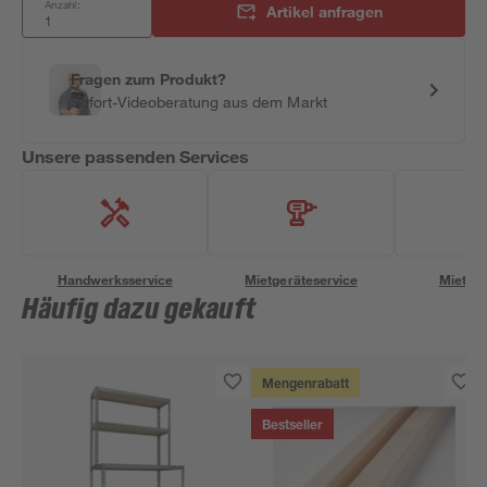
Anzahl:
Artikel anfragen
Fragen zum Produkt?
Sofort-Videoberatung aus dem Markt
Unsere passenden Services
Handwerksservice
Mietgeräteservice
Miettra
Häufig dazu gekauft
Mengenrabatt
Bestseller