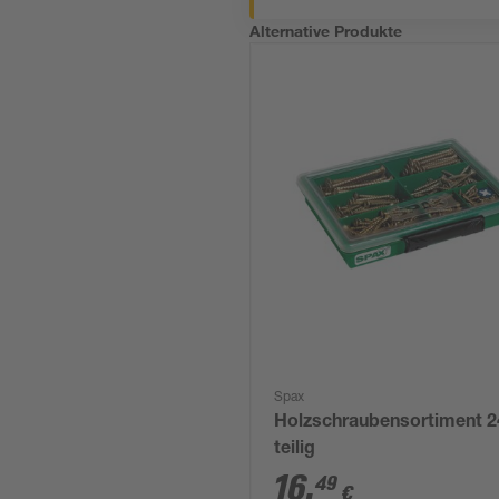
Alternative Produkte
Spax
Holzschraubensortiment 2
teilig
16
,
49
€