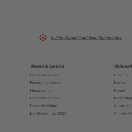
5 Jahre Garantie auf toom Eigenmarken
Wissen & Service
Unterne
Handwerksservice
Über uns
Entsorgungsservice
Karriere
Finanzierung
Presse
Übersicht Ratgeber
Nachhaltigk
Übersicht Märkte
Auszeichn
DIY-Städte-Index 2026
Affiliate-