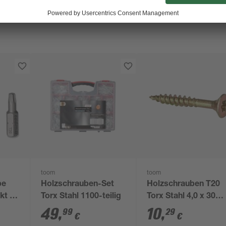
toom
toom
be
Holzschrauben-Set
Holzschrauben T20
nkt Ø
Torx Stahl 1100-teilig
Torx Stahl 4,0 x 30
tück
mm 100 Stück
49
,
10
,
99
29
€
€