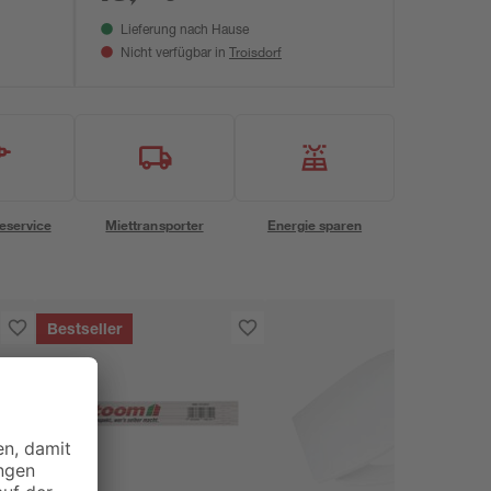
Lieferung nach Hause
Troisdorf
Nicht verfügbar in
eservice
Miettransporter
Energie sparen
Bestseller