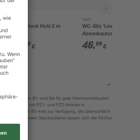
toom
toom
kt
Zollstock Holz 2 m
WC-Sitz 'Level' mit
Absenkautomatik
weiß Duroplast
4
,
46
,
29
99
€
€
nsortiment von B1 sind Sie für jede Heimwerksituation
00 Schrauben mit PZ1- und PZ2-Antrieb in
0 mm bis Ø 5 x 80 mm) zur Verfügung, die übersichtlich
k eines intelligenten Stecksystems lassen sich die Fächer