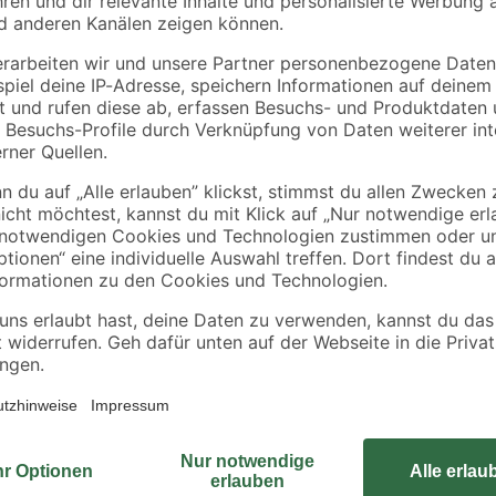
binderholz
WD-40
ig
Rahmen sägerau
Multifunktionsprodu
2000 x 58 x 38 mm
100 ml
3
,
3
,
98
99
€
€
1,99 € / Meter
39,90 € / Liter
Mit diesem Universal-Holzschraube
ößen
gewappnet. Ihnen stehen über 1.6
unterschiedlichen Größen (Ø 3 x 2
s
in 12 Fächern aufgeteilt sind. Dan
frei im Kasten positionieren.