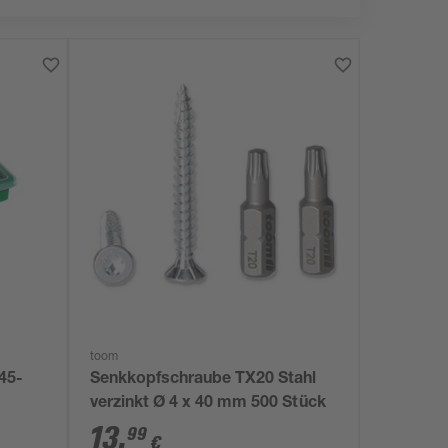
toom
45-
Senkkopfschraube TX20 Stahl
verzinkt Ø 4 x 40 mm 500 Stück
13
,
99
€