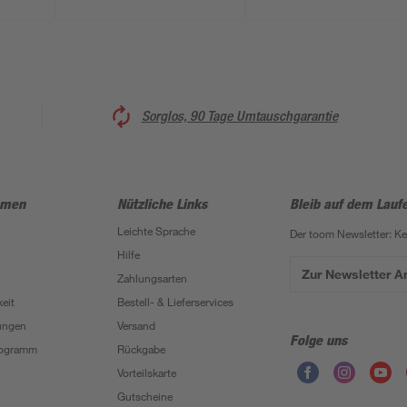
Sorglos, 90 Tage Umtauschgarantie
hmen
Nützliche Links
Bleib auf dem Lauf
Leichte Sprache
Der toom Newsletter: K
Hilfe
Zur Newsletter 
Zahlungsarten
eit
Bestell- & Lieferservices
ungen
Versand
Folge uns
Programm
Rückgabe
Vorteilskarte
Gutscheine