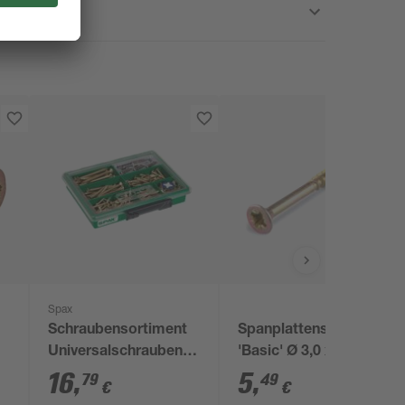
Spax
Schraubensortiment
Spanplattenschrauben
Universalschrauben Z
'Basic' Ø 3,0 x 30 mm
Kreuzschlitz Stahl
PZ1 100 Stück
16
,
5
,
79
49
€
€
verzinkt mit Bits 199-