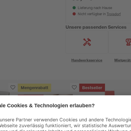
Lieferung nach Hause
Troisdorf
Nicht verfügbar in
Unsere passenden Services
Handwerksservice
Mietgerät
Mengenrabatt
Bestseller
Bestseller