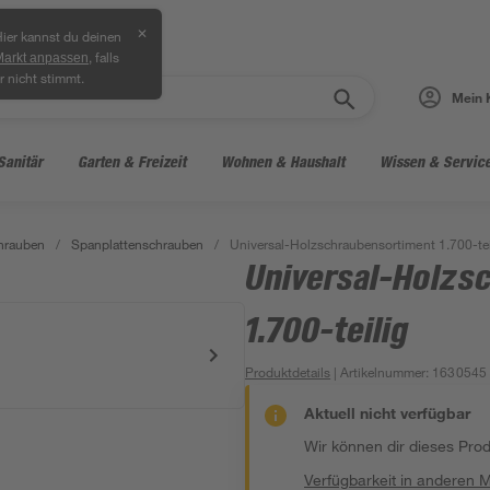
✕
ier kannst du deinen
, falls
Markt anpassen
r nicht stimmt.
Mein 
Sanitär
Garten & Freizeit
Wohnen & Haushalt
Wissen & Servic
hrauben
/
Spanplattenschrauben
/
Universal-Holzschraubensortiment 1.700-tei
Universal-Holzs
1.700-teilig
Produktdetails
| Artikelnummer
:
1630545
Aktuell nicht verfügbar
Wir können dir dieses Produ
Verfügbarkeit in anderen 