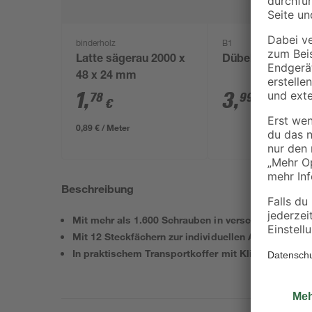
binderholz
B1
Latte sägerau 2000 x
Dübelset 250-teil
48 x 24 mm
1
,
3
,
78
99
€
€
0,89 € / Meter
Beschreibung
Mit mehr als 1.600 Schrauben in verschiedenen Gr
Mit 12 Steckfächern zur individuellen Aufteilung
In praktischem Transportkoffer mit Klippverschlus