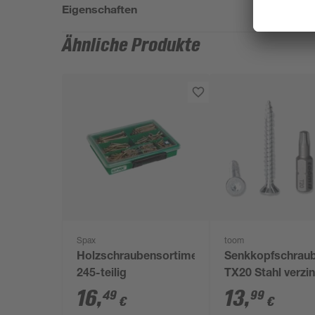
Eigenschaften
Ähnliche Produkte
Spax
toom
Holzschraubensortiment
Senkkopfschrau
245-teilig
TX20 Stahl verzi
4 x 40 mm 500 S
16
,
13
,
49
99
€
€