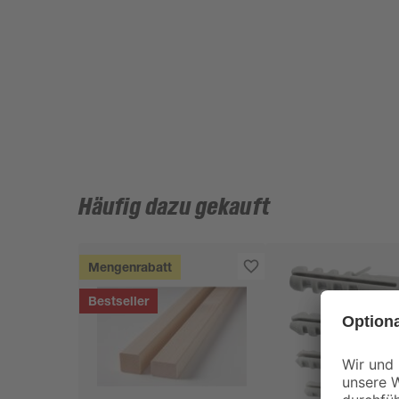
Häufig dazu gekauft
Mengenrabatt
Bestseller