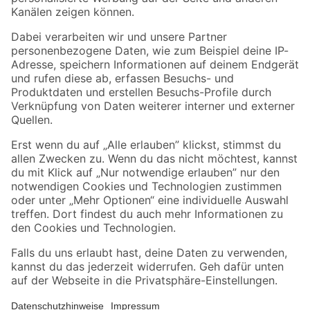
Folge uns
Zahlungsarten
Versandarten
Sicher einkaufen
Jetzt die toom-App herunterladen
Alle Preisangaben in EUR inkl. gesetzl. MwSt.. Die dargestellten Angebote sind unter
Umständen nicht in allen Märkten verfügbar. Die angegebenen Verfügbarkeiten beziehen
sich auf den unter "Mein Markt" ausgewählten toom Baumarkt. Alle Angebote und
Produkte nur solange der Vorrat reicht.