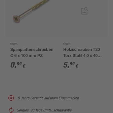
toom
toom
Spanplattenschrauben
Holzschrauben T20
Ø 6 x 100 mm PZ
Torx Stahl 4,0 x 40
mm 50 Stück
0
,
5
,
69
99
€
€
5 Jahre Garantie auf toom Eigenmarken
Sorglos, 90 Tage Umtauschgarantie