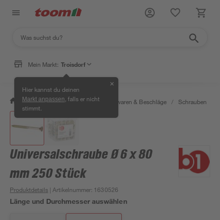
Mein Markt:
Troisdorf
✕
Hier kannst du deinen
, falls er nicht
Markt anpassen
/
Werkstatt & Maschinen
/
Eisenwaren & Beschläge
/
Schrauben
/
stimmt.
Universalschraube Ø 6 x 80
mm 250 Stück
Produktdetails
| Artikelnummer
:
1630526
Länge und Durchmesser auswählen