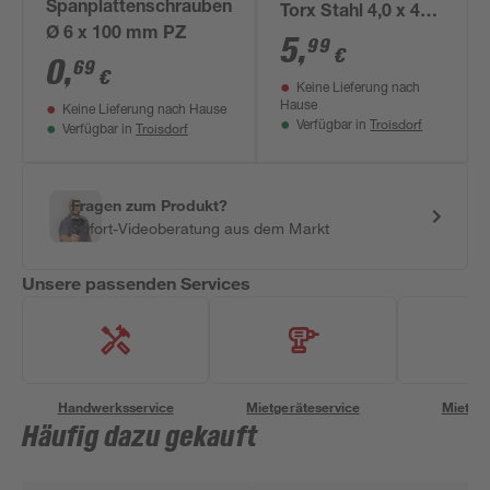
Spanplattenschrauben
Torx Stahl 4,0 x 40
Ø 6 x 100 mm PZ
mm 50 Stück
5
,
99
€
0
,
69
€
Keine Lieferung nach
Hause
Keine Lieferung nach Hause
Troisdorf
Verfügbar in
Troisdorf
Verfügbar in
Fragen zum Produkt?
Sofort-Videoberatung aus dem Markt
Unsere passenden Services
Handwerksservice
Mietgeräteservice
Miettra
Häufig dazu gekauft