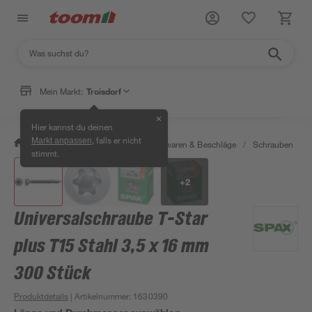
Mein Markt:
Troisdorf
✕
Hier kannst du deinen
, falls er nicht
Markt anpassen
/
Werkstatt & Maschinen
/
Eisenwaren & Beschläge
/
Schrauben
/
stimmt.
+
2
Universalschraube T-Star
plus T15 Stahl 3,5 x 16 mm
300 Stück
Produktdetails
| Artikelnummer
:
1630390