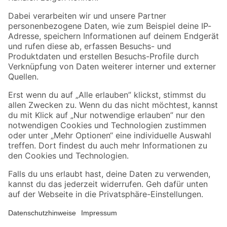
Folge uns
Zahlungsarten
Versandarten
Sicher einkaufen
Jetzt die toom-App herunterladen
Alle Preisangaben in EUR inkl. gesetzl. MwSt.. Die dargestellten Angebote sind unter
Umständen nicht in allen Märkten verfügbar. Die angegebenen Verfügbarkeiten beziehen
sich auf den unter "Mein Markt" ausgewählten toom Baumarkt. Alle Angebote und
Produkte nur solange der Vorrat reicht.
*Paketversand ab 59 € versandkostenfrei, gilt nicht für Artikel mit Speditionsversand, hier
fallen zusätzliche Versandkosten an.