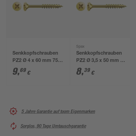
Spax
Senkkopfschrauben
Senkkopfschrauben
PZ2 Ø 4 x 60 mm 75
PZ2 Ø 3,5 x 50 mm 75
Stück
Stück
9
,
8
,
69
39
€
€
5 Jahre Garantie auf toom Eigenmarken
Sorglos, 90 Tage Umtauschgarantie