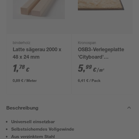
binderholz
Kronospan
Latte sägerau 2000 x
OSB3-Verlegeplatte
48 x 24 mm
'Cityboard'
ungeschliffen 1690 x
1
,
5
,
78
99
€
€
/ m²
634 x 12 mm
0,89 € / Meter
6,41 € / Pack
Beschreibung
Universell einsetzbar
Selbstsicherndes Vollgewinde
Aus verzinktem Stahl