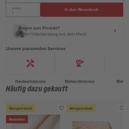
Anzahl:
In den Warenkorb
Fragen zum Produkt?
Sofort-Videoberatung aus dem Markt
Unsere passenden Services
Handwerksservice
Mietgeräteservice
Miettra
Häufig dazu gekauft
Mengenrabatt
Mengenrabatt
Bestseller