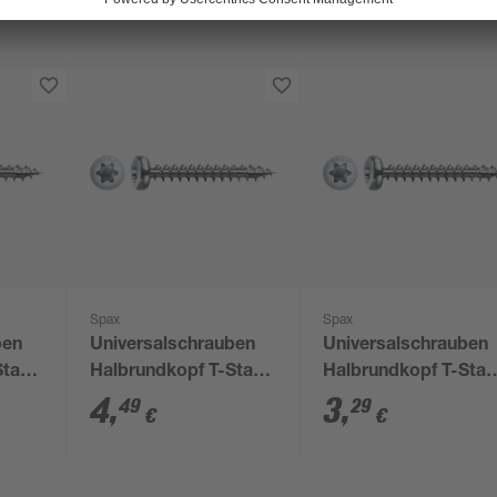
Spax
Spax
ben
Universalschrauben
Universalschrauben
Star
Halbrundkopf T-Star
Halbrundkopf T-Star
3 x
plus T20 Stahl Ø 5 x
plus T20 Stahl Ø 4 x
4
,
3
,
49
29
€
€
k
40 mm 10 Stück
20 mm 20 Stück