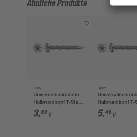
Ähnliche Produkte
Spax
Spax
Universalschrauben
Universalschrau
Halbrundkopf T-Star
Halbrundkopf T-
plus T20 Stahl Ø 4,5 x
plus T20 Stahl Ø 
3
,
5
,
69
49
€
€
16 mm 20 Stück
12 mm 100 Stüc