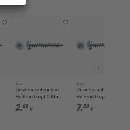
Spax
Spax
Universalschrauben
Universalschrauben
Halbrundkopf T-Star
Halbrundkopf T-Star
plus T10 Stahl Ø 3 x
plus T20 Stahl Ø 4,5 x
2
,
7
,
89
89
€
€
10 mm 30 Stück
20 mm 90 Stück