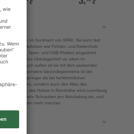
0
,
3
,
€
€
16 mm 16 Stück
lute Allrounder im Sortiment von SPAX. Sie kann fast
rbohren in Nadelhölzer wie Fichten- und Kiefernholz
ffplatten (MDF, Span- und OSB-Platten) eingedreht
rsalschraube ihre Überlegenheit vor allem im
h aus, aber auch außen ist sie mit dem passenden
 Durch ihre besondere Gewindegeometrie ist der
 wesentlich geringer als bei herkömmlichen
räfte und Nerven, sondern auch den Akku des
in Aufspleißen des Holzes in Randnähe wird zuverlässig
ch: Du drehst mehr Schrauben pro Akkuladung ein, und
rissene Holzenden mehr machen.