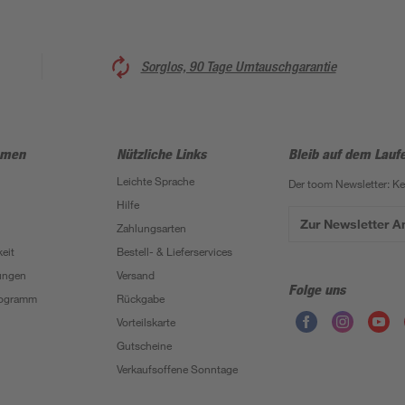
Sorglos, 90 Tage Umtauschgarantie
hmen
Nützliche Links
Bleib auf dem Lauf
Leichte Sprache
Der toom Newsletter: K
Hilfe
Zur Newsletter 
Zahlungsarten
eit
Bestell- & Lieferservices
ungen
Versand
Folge uns
Programm
Rückgabe
Vorteilskarte
Gutscheine
Verkaufsoffene Sonntage