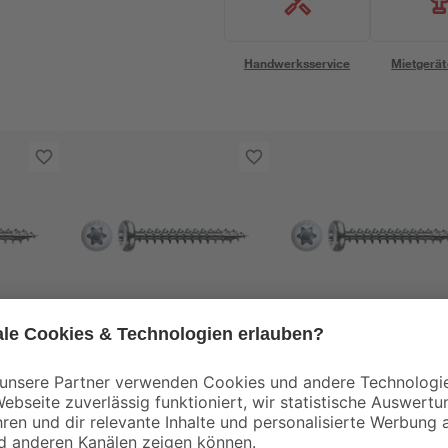
Handwerksservice
Mietgerät
Spax
Spax
ben
Universalschrauben
Universalschrauben
Star
Halbrundkopf T-Star
Halbrundkopf T-Star
4,5 x
plus T20 Stahl Ø 4 x
plus T20 Stahl Ø 5 x
29
59