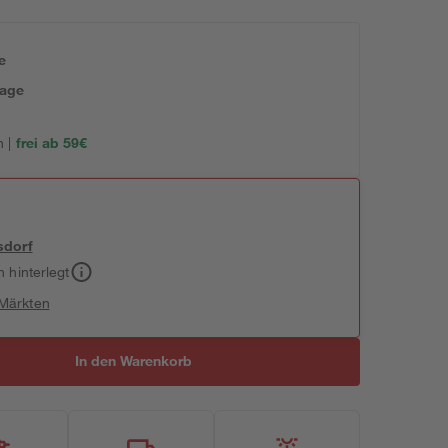
e
tage
 |
frei ab 59€
sdorf
h hinterlegt
 Märkten
In den Warenkorb