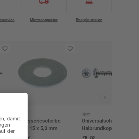
eservice
Miettransporter
Energie sparen
toom
Spax
Karosseriescheibe
Universalschrauben
Stahl 15 x 5,3 mm
Halbrundkopf T-Star
plus T20 Stahl Ø 4 x
14
19