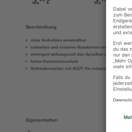
3
,
3
,
€
€
16 mm 20 Stück
30 mm 16 Stück
Beschreibung
ohne Vorbohren verwendbar
schnelles und sicheres Verarbeiten mit geringem 
verringert wirkungsvoll das Spleißen des Holzmate
hoher Korrosionsschutz
Schraubenspitze mit 4CUT für reduziertes Drehmom
Eigenschaften