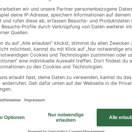
3
,
3
,
€
€
20 mm 20 Stück
20 mm 10 Stück
Die Universalschraube ist der abso
alles – zum Beispiel ganz ohne Vo
Kraftaufwand
sowie in die gängigen Holzwerksto
rials
werden. Dabei spielt unsere Unive
Innenausbau- und Möbelbaubereic
ent und verringerte Spaltwirkung
Korrosionsschutz gut verwendbar.
Eindrehwiderstand beim Schrauben
Schrauben, was nicht nur deine K
eingesetzten Schraubers schont. E
unterbunden. Das bedeutet für di
musst dir keine Sorgen um aufge