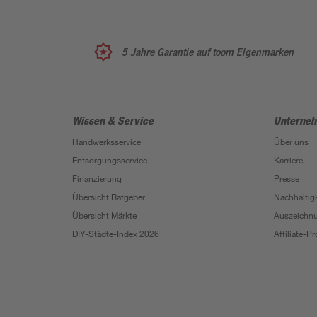
5 Jahre Garantie auf toom Eigenmarken
Wissen & Service
Unterne
Handwerksservice
Über uns
Entsorgungsservice
Karriere
Finanzierung
Presse
Übersicht Ratgeber
Nachhaltigk
Übersicht Märkte
Auszeichn
DIY-Städte-Index 2026
Affiliate-