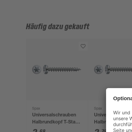
Häufig dazu gekauft
Spax
Spax
Universalschrauben
Universalschrau
Halbrundkopf T-Star
Halbrundkopf T-
plus T20 Stahl Ø 4,5 x
plus T20 Stahl Ø 
69
79