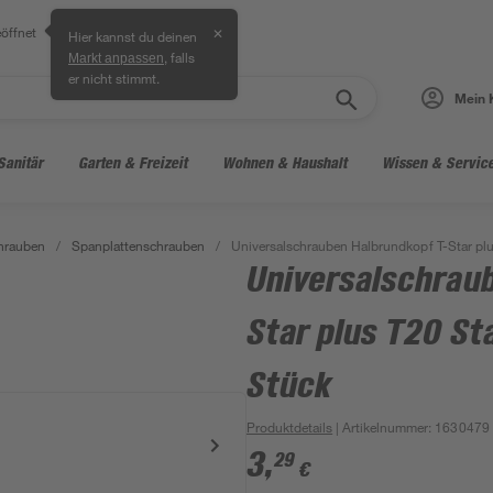
öffnet
✕
Hier kannst du deinen
, falls
Markt anpassen
er nicht stimmt.
Mein 
Sanitär
Garten & Freizeit
Wohnen & Haushalt
Wissen & Servic
hrauben
/
Spanplattenschrauben
/
Universalschrauben Halbrundkopf T-Star pl
Universalschrau
Star plus T20 St
Stück
Produktdetails
| Artikelnummer
:
1630479
3
,
29
€