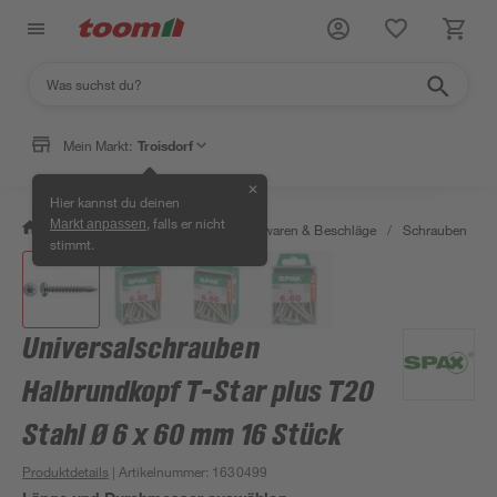
Mein Markt:
Troisdorf
✕
Hier kannst du deinen
, falls er nicht
Markt anpassen
/
Werkstatt & Maschinen
/
Eisenwaren & Beschläge
/
Schrauben
/
stimmt.
Universalschrauben
Halbrundkopf T-Star plus T20
Stahl Ø 6 x 60 mm 16 Stück
Produktdetails
| Artikelnummer
:
1630499