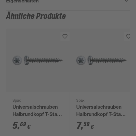
Eigenschaften
Ähnliche Produkte
Spax
Spax
Universalschrauben
Universalschrauben
Halbrundkopf T-Star
Halbrundkopf T-Star
plus T20 Stahl Ø 6 x
plus T20 Stahl Ø 5 x
5
,
7
,
69
59
€
€
50 mm 16 Stück
25 mm 50 Stück