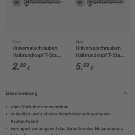
Spax
Spax
Universalschrauben
Universalschrauben
Halbrundkopf T-Star
Halbrundkopf T-Star
plus T20 Stahl Ø 5 x
plus T20 Stahl Ø 6 x
2
,
5
,
99
69
€
€
50 mm 6 Stück
50 mm 16 Stück
Beschreibung
ohne Vorbohren verwendbar
schnelles und sicheres Verarbeiten mit geringem
Kraftaufwand
verringert wirkungsvoll das Spleißen des Holzmaterials