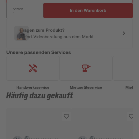
Anzahl:
In den Warenkorb
Fragen zum Produkt?
Sofort-Videoberatung aus dem Markt
Unsere passenden Services
Handwerksservice
Mietgeräteservice
Miettra
Häufig dazu gekauft