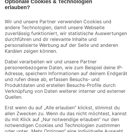
Bleib auf dem Laufenden mit unserem Newsletter
Der toom Newsletter: Keine Angebote und Aktionen mehr verpassen!
Zur Newsletter Anmeldung
Folge uns
Zahlungsarten
Versandarten
Sicher einkaufen
Jetzt die toom-App herunterladen