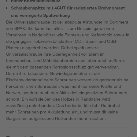
hoher Korrosionsschutz
Schraubenspitze mit 4CUT für reduziertes Drehmoment
und verringerte Spaltwirkung
Die Universalschraube ist der absolute Allrounder im Sortiment
von SPAX. Sie kann fast alles – zum Beispiel ganz ohne
Vorbohren in Nadelhölzer wie Fichten- und Kiefernholz sowie in
die gängigen Holzwerkstoffplatten (MDF, Span- und OSB-
Platten) eingedreht werden. Dabei spielt unsere
Universalschraube ihre Überlegenheit vor allem im
Innenausbau- und Möbelbaubereich aus, aber auch außen ist
sie mit dem passenden Korrosionsschutz gut verwendbar.
Durch ihre besondere Gewindegeometrie ist der
Eindrehwiderstand beim Schrauben wesentlich geringer als bei
herkömmlichen Schrauben, was nicht nur deine Kräfte und
Nerven, sondern auch den Akku des eingesetzten Schraubers
schont. Ein Aufspleißen des Holzes in Randnähe wird
zuverlässig unterbunden. Das bedeutet für dich: Du drehst
mehr Schrauben pro Akkuladung ein, und musst dir keine
Sorgen um aufgerissene Holzenden mehr machen.