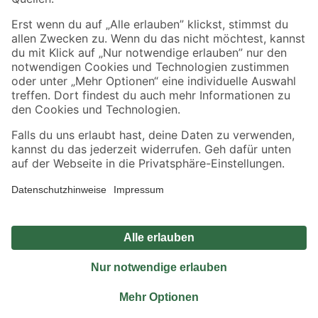
Sicher einkaufen
Jetzt die toom-App herunterladen
Alle Preisangaben in EUR inkl. gesetzl. MwSt.. Die dargestellten Angebote sind unter
Umständen nicht in allen Märkten verfügbar. Die angegebenen Verfügbarkeiten beziehen
sich auf den unter "Mein Markt" ausgewählten toom Baumarkt. Alle Angebote und
Produkte nur solange der Vorrat reicht.
*Paketversand ab 59 € versandkostenfrei, gilt nicht für Artikel mit Speditionsversand, hier
fallen zusätzliche Versandkosten an.
Datenschutz
Privatsphäre
Impressum
AGB
Nutzungsbedingungen
Widerrufsrecht
Vertrag widerrufen
Barrierefreiheit
© 2026 toom Baumarkt GmbH