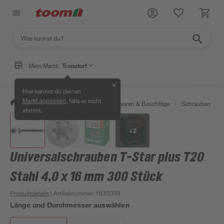
Mein Markt:
Troisdorf
✕
Hier kannst du deinen
, falls er nicht
Markt anpassen
/
Werkstatt & Maschinen
/
Eisenwaren & Beschläge
/
Schrauben
/
stimmt.
+
2
Universalschrauben T-Star plus T20
Stahl 4,0 x 16 mm 300 Stück
Produktdetails
| Artikelnummer
:
1630399
Länge und Durchmesser auswählen