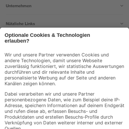
Unternehmen
Nützliche Links
Bleib auf dem Laufenden mit unserem Newsletter
Der toom Newsletter: Keine Angebote und Aktionen mehr verpassen!
Zur Newsletter Anmeldung
Folge uns
Zahlungsarten
Versandarten