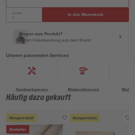
Anzahl:
In den Warenkorb
Fragen zum Produkt?
Sofort-Videoberatung aus dem Markt
Unsere passenden Services
Handwerksservice
Mietgeräteservice
Miettra
Häufig dazu gekauft
Mengenrabatt
Mengenrabatt
Bestseller