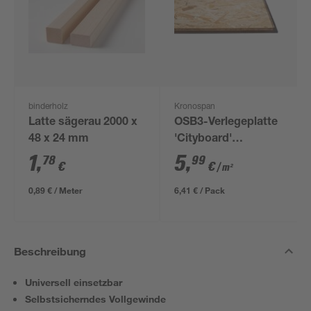
binderholz
Kronospan
Latte sägerau 2000 x
OSB3-Verlegeplatte
48 x 24 mm
'Cityboard'
ungeschliffen 1690 x
1
,
5
,
78
99
€
€
/ m²
634 x 12 mm
0,89 € / Meter
6,41 € / Pack
Beschreibung
Universell einsetzbar
Selbstsicherndes Vollgewinde