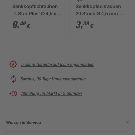
Spax
Senkkopfschrauben
Senkkopfschrauben
'T-Star Plus' Ø 4,5 x
20 Stück Ø 4,5 mm 16
50 mm 75 Stück
mm
9
,
3
,
49
39
€
€
5 Jahre Garantie auf toom Eigenmarken
Sorglos, 90 Tage Umtauschgarantie
Abholung im Markt in 2 Stunden
Wissen & Service