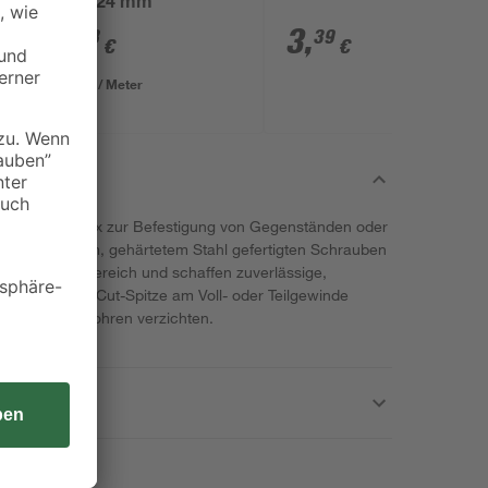
48 x 24 mm
k
1
,
3
,
78
39
€
€
0,89 € / Meter
auben von Spax zur Befestigung von Gegenständen oder
aus verzinktem, gehärtetem Stahl gefertigten Schrauben
iten im Innenbereich und schaffen zuverlässige,
e spezielle 4-Cut-Spitze am Voll- oder Teilgewinde
n auf das Vorbohren verzichten.