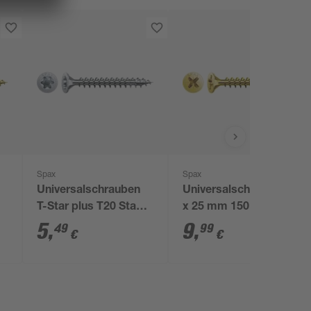
Spax
Spax
Universalschrauben
Universalschraube 4,5
T-Star plus T20 Stahl
x 25 mm 150 Stück
4,0 x 16 mm 100
5
,
9
,
49
99
€
€
Stück