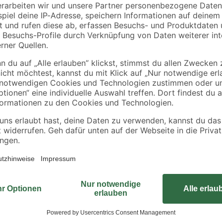
25 mm
'T-Star Plus' Ø 4 x 30
T-Star plus T20 Stahl
mm 150 Stück
4,0 x 30 mm 50 Stüc
8
,
5
,
89
59
€
€
Verwenden Sie die Universalschr
Montage von Konstruktionen. Die 
sind ideal für anspruchsvolle Arbe
dauerhafte Verbindungen. Durch di
können Sie bei fast allen Holzarte