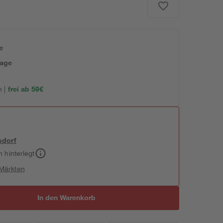
e
tage
 |
frei ab 59€
sdorf
h hinterlegt
 Märkten
In den Warenkorb