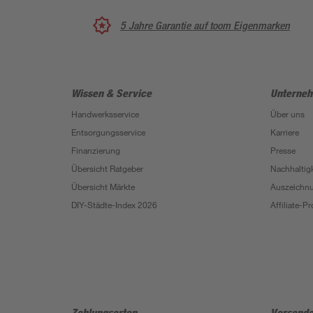
5 Jahre Garantie auf toom Eigenmarken
Wissen & Service
Unterne
Handwerksservice
Über uns
Entsorgungsservice
Karriere
Finanzierung
Presse
Übersicht Ratgeber
Nachhaltigk
Übersicht Märkte
Auszeichn
DIY-Städte-Index 2026
Affiliate-
Zahlungsarten
Versanda