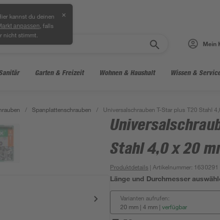
✕
ier kannst du deinen
, falls
Markt anpassen
r nicht stimmt.
Mein 
Sanitär
Garten & Freizeit
Wohnen & Haushalt
Wissen & Servic
hrauben
/
Spanplattenschrauben
/
Universalschrauben T-Star plus T20 Stahl 4
Universalschraub
Stahl 4,0 x 20 
Produktdetails
| Artikelnummer
:
1630291
Länge und Durchmesser auswähl
Varianten aufrufen:
20 mm | 4 mm
|
verfügbar