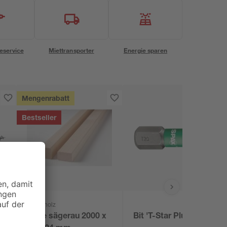
eservice
Miettransporter
Energie sparen
Mengenrabatt
Bestseller
binderholz
Latte sägerau 2000 x
Bit 'T-Star Plus' T20