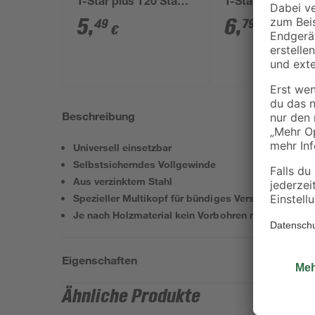
T-Star plus T20 Stahl
T-Star Ø 4 mm 
4,0 x 16 mm 100
100 Stück
5
,
6
,
49
79
€
€
Stück
Beschreibung
Universell einsetzbar
Selbstsicherndes Vollgewinde
Aus verzinktem Stahl
Spezieller Multikopf für bündiges Versenken
Je nach Holzmaterial kein Vorbohren notwendig
Eigenschaften
Ähnliche Produkte