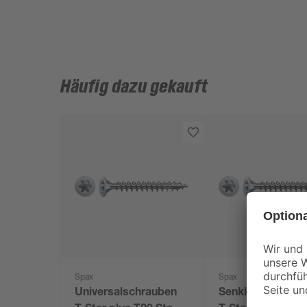
Häufig dazu gekauft
Spax
Spax
Universalschrauben
Senkkopfschrau