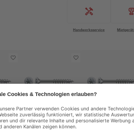
Handwerksservice
Mietgerät
Spax
Spax
ben
Senkkopfschrauben
Universalschrauben