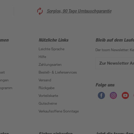
Sorglos, 90 Tage Umtauschgarantie
hmen
Nützliche Links
Bleib auf dem Lauf
Leichte Sprache
Der toom Newsletter: K
Hilfe
Zur Newsletter 
Zahlungsarten
eit
Bestell- & Lieferservices
ungen
Versand
Folge uns
Programm
Rückgabe
Vorteilskarte
Gutscheine
Verkaufsoffene Sonntage
rten
Sicher einkaufen
Jetzt die toom-App