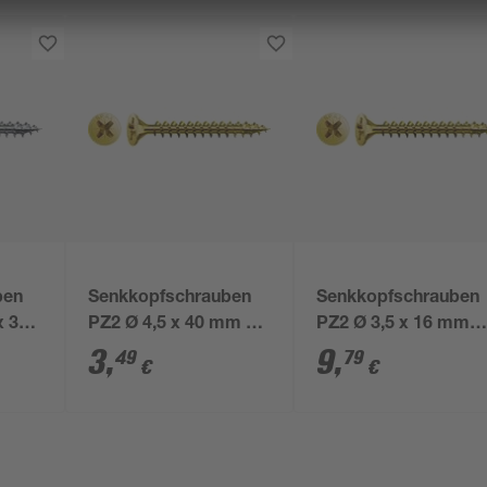
ben
Senkkopfschrauben
Senkkopfschrauben
x 30
PZ2 Ø 4,5 x 40 mm 10
PZ2 Ø 3,5 x 16 mm
Stk.
300 Stück
3
,
9
,
49
79
€
€