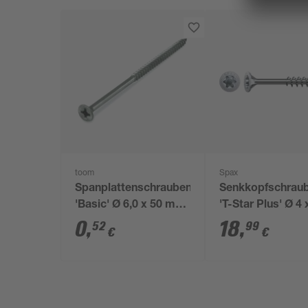
toom
Spax
Spanplattenschrauben
Senkkopfschrau
'Basic' Ø 6,0 x 50 mm
'T-Star Plus' Ø 4 
A2 PZ
mm 500 Stück
0
,
18
,
52
99
€
€