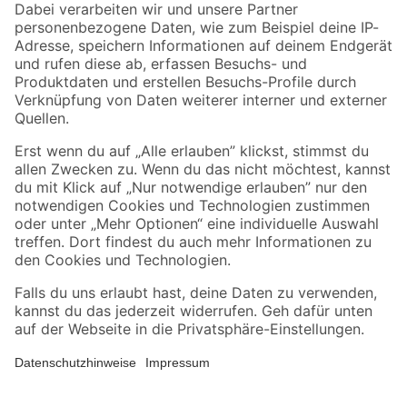
Zahlungsarten
Versandarten
Sicher einkaufen
Jetzt die toom-App herunterladen
Alle Preisangaben in EUR inkl. gesetzl. MwSt.. Die dargestellten Angebote sind unter
Umständen nicht in allen Märkten verfügbar. Die angegebenen Verfügbarkeiten beziehen
sich auf den unter "Mein Markt" ausgewählten toom Baumarkt. Alle Angebote und
Produkte nur solange der Vorrat reicht.
*Paketversand ab 59 € versandkostenfrei, gilt nicht für Artikel mit Speditionsversand, hier
fallen zusätzliche Versandkosten an.