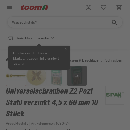
Mein Markt:
Troisdorf
✕
Hier kannst du deinen
, falls er nicht
Markt anpassen
/
Werkstatt & Maschinen
/
Eisenwaren & Beschläge
/
Schrauben
/
stimmt.
+
2
Universalschrauben Z2 Pozi
Stahl verzinkt 4,5 x 60 mm 10
Stück
Produktdetails
| Artikelnummer
:
1630474