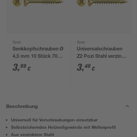
Spax
Spax
Senkkopfschrauben Ø
Universalschrauben
4,5 mm 10 Stück 70
Z2 Pozi Stahl verzinkt
mm
4,5 x 50 mm 10 Stück
3
,
3
,
99
49
€
€
Beschreibung
Universell für Verschraubungen einsetzbar
Selbstsicherndes Holzvollgewinde mit Wellenprofil
Aus verzinktem Stahl