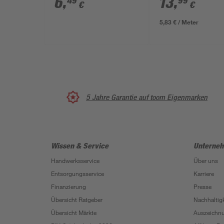
6
,
13
,
49
99
€
€
5,83 € / Meter
5 Jahre Garantie auf toom Eigenmarken
Wissen & Service
Unterne
Handwerksservice
Über uns
Entsorgungsservice
Karriere
Finanzierung
Presse
Übersicht Ratgeber
Nachhaltigk
Übersicht Märkte
Auszeichn