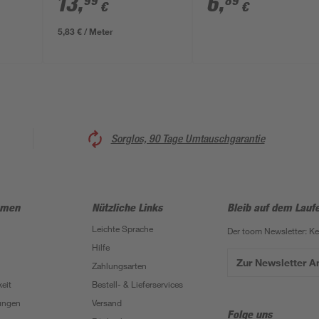
13
,
6
,
99
89
€
€
5,83 € / Meter
Sorglos, 90 Tage Umtauschgarantie
hmen
Nützliche Links
Bleib auf dem Lauf
Leichte Sprache
Der toom Newsletter: K
Hilfe
Zur Newsletter 
Zahlungsarten
eit
Bestell- & Lieferservices
ungen
Versand
Folge uns