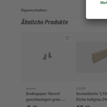
Eigenschaften
Ähnliche Produkte
Kosche
EGGER
Endkappen 'Veroni'
Sockelleiste 'L72
geschwungen grau-
Eiche hellgrau 24
braun, 2 Stück
58 x 14 mm