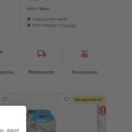
5,83 € / Meter
Lieferung nach Hause
Troisdorf
Nicht verfügbar in
eservice
Miettransporter
Energie sparen
Mengenrabatt