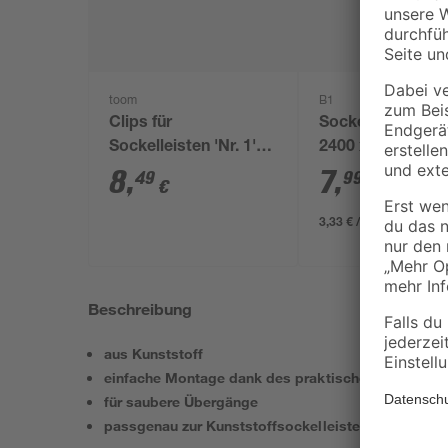
toom
B1
Clips für
Sockelleiste Uni
Sockelleisten 'Nr. 1'
2400 x 45 x 20 
schwarz, 20 Stück
8
,
7
,
49
99
€
€
3,33 € / Meter
Beschreibung
aus Kunststoff
einfache Montage dank des praktischen Stecksys
für saubere Übergänge
passgenau zur Kunststoffsockelleiste 'Classic 50'