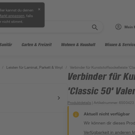
✕
ier kannst du deinen
, falls
Markt anpassen
r nicht stimmt.
Mein 
Sanitär
Garten & Freizeit
Wohnen & Haushalt
Wissen & Servic
/
Leisten für Laminat, Parkett & Vinyl
/
Verbinder für Kunststoffsockelleiste 'Cla
Verbinder für Ku
'Classic 50' Vale
Produktdetails
| Artikelnummer
:
6500423
Aktuell nicht verfügbar
Wir können dir dieses Produ
Verfügbarkeit in anderen 