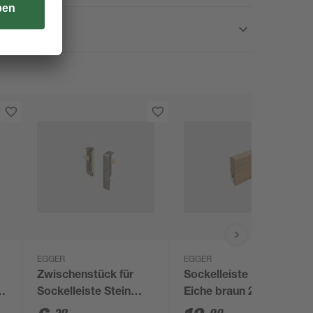
EGGER
EGGER
Zwischenstück für
Sockelleiste 'Cubical'
,
Sockelleiste Stein
Eiche braun 2400 x 58
grau 2 Stück
x 14 mm