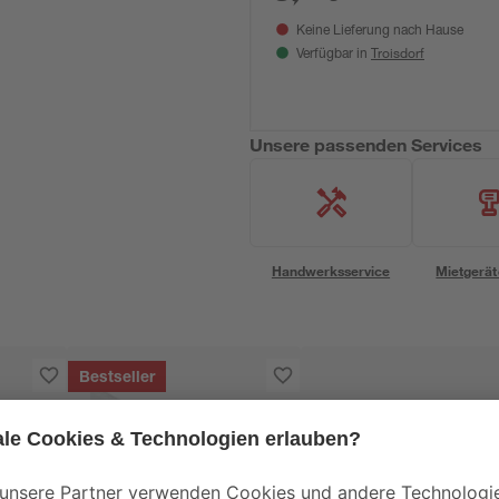
Keine Lieferung nach Hause
Troisdorf
Verfügbar in
Unsere passenden Services
Handwerksservice
Mietgerät
Bestseller