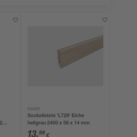
EGGER
Sockelleiste 'L729' Eiche
 2
hellgrau 2400 x 58 x 14 mm
13
,
99
€