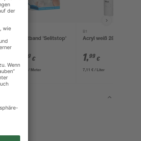
Selit
B1
'
Dichtband 'Selitstop'
Acryl weiß 280 ml
50 m
6
,
1
,
99
99
€
€
0,14 € / Meter
7,11 € / Liter