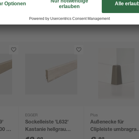
EGGER
Plus
9'
Sockelleiste 'L632'
Außenecke für
00 x
Kastanie hellgrau
Clipleiste umbragrau
2400 x 58 x 14 mm
2 Stück