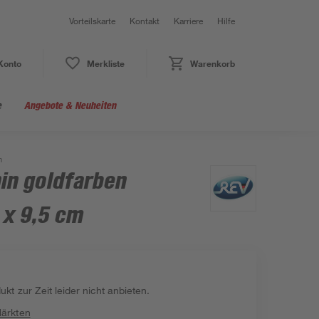
Vorteilskarte
Kontakt
Karriere
Hilfe
Konto
Merkliste
Warenkorb
e
Angebote & Neuheiten
m
in goldfarben
 x 9,5 cm
kt zur Zeit leider nicht anbieten.
Märkten