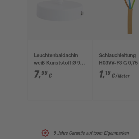
Leuchtenbaldachin
Schlauchleitung
weiß Kunststoff Ø 9,8
H03VV-F3 G 0,7
x 2,2 cm
gold
7
,
1
,
99
19
€
€
/ Meter
5 Jahre Garantie auf toom Eigenmarken