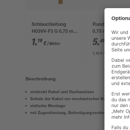
Schlauchleitung
Rundlitze HO3VV
H03VV-F3 G 0,75 mm²
0,75 mm² golden
gold
adrig 5 m
1
,
5
,
19
49
€
€
/ Meter
1,10 € / Meter
Beschreibung
verdeckt Kabel und Dachauslass
Schutz der Kabel vor mechanischer Belastung
einfache Montage
mit Zugentlastung, Befestigungsschrauben und 