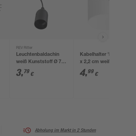
REV Ritter
Leuchtenbaldachin
Kabelhalter 'Dot' 2 x 2
weiß Kunststoff Ø 7 x
x 2,2 cm weiß
2,4 cm
3
,
4
,
79
99
€
€
Abholung im Markt in 2 Stunden