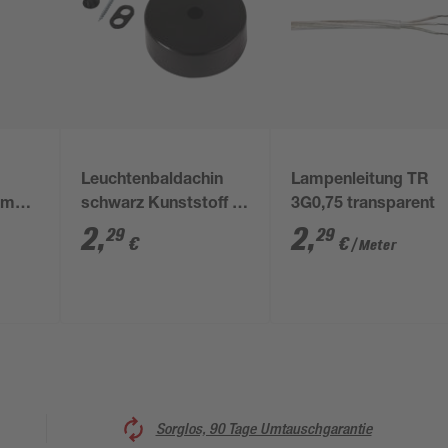
Leuchtenbaldachin
Lampenleitung TR
5 mm²
schwarz Kunststoff Ø
3G0,75 transparent
6,5 x 2,4 cm
2
,
2
,
29
29
€
€
/ Meter
Sorglos, 90 Tage Umtauschgarantie