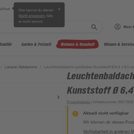
öffnet
✕
Hier kannst du deinen
, falls
Markt anpassen
er nicht stimmt.
Mein 
Sanitär
Garten & Freizeit
Wohnen & Haushalt
Wissen & Servic
/
Lampen-Baldachine
/
Leuchtenbaldachin goldfarben Kunststoff Ø 6,4 x 9,5 c
Leuchtenbaldach
Kunststoff Ø 6,4
Produktdetails
| Artikelnummer
:
9057939
Aktuell nicht verfügbar
Wir können dir dieses Produ
Verfügbarkeit in anderen 