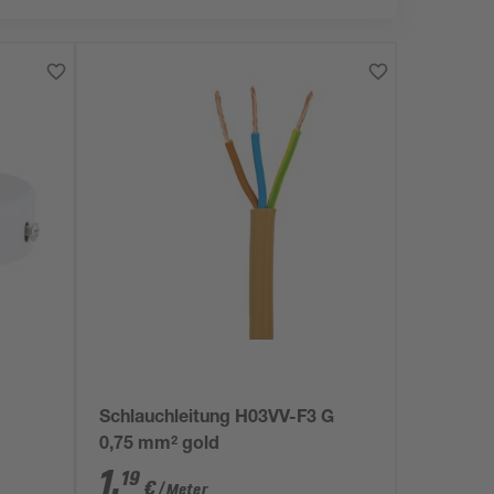
Schlauchleitung H03VV-F3 G
0,75 mm² gold
1
,
19
€
/ Meter