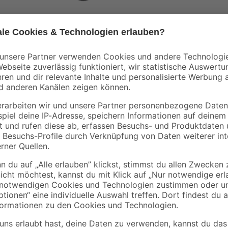
REV Ritter
-F
Leuchtenbaldachin
Kabelkanal
 3-
weiß Kunststoff Ø 7 x
eichefarben 2000 x 1
2,4 cm
x 15 mm
3
,
4
,
79
39
€
€
2,20 € / Meter
Der goldfarbene Verteilerbaldach
zuverlässig und unauffällig. Durc
werden Kabel darüber hinaus vor
geschützt. Mit den mitgelieferten 
Abdeckkappe
Probleme im Handumdrehen montier
unbedingt die Sicherung aus und p