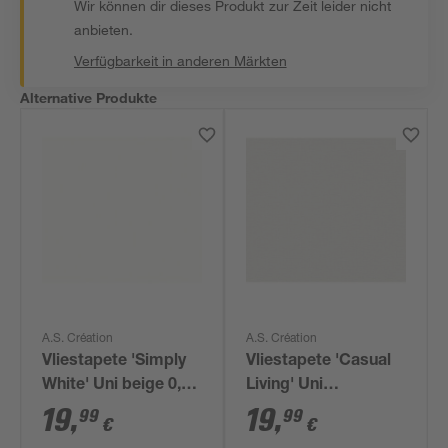
Wir können dir dieses Produkt zur Zeit leider nicht
anbieten.
Verfügbarkeit in anderen Märkten
Alternative Produkte
A.S. Création
A.S. Création
Vliestapete 'Simply
Vliestapete 'Casual
White' Uni beige 0,53
Living' Uni
x 10,05 m
Leinenstruktur
19
,
19
,
99
99
€
€
grau/creme 0,53 x