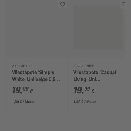
A.S. Création
A.S. Création
Vliestapete 'Simply
Vliestapete 'Casual
White' Uni beige 0,53
Living' Uni
x 10,05 m
Leinenstruktur
19
,
19
,
99
99
€
€
grau/creme 0,53 x
10,05 m
1,99 € / Meter
1,99 € / Meter