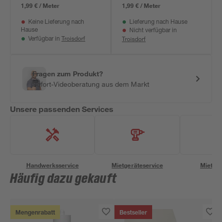
10,05 m
1,99 € / Meter
1,99 € / Meter
Keine Lieferung nach
Lieferung nach Hause
Hause
Nicht verfügbar in
Troisdorf
Troisdorf
Verfügbar in
Fragen zum Produkt?
Sofort-Videoberatung aus dem Markt
Unsere passenden Services
Handwerksservice
Mietgeräteservice
Miettra
Häufig dazu gekauft
Mengenrabatt
Bestseller