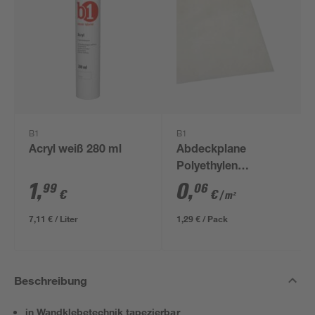
B1
B1
Acryl weiß 280 ml
Abdeckplane
Polyethylen
transparent 4 x 5 m
1
,
0
,
99
06
€
€
/ m²
7,11 € / Liter
1,29 € / Pack
Beschreibung
in Wandklebetechnik tapezierbar