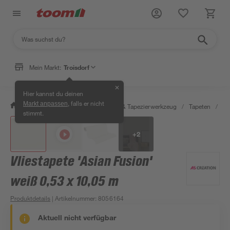
Mein Markt:
Troisdorf
✕
Hier kannst du deinen
, falls er nicht
Markt anpassen
/
Wohnen & Haushalt
/
Tapeten & Tapezierwerkzeug
/
Tapeten
/
De
stimmt.
+
2
Vliestapete 'Asian Fusion'
weiß 0,53 x 10,05 m
Produktdetails
| Artikelnummer
:
8056164
Aktuell nicht verfügbar