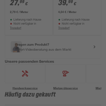
Dschungelblatt
teilig 1,59 x 2,80 m
27
,
39
,
99
99
€
€
weiß/grau-metallic
0,53 x 10,05 m
2,79 € / Meter
4,54 € / Meter
Lieferung nach Hause
Lieferung nach Hause
Nicht verfügbar in
Nicht verfügbar in
Troisdorf
Troisdorf
Fragen zum Produkt?
Sofort-Videoberatung aus dem Markt
Unsere passenden Services
Handwerksservice
Mietgeräteservice
Miettra
Häufig dazu gekauft