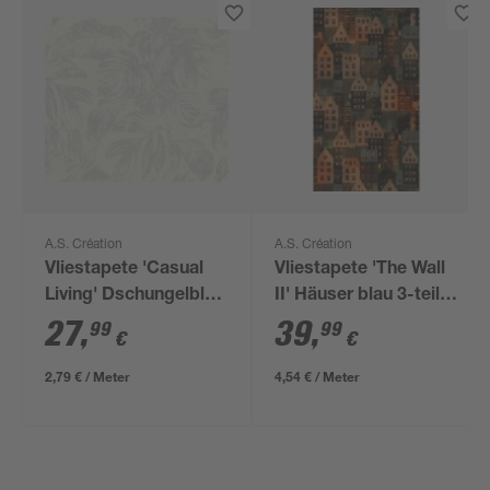
A.S. Création
A.S. Création
Vliestapete 'Casual
Vliestapete 'The Wall
Living' Dschungelblatt
II' Häuser blau 3-teilig
weiß/grau-metallic
1,59 x 2,80 m
27
,
39
,
99
99
€
€
0,53 x 10,05 m
2,79 € / Meter
4,54 € / Meter