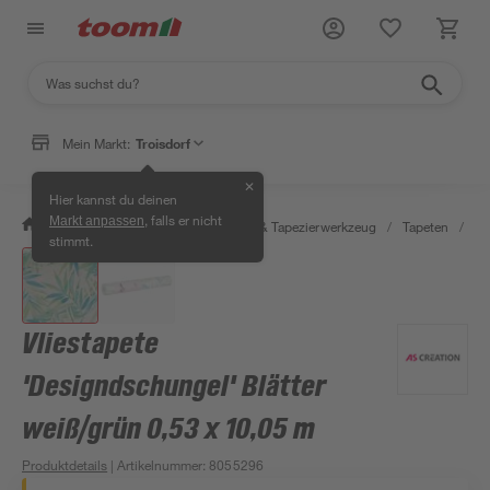
Mein Markt:
Troisdorf
✕
Hier kannst du deinen
, falls er nicht
Markt anpassen
/
Wohnen & Haushalt
/
Tapeten & Tapezierwerkzeug
/
Tapeten
/
De
stimmt.
Vliestapete
'Designdschungel' Blätter
weiß/grün 0,53 x 10,05 m
Produktdetails
| Artikelnummer
:
8055296