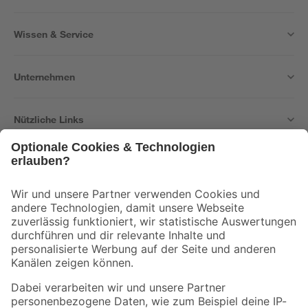
Wissen & Service
Unternehmen
Nützliche Links
Bleib auf dem Laufenden mit unserem Newsletter
Der toom Newsletter: Keine Angebote und Aktionen mehr verpassen!
Zur Newsletter Anmeldung
Folge uns