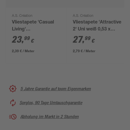
A.S. Création
A.S. Création
Vliestapete 'Casual
Vliestapete 'Attractive
Living'
2' Uni weiß 0,53 x
Streifenstruktur
10,05 m
23
,
27
,
99
99
€
€
beige/creme 0,53 x
10,05 m
2,39 € / Meter
2,79 € / Meter
5 Jahre Garantie auf toom Eigenmarken
Sorglos, 90 Tage Umtauschgarantie
Abholung im Markt in 2 Stunden