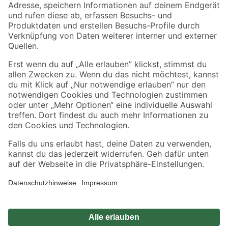
Zahlungsarten
Versandarten
Sicher einkaufen
Jetzt die toom-App herunterladen
Alle Preisangaben in EUR inkl. gesetzl. MwSt.. Die dargestellten Angebote sind unter
Umständen nicht in allen Märkten verfügbar. Die angegebenen Verfügbarkeiten beziehen
sich auf den unter "Mein Markt" ausgewählten toom Baumarkt. Alle Angebote und
Produkte nur solange der Vorrat reicht.
*Paketversand ab 59 € versandkostenfrei, gilt nicht für Artikel mit Speditionsversand, hier
fallen zusätzliche Versandkosten an.
Datenschutz
Privatsphäre
Impressum
AGB
Nutzungsbedingungen
Widerrufsrecht
Vertrag widerrufen