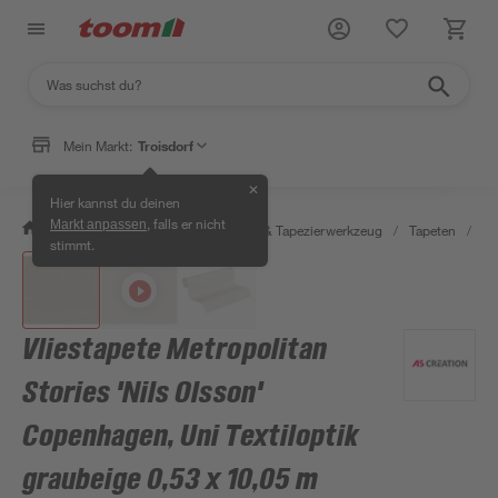
Mein Markt:
Troisdorf
✕
Hier kannst du deinen
, falls er nicht
Markt anpassen
/
Wohnen & Haushalt
/
Tapeten & Tapezierwerkzeug
/
Tapeten
/
De
stimmt.
Vliestapete Metropolitan
Stories 'Nils Olsson'
Copenhagen, Uni Textiloptik
graubeige 0,53 x 10,05 m