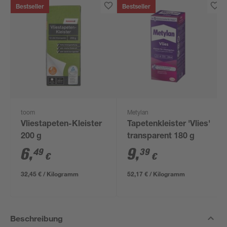
Bestseller
Bestseller
toom
Metylan
Vliestapeten-Kleister
Tapetenkleister 'Vlies'
200 g
transparent 180 g
6
,
9
,
49
39
€
€
32,45 € / Kilogramm
52,17 € / Kilogramm
Beschreibung