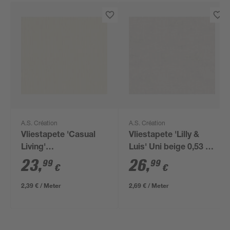
A.S. Création
A.S. Création
Vliestapete 'Casual
Vliestapete 'Lilly &
Living'
Luis' Uni beige 0,53 x
Streifenstruktur
10,05 m
23
,
26
,
99
99
€
€
beige/creme 0,53 x
10,05 m
2,39 € / Meter
2,69 € / Meter