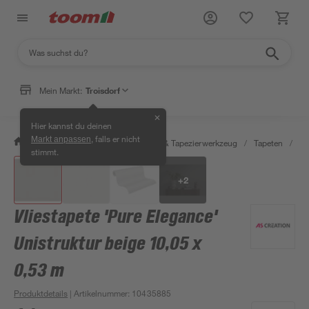
Mein Markt:
Troisdorf
✕
Hier kannst du deinen
, falls er nicht
Markt anpassen
/
Wohnen & Haushalt
/
Tapeten & Tapezierwerkzeug
/
Tapeten
/
De
stimmt.
+
2
Vliestapete 'Pure Elegance'
Unistruktur beige 10,05 x
0,53 m
Produktdetails
| Artikelnummer
:
10435885