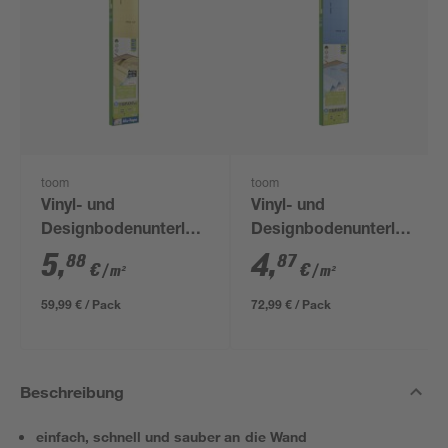
toom
toom
Vinyl- und
Vinyl- und
Designbodenunterlage
Designbodenunterlage
'Aquastop' 1,5 mm,
1 mm, 1,2 x 12,5 m, 15
5
,
4
,
88
87
€
€
/ m²
/ m²
1,2 x 8,5 m, 10,2 m² +
m²
Tape
59,99 € / Pack
72,99 € / Pack
Beschreibung
einfach, schnell und sauber an die Wand