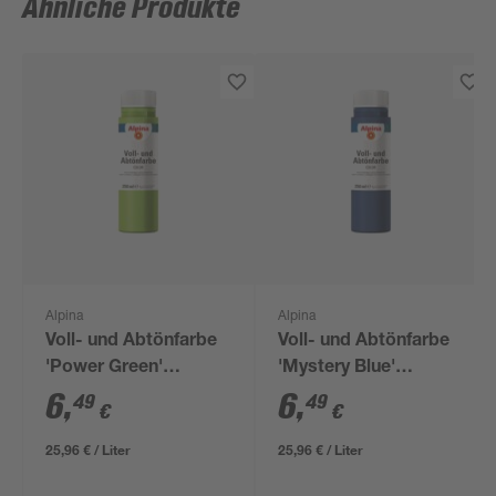
Ähnliche Produkte
Alpina
Alpina
Voll- und Abtönfarbe
Voll- und Abtönfarbe
'Power Green'
'Mystery Blue'
hellgrün 250 ml
dunkelblau 250 ml
6
,
6
,
49
49
€
€
25,96 € / Liter
25,96 € / Liter