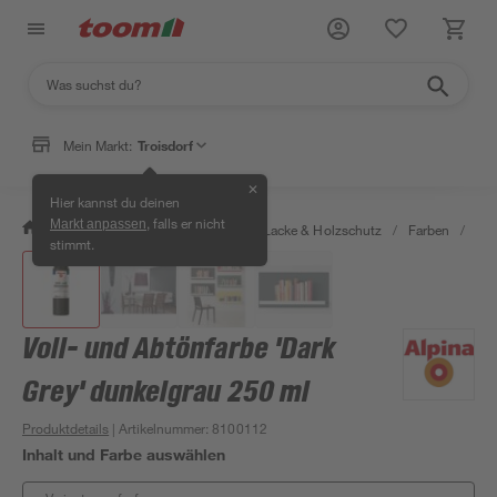
Mein Markt:
Troisdorf
✕
Hier kannst du deinen
, falls er nicht
Markt anpassen
/
Bauen & Renovieren
/
Farben, Lacke & Holzschutz
/
Farben
/
Vol
stimmt.
Voll- und Abtönfarbe 'Dark
Grey' dunkelgrau 250 ml
Produktdetails
| Artikelnummer
:
8100112
Inhalt und Farbe auswählen