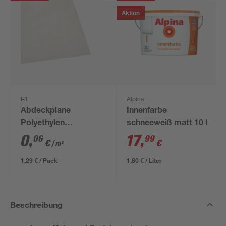
Aktion
B1
Alpina
Abdeckplane
Innenfarbe
Polyethylen
schneeweiß matt 10 l
transparent 4 x 5 m
0
,
17
,
06
99
€
€
/ m²
1,29 € / Pack
1,80 € / Liter
Beschreibung