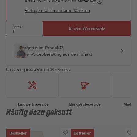
Artikel wird 3 Tage für dich hinterlegt
Verfügbarkeit in anderen Märkten
Anzahl:
In den Warenkorb
Fragen zum Produkt?
Sofort-Videoberatung aus dem Markt
Unsere passenden Services
Handwerksservice
Mietgeräteservice
Miettra
Häufig dazu gekauft
Bestseller
Bestseller