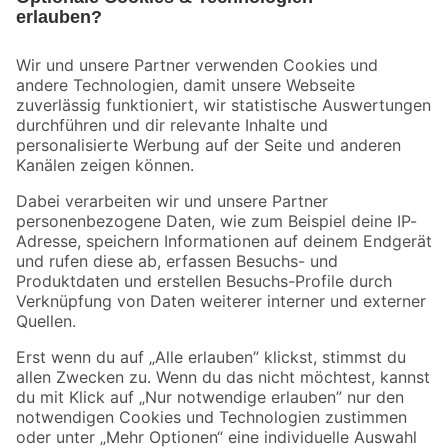
Bleib auf dem Laufenden mit unserem Newsletter
Der toom Newsletter: Keine Angebote und Aktionen mehr verpassen!
Zur Newsletter Anmeldung
Folge uns
Zahlungsarten
Versandarten
Sicher einkaufen
Jetzt die toom-App herunterladen