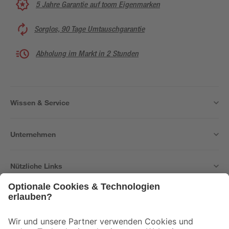
5 Jahre Garantie auf toom Eigenmarken
Sorglos, 90 Tage Umtauschgarantie
Abholung im Markt in 2 Stunden
Wissen & Service
Unternehmen
Nützliche Links
Bleib auf dem Laufenden mit unserem Newsletter
Der toom Newsletter: Keine Angebote und Aktionen mehr verpassen!