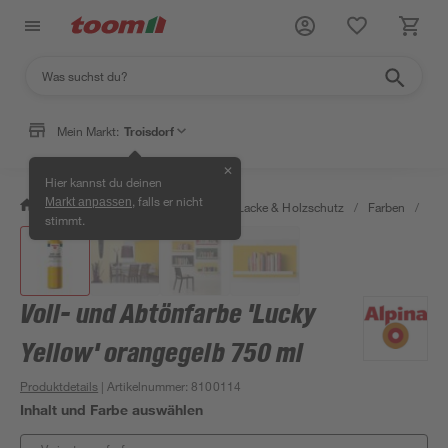
Mein Markt:
Troisdorf
✕
Hier kannst du deinen
, falls er nicht
Markt anpassen
/
Bauen & Renovieren
/
Farben, Lacke & Holzschutz
/
Farben
/
Vol
stimmt.
Voll- und Abtönfarbe 'Lucky
Yellow' orangegelb 750 ml
Produktdetails
| Artikelnummer
:
8100114
Inhalt und Farbe auswählen