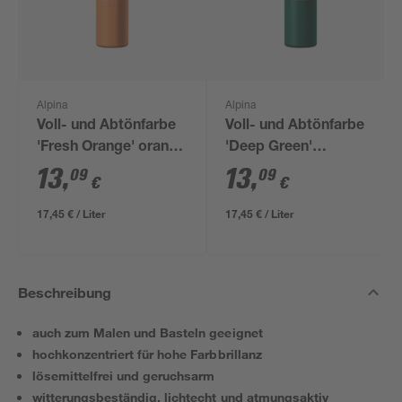
Alpina
Alpina
Voll- und Abtönfarbe
Voll- und Abtönfarbe
'Fresh Orange' orange
'Deep Green'
750 ml
dunkelgrün 750 ml
13
,
13
,
09
09
€
€
17,45 € / Liter
17,45 € / Liter
Beschreibung
auch zum Malen und Basteln geeignet
hochkonzentriert für hohe Farbbrillanz
lösemittelfrei und geruchsarm
witterungsbeständig, lichtecht und atmungsaktiv