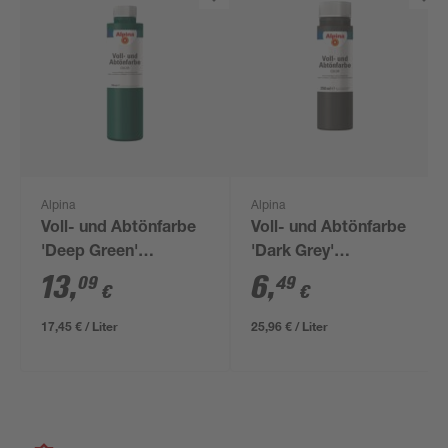
Alpina
Alpina
Voll- und Abtönfarbe
Voll- und Abtönfarbe
'Deep Green'
'Dark Grey'
dunkelgrün 750 ml
dunkelgrau 250 ml
13
,
6
,
09
49
€
€
17,45 € / Liter
25,96 € / Liter